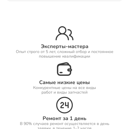
Ремонт Принтеров
Ремонт Саундбаров
Эксперты-мастера
Опыт строго от 5 лет, сложный отбор и постоянное
повышение квалификации
Ремонт VR систем
Самые низкие цены
Конкурентные цены на все виды
работ и виды запчастей
Ремонт Сабвуферов
Ремонт за 1 день
В 90% случаев ремонт осуществляется в день
Ремонт Посудомоечных машин
заявки, в течение 1-2 часов