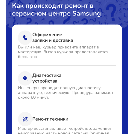
Как происходит ремонт в
сервисном центре Samsung
Оформление
заявки и доставка
Вы или наш курьер привозите
аппарат в
мастерскую. Вызов
курьера предоставляется
бесплатно
Диагностика
устройства
Инженеры проводят полную
диагностику:
аппаратную,
техническую. Процедура
занимает
около 60 минут.
Ремонт техники
Мастер восстанавливает
устройство: заменяет
неисправную часть новой деталью
(оригинал