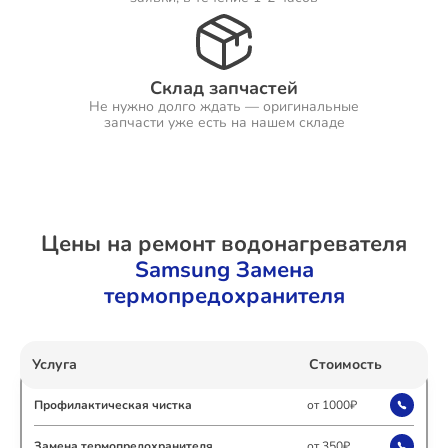
Ремонт Холодильников
Склад запчастей
Не нужно долго ждать — оригинальные
запчасти уже есть на нашем складе
Ремонт Ресиверов
Цены на ремонт водонагревателя
Samsung Замена
Ремонт Варочных панелей
термопредохранителя
Ремонт Акустических систем
Услуга
Стоимость
Профилактическая чистка
от 1000₽
Замена термопредохранителя
от 350₽