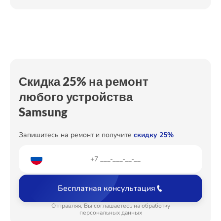
Замена клапана давления
от 990₽
Ремонт Холодильных камер
Замена термостата
от 590₽
Ремонт/замена датчика температуры
от 500₽
Ремонт Морозильных камер
Ремонт электропроводки
от 550₽
Скидка 25% на ремонт
Ремонт платы управления (восстановление)
от 1250₽
любого устройства
Ремонт Кондиционеров
Samsung
Промывка водяного фильтра
от 500₽
Запишитесь на ремонт и получите
скидку 25%
Ремонт ТВ-приставок
Бесплатная консультация
Ремонт Сушильных машин
Отправляя, Вы соглашаетесь на обработку
персональных данных