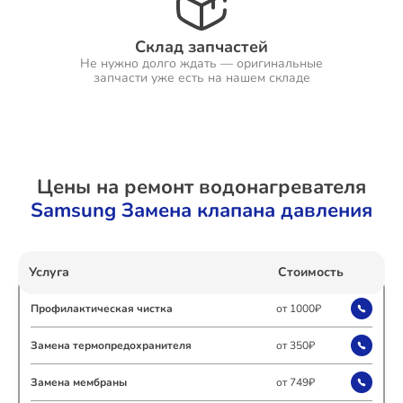
Склад запчастей
Не нужно долго ждать — оригинальные
Ремонт Холодильников
запчасти уже есть на нашем складе
Ремонт Ресиверов
Цены на ремонт водонагревателя
Samsung Замена клапана давления
Ремонт Варочных панелей
Услуга
Стоимость
Профилактическая чистка
от 1000₽
Ремонт Акустических систем
Замена термопредохранителя
от 350₽
Замена мембраны
от 749₽