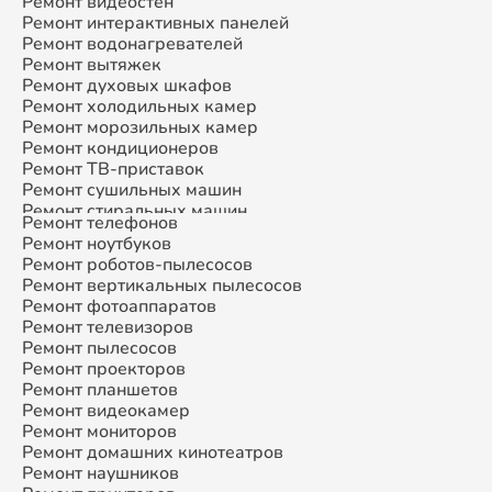
Ремонт видеостен
Ремонт интерактивных панелей
Ремонт водонагревателей
Ремонт вытяжек
Ремонт духовых шкафов
Ремонт холодильных камер
Ремонт морозильных камер
Ремонт кондиционеров
Ремонт ТВ-приставок
Ремонт сушильных машин
Ремонт стиральных машин
Ремонт телефонов
Ремонт микроволновых печей
Ремонт ноутбуков
Ремонт смарт-часов
Ремонт роботов-пылесосов
Ремонт атс
Ремонт вертикальных пылесосов
Ремонт сплит-систем
Ремонт фотоаппаратов
Ремонт телевизоров
Ремонт пылесосов
Ремонт проекторов
Ремонт планшетов
Ремонт видеокамер
Ремонт мониторов
Ремонт домашних кинотеатров
Ремонт наушников