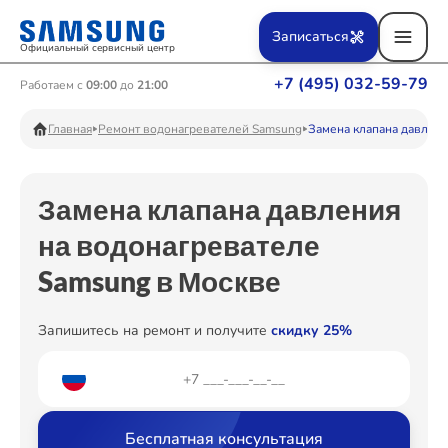
Ремонт Вертикальных пылесосов
Записаться
Официальный сервисный центр
+7 (495) 032-59-79
Работаем с
09:00
до
21:00
Ремонт Фотоаппаратов
Главная
Ремонт водонагревателей Samsung
Замена клапана давлен
Замена клапана давления
Ремонт Телевизоров
на водонагревателе
Samsung в Москве
Ремонт Пылесосов
Запишитесь на ремонт и получите
скидку 25%
Ремонт Проекторов
Бесплатная консультация