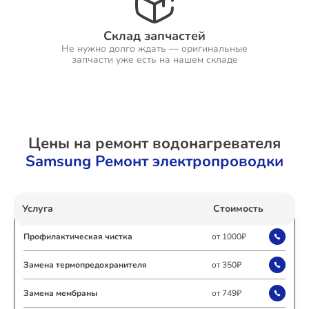
Склад запчастей
Не нужно долго ждать — оригинальные
Ремонт Холодильников
запчасти уже есть на нашем складе
Ремонт Ресиверов
Цены на ремонт водонагревателя
Samsung Ремонт электропроводки
Ремонт Варочных панелей
Услуга
Стоимость
Профилактическая чистка
от 1000₽
Ремонт Акустических систем
Замена термопредохранителя
от 350₽
Замена мембраны
от 749₽