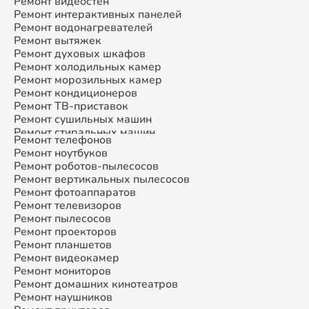
Ремонт видеостен
Ремонт интерактивных панелей
Ремонт водонагревателей
Ремонт вытяжек
Ремонт духовых шкафов
Ремонт холодильных камер
Ремонт морозильных камер
Ремонт кондиционеров
Ремонт ТВ-приставок
Ремонт сушильных машин
Ремонт стиральных машин
Ремонт телефонов
Ремонт микроволновых печей
Ремонт ноутбуков
Ремонт смарт-часов
Ремонт роботов-пылесосов
Ремонт атс
Ремонт вертикальных пылесосов
Ремонт сплит-систем
Ремонт фотоаппаратов
Ремонт телевизоров
Ремонт пылесосов
Ремонт проекторов
Ремонт планшетов
Ремонт видеокамер
Ремонт мониторов
Ремонт домашних кинотеатров
Ремонт наушников