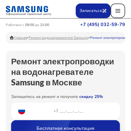
Ремонт Вертикальных пылесосов
Записаться
Официальный сервисный центр
+7 (495) 032-59-79
Работаем с
09:00
до
21:00
Ремонт Фотоаппаратов
Главная
Ремонт водонагревателей Samsung
Ремонт электропроводк
Ремонт электропроводки
Ремонт Телевизоров
на водонагревателе
Samsung в Москве
Ремонт Пылесосов
Запишитесь на ремонт и получите
скидку 25%
Ремонт Проекторов
Бесплатная консультация