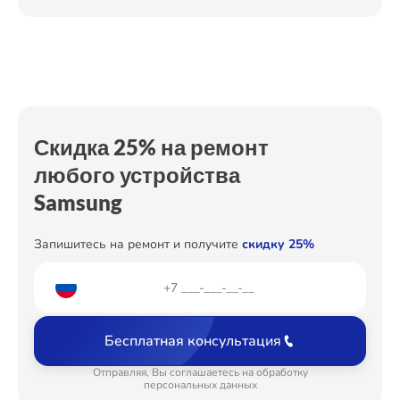
Замена клапана давления
от 990₽
Ремонт Холодильных камер
Замена термостата
от 590₽
Ремонт/замена датчика температуры
от 500₽
Ремонт Морозильных камер
Ремонт электропроводки
от 550₽
Скидка 25% на ремонт
Ремонт платы управления (восстановление)
от 1250₽
любого устройства
Ремонт Кондиционеров
Samsung
Промывка водяного фильтра
от 500₽
Запишитесь на ремонт и получите
скидку 25%
Ремонт ТВ-приставок
Бесплатная консультация
Ремонт Сушильных машин
Отправляя, Вы соглашаетесь на обработку
персональных данных