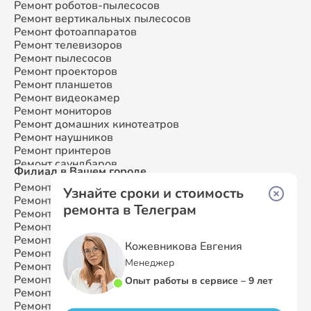
Ремонт роботов-пылесосов
Ремонт атс
Ремонт вертикальных пылесосов
Ремонт сплит-систем
Ремонт фотоаппаратов
Ремонт телевизоров
Ремонт пылесосов
Ремонт проекторов
Ремонт планшетов
Ремонт видеокамер
Ремонт мониторов
Ремонт домашних кинотеатров
Ремонт наушников
Ремонт принтеров
Ремонт саундбаров
Филиал в Вашем городе
Ремонт VR систем
Ремонт Samsung
Москва
Ремонт сабвуферов
Узнайте сроки и стоимость
Ремонт Samsung
Санкт-Петербург
Ремонт посудомоечных машин
ремонта в Телеграм
Ремонт Samsung
Краснодар
Ремонт Samsung
Ростов-на-Дону
Ремонт Samsung
Нижний Новгород
Кожевникова Евгения
Ремонт Samsung
Новосибирск
Менеджер
Ремонт Samsung
Казань
Ремонт Samsung
Екатеринбург
Опыт работы в сервисе – 9 лет
Ремонт Samsung
Воронеж
Ремонт Samsung
Волгоград