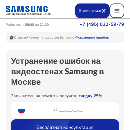
Ремонт Вертикальных пылесосов
Записаться
Официальный сервисный центр
+7 (495) 032-59-79
Работаем с
09:00
до
21:00
Ремонт Фотоаппаратов
Главная
Ремонт видеостен Samsung
Устранение ошибок
Устранение ошибок на
Ремонт Телевизоров
видеостенах Samsung в
Москве
Ремонт Пылесосов
Запишитесь на ремонт и получите
скидку 25%
Ремонт Проекторов
Бесплатная консультация