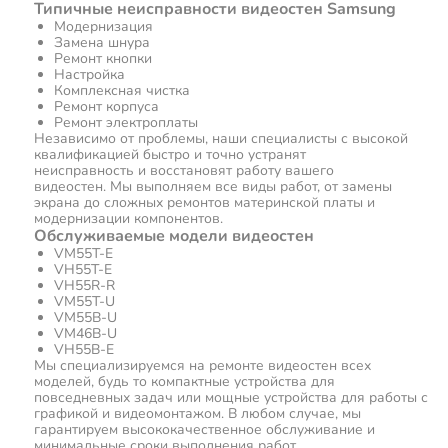
Типичные неисправности видеостен Samsung
Модернизация
Замена шнура
Ремонт кнопки
Настройка
Комплексная чистка
Ремонт корпуса
Ремонт электроплаты
Независимо от проблемы, наши специалисты с высокой
квалификацией быстро и точно устранят
неисправность и восстановят работу вашего
видеостен. Мы выполняем все виды работ, от замены
экрана до сложных ремонтов материнской платы и
модернизации компонентов.
Обслуживаемые модели видеостен
VM55T-E
VH55T-E
VH55R-R
VM55T-U
VM55B-U
VM46B-U
VH55B-E
Мы специализируемся на ремонте видеостен всех
моделей, будь то компактные устройства для
повседневных задач или мощные устройства для работы с
графикой и видеомонтажом. В любом случае, мы
гарантируем высококачественное обслуживание и
минимальные сроки выполнения работ.