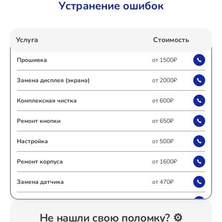
Устранение ошибок
Ремонт Холодильных камер
Услуга
Стоимость
Прошивка
от 1500₽
Ремонт Морозильных камер
Замена дисплея (экрана)
от 2000₽
Комплексная чистка
от 600₽
Ремонт Кондиционеров
Ремонт кнопки
от 650₽
Настройка
от 500₽
Ремонт ТВ-приставок
Ремонт корпуса
от 1600₽
Замена датчика
от 470₽
Ремонт Сушильных машин
Замена шнура
от 600₽
Не нашли свою поломку? ⚙️