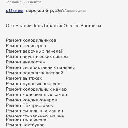
Горячая линия центра
Тверской б-р, 26А
г. Москва
Адрес офиса
О компании
Цены
Гарантия
Отзывы
Контакты
Ремонт холодильников
Ремонт ресиверов
Ремонт варочных панелей
Ремонт акустических систем
Ремонт видеостен
Ремонт интерактивных панелей
Ремонт водонагревателей
Ремонт вытяжек
Ремонт духовых шкафов
Ремонт холодильных камер
Ремонт морозильных камер
Ремонт кондиционеров
Ремонт ТВ-приставок
Ремонт сушильных машин
Ремонт стиральных машин
Ремонт телефонов
Ремонт микроволновых печей
Ремонт ноутбуков
Ремонт смарт-часов