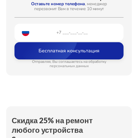
Ремонт электроплаты
от 1400₽
Оставьте номер телефона
, менеджер
перезвонит Вам в течение 10 минут
Ремонт после залития
от 2100₽
Ремонт Стиральных машин
Устранение ошибок
от 2100₽
Модернизация
от 2200₽
Ремонт Микроволновых печей
Бесплатная консультация
Отправляя, Вы соглашаетесь на обработку
персональных данных
Ремонт Смарт-часов
Ремонт Атс
Скидка 25% на ремонт
любого устройства
Ремонт Сплит-систем