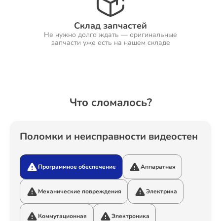
Склад запчастей
Не нужно долго ждать — оригинальные
Ремонт Холодильников
запчасти уже есть на нашем складе
Ремонт Ресиверов
Что сломалось?
Ремонт Варочных панелей
Поломки и неисправности видеостен
Программное обеспечение
Аппаратная
Ремонт Акустических систем
Механические повреждения
Электрика
Коммутационная
Электроника