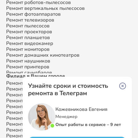
Ремонт роботов-пылесосов
Ремонт атс
Ремонт вертикальных пылесосов
Ремонт сплит-систем
Ремонт фотоаппаратов
Ремонт телевизоров
Ремонт пылесосов
Ремонт проекторов
Ремонт планшетов
Ремонт видеокамер
Ремонт мониторов
Ремонт домашних кинотеатров
Ремонт наушников
Ремонт принтеров
Ремонт саундбаров
Филиал в Вашем городе
Ремонт VR систем
Ремонт Samsung
Москва
Ремонт сабвуферов
Узнайте сроки и стоимость
Ремонт Samsung
Санкт-Петербург
Ремонт посудомоечных машин
ремонта в Телеграм
Ремонт Samsung
Краснодар
Ремонт Samsung
Ростов-на-Дону
Ремонт Samsung
Нижний Новгород
Кожевникова Евгения
Ремонт Samsung
Новосибирск
Менеджер
Ремонт Samsung
Казань
Ремонт Samsung
Екатеринбург
Опыт работы в сервисе – 9 лет
Ремонт Samsung
Воронеж
Ремонт Samsung
Волгоград