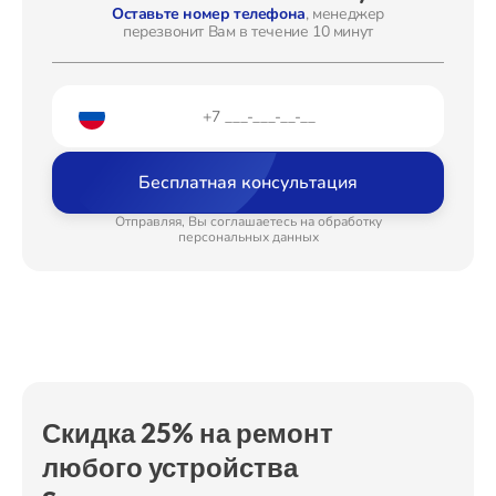
Ремонт электроплаты
от 1400₽
Оставьте номер телефона
, менеджер
перезвонит Вам в течение 10 минут
Ремонт после залития
от 2100₽
Ремонт Стиральных машин
Устранение ошибок
от 2100₽
Модернизация
от 2200₽
Ремонт Микроволновых печей
Бесплатная консультация
Отправляя, Вы соглашаетесь на обработку
персональных данных
Ремонт Смарт-часов
Ремонт Атс
Скидка 25% на ремонт
любого устройства
Ремонт Сплит-систем