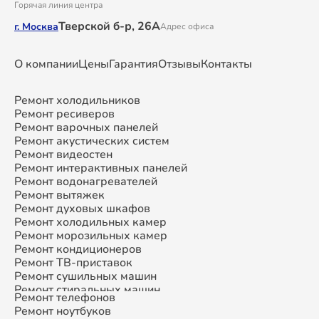
Горячая линия центра
Тверской б-р, 26А
г. Москва
Адрес офиса
О компании
Цены
Гарантия
Отзывы
Контакты
Ремонт холодильников
Ремонт ресиверов
Ремонт варочных панелей
Ремонт акустических систем
Ремонт видеостен
Ремонт интерактивных панелей
Ремонт водонагревателей
Ремонт вытяжек
Ремонт духовых шкафов
Ремонт холодильных камер
Ремонт морозильных камер
Ремонт кондиционеров
Ремонт ТВ-приставок
Ремонт сушильных машин
Ремонт стиральных машин
Ремонт телефонов
Ремонт микроволновых печей
Ремонт ноутбуков
Ремонт смарт-часов