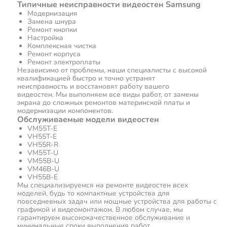
Типичные неисправности видеостен Samsung
Модернизация
Замена шнура
Ремонт кнопки
Настройка
Комплексная чистка
Ремонт корпуса
Ремонт электроплаты
Независимо от проблемы, наши специалисты с высокой
квалификацией быстро и точно устранят
неисправность и восстановят работу вашего
видеостен. Мы выполняем все виды работ, от замены
экрана до сложных ремонтов материнской платы и
модернизации компонентов.
Обслуживаемые модели видеостен
VM55T-E
VH55T-E
VH55R-R
VM55T-U
VM55B-U
VM46B-U
VH55B-E
Мы специализируемся на ремонте видеостен всех
моделей, будь то компактные устройства для
повседневных задач или мощные устройства для работы с
графикой и видеомонтажом. В любом случае, мы
гарантируем высококачественное обслуживание и
минимальные сроки выполнения работ.