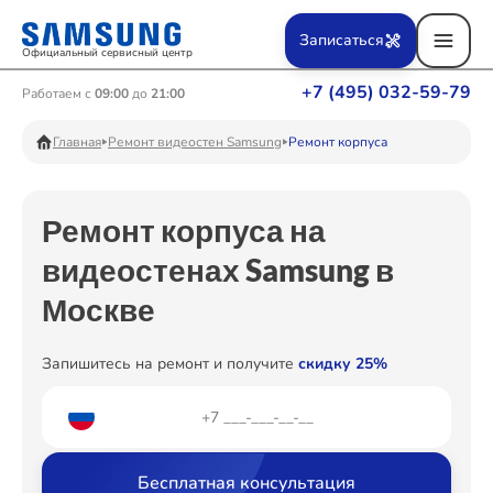
Ремонт Вертикальных пылесосов
Записаться
Официальный сервисный центр
+7 (495) 032-59-79
Работаем с
09:00
до
21:00
Ремонт Фотоаппаратов
Главная
Ремонт видеостен Samsung
Ремонт корпуса
Ремонт корпуса на
Ремонт Телевизоров
видеостенах Samsung в
Москве
Ремонт Пылесосов
Запишитесь на ремонт и получите
скидку 25%
Ремонт Проекторов
Бесплатная консультация