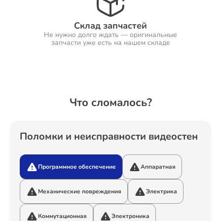
Склад запчастей
Не нужно долго ждать — оригинальные
Ремонт Холодильников
запчасти уже есть на нашем складе
Ремонт Ресиверов
Что сломалось?
Ремонт Варочных панелей
Поломки и неисправности видеостен
Программное обеспечение
Аппаратная
Ремонт Акустических систем
Механические повреждения
Электрика
Коммутационная
Электроника