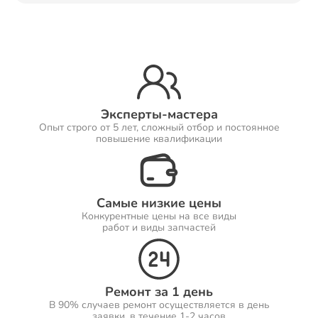
Ремонт Принтеров
Ремонт Саундбаров
Эксперты-мастера
Опыт строго от 5 лет, сложный отбор и постоянное
повышение квалификации
Ремонт VR систем
Самые низкие цены
Конкурентные цены на все виды
работ и виды запчастей
Ремонт Сабвуферов
Ремонт за 1 день
В 90% случаев ремонт осуществляется в день
Ремонт Посудомоечных машин
заявки, в течение 1-2 часов