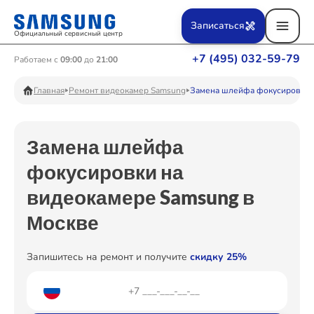
Ремонт Вертикальных пылесосов
Записаться
Официальный сервисный центр
+7 (495) 032-59-79
Работаем с
09:00
до
21:00
Ремонт Фотоаппаратов
Главная
Ремонт видеокамер Samsung
Замена шлейфа фокусировки
Замена шлейфа
Ремонт Телевизоров
фокусировки на
видеокамере Samsung в
Ремонт Пылесосов
Москве
Запишитесь на ремонт и получите
скидку 25%
Ремонт Проекторов