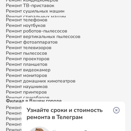
Ремонт ТВ-приставок
Ремонт сушильных машин
Ремонт стиральных машин
Ремонт телефонов
Ремонт микроволновых печей
Ремонт ноутбуков
Ремонт смарт-часов
Ремонт роботов-пылесосов
Ремонт атс
Ремонт вертикальных пылесосов
Ремонт сплит-систем
Ремонт фотоаппаратов
Ремонт телевизоров
Ремонт пылесосов
Ремонт проекторов
Ремонт планшетов
Ремонт видеокамер
Ремонт мониторов
Ремонт домашних кинотеатров
Ремонт наушников
Ремонт принтеров
Ремонт саундбаров
Филиал в Вашем городе
Ремонт VR систем
Ремонт Samsung
Москва
Ремонт сабвуферов
Узнайте сроки и стоимость
Ремонт Samsung
Санкт-Петербург
Ремонт посудомоечных машин
ремонта в Телеграм
Ремонт Samsung
Краснодар
Ремонт Samsung
Ростов-на-Дону
Ремонт Samsung
Нижний Новгород