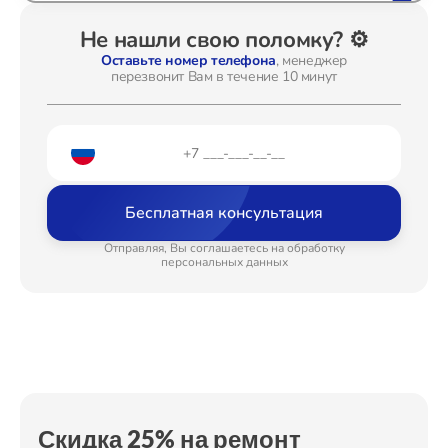
Замена диафрагмы
от 1800₽
Не нашли свою поломку? ⚙️
Замена диска управления
от 2000₽
Ремонт Стиральных машин
Оставьте номер телефона
, менеджер
перезвонит Вам в течение 10 минут
Замена линз
от 1500₽
Программный ремонт
от 1900₽
Ремонт Микроволновых печей
Замена шлейфа фокусировки
от 1800₽
Бесплатная консультация
Ремонт Смарт-часов
Отправляя, Вы соглашаетесь на обработку
персональных данных
Ремонт Атс
Ремонт Сплит-систем
Скидка 25% на ремонт