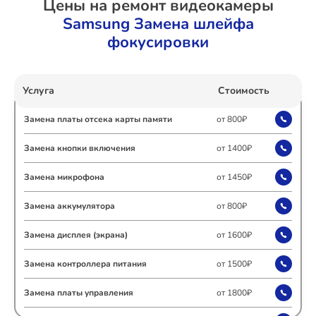
Цены на ремонт видеокамеры
Samsung Замена шлейфа
Ремонт Холодильных камер
фокусировки
Ремонт Морозильных камер
Услуга
Стоимость
Замена платы отсека карты памяти
от 800₽
Замена кнопки включения
от 1400₽
Ремонт Кондиционеров
Замена микрофона
от 1450₽
Замена аккумулятора
от 800₽
Ремонт ТВ-приставок
Замена дисплея (экрана)
от 1600₽
Замена контроллера питания
от 1500₽
Ремонт Сушильных машин
Замена платы управления
от 1800₽