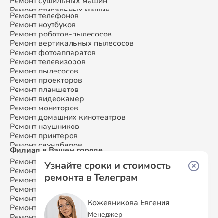
Ремонт сушильных машин
Ремонт стиральных машин
Ремонт телефонов
Ремонт микроволновых печей
Ремонт ноутбуков
Ремонт смарт-часов
Ремонт роботов-пылесосов
Ремонт атс
Ремонт вертикальных пылесосов
Ремонт сплит-систем
Ремонт фотоаппаратов
Ремонт телевизоров
Ремонт пылесосов
Ремонт проекторов
Ремонт планшетов
Ремонт видеокамер
Ремонт мониторов
Ремонт домашних кинотеатров
Ремонт наушников
Ремонт принтеров
Ремонт саундбаров
Филиал в Вашем городе
Ремонт VR систем
Ремонт Samsung
Москва
Ремонт сабвуферов
Узнайте сроки и стоимость
Ремонт Samsung
Санкт-Петербург
Ремонт посудомоечных машин
ремонта в Телеграм
Ремонт Samsung
Краснодар
Ремонт Samsung
Ростов-на-Дону
Ремонт Samsung
Нижний Новгород
Кожевникова Евгения
Ремонт Samsung
Новосибирск
Менеджер
Ремонт Samsung
Казань