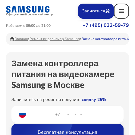
Ремонт Вертикальных пылесосов
Записаться
Официальный сервисный центр
+7 (495) 032-59-79
Работаем с
09:00
до
21:00
Ремонт Фотоаппаратов
Главная
Ремонт видеокамер Samsung
Замена контроллера питания
Замена контроллера
Ремонт Телевизоров
питания на видеокамере
Samsung в Москве
Ремонт Пылесосов
Запишитесь на ремонт и получите
скидку 25%
Ремонт Проекторов
Бесплатная консультация