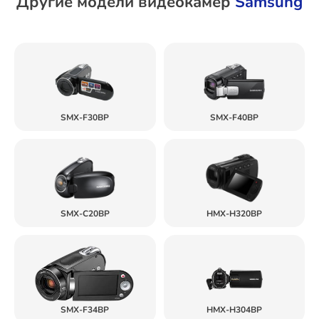
Другие модели видеокамер
Samsung
SMX-F30BP
SMX-F40BP
SMX-C20BP
HMX-H320BP
SMX-F34BP
HMX-H304BP