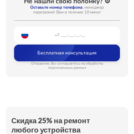
Не нашли свою поломку? ⚙️
Замена диска управления
от 2000₽
Оставьте номер телефона
, менеджер
перезвонит Вам в течение 10 минут
Ремонт Стиральных машин
Замена линз
от 1500₽
Программный ремонт
от 1900₽
Замена шлейфа фокусировки
от 1800₽
Ремонт Микроволновых печей
Бесплатная консультация
Отправляя, Вы соглашаетесь на обработку
персональных данных
Ремонт Смарт-часов
Ремонт Атс
Скидка 25% на ремонт
любого устройства
Ремонт Сплит-систем