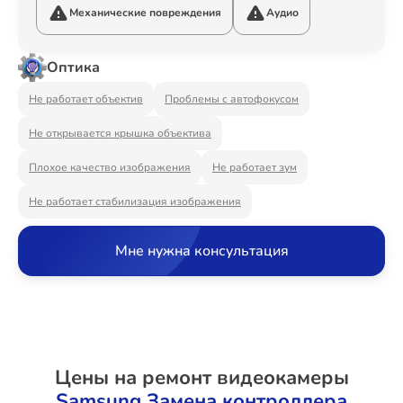
Ремонт Видеостен
Механические повреждения
Аудио
Оптика
Ремонт Интерактивных панелей
Не работает объектив
Проблемы с автофокусом
Не открывается крышка объектива
Плохое качество изображения
Не работает зум
Ремонт Водонагревателей
Не работает стабилизация изображения
Мне нужна консультация
Ремонт Вытяжек
Ремонт Духовых шкафов
Цены на ремонт видеокамеры
Samsung Замена контроллера