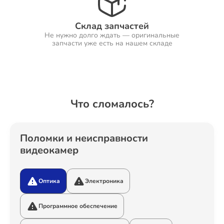
Склад запчастей
Не нужно долго ждать — оригинальные
Ремонт Холодильников
запчасти уже есть на нашем складе
Ремонт Ресиверов
Что сломалось?
Ремонт Варочных панелей
Поломки и неисправности
видеокамер
Оптика
Электроника
Ремонт Акустических систем
Программное обеспечение