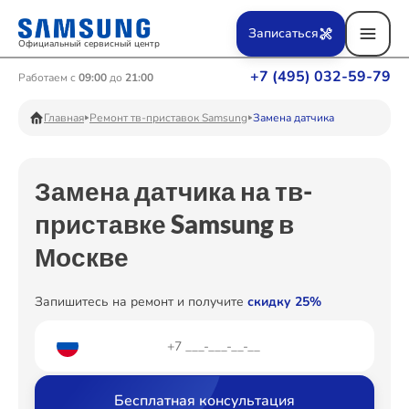
Ремонт Вертикальных пылесосов
Записаться
Официальный сервисный центр
+7 (495) 032-59-79
Работаем с
09:00
до
21:00
Ремонт Фотоаппаратов
Главная
Ремонт тв-приставок Samsung
Замена датчика
Замена датчика на тв-
Ремонт Телевизоров
приставке Samsung в
Москве
Ремонт Пылесосов
Запишитесь на ремонт и получите
скидку 25%
Ремонт Проекторов
Бесплатная консультация