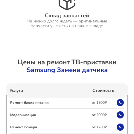
Склад запчастей
Не нужно долго ждать — оригинальные
Ремонт Холодильников
запчасти уже есть на нашем складе
Ремонт Ресиверов
Цены на ремонт ТВ-приставки
Samsung Замена датчика
Ремонт Варочных панелей
Услуга
Стоимость
Ремонт блока питания
от 1500₽
Ремонт Акустических систем
Модернизация
от 2000₽
Ремонт тюнера
от 1200₽