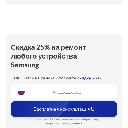
Замена дисплея
от 2200₽
Ремонт Холодильных камер
Ремонт корпуса
от 1250₽
Настройка
от 450₽
Ремонт Морозильных камер
Ремонт низкочастотных выходов ТВ-
от 1900₽
приставки
Скидка 25% на ремонт
любого устройства
Ремонт Кондиционеров
Samsung
Запишитесь на ремонт и получите
скидку 25%
Ремонт ТВ-приставок
Бесплатная консультация
Ремонт Сушильных машин
Отправляя, Вы соглашаетесь на обработку
персональных данных