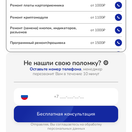
Ремонт Видеостен
Ремонт платы картоприемника
от 1000₽
Ремонт криптомодуля
от 1100₽
Ремонт (замена) кнопок, индикаторов,
от 1000₽
Ремонт Интерактивных панелей
разъемов
Программный ремонт/прошивка
от 1500₽
Ремонт системной платы
от 1700₽
Ремонт Водонагревателей
Не нашли свою поломку? ⚙️
Устранение ошибок
от 2100₽
Оставьте номер телефона
, менеджер
перезвонит Вам в течение 10 минут
Комплексная чистка
от 470₽
Ремонт Вытяжек
Ремонт после залития
от 2000₽
Ремонт электроплаты
от 1500₽
Бесплатная консультация
Ремонт Духовых шкафов
Замена шнура
от 1500₽
Отправляя, Вы соглашаетесь на обработку
Замена датчика
от 540₽
персональных данных