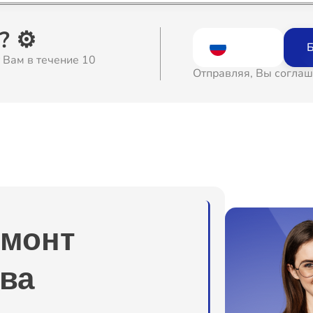
о
 ⚙️
Б
 Вам в течение 10
о
Отправляя, Вы соглаш
о
о
о
емонт
о
ва
о