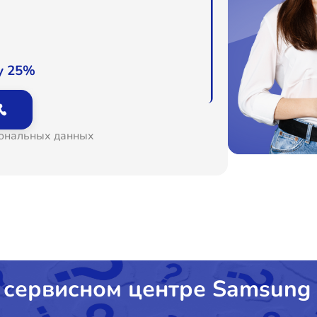
о
о
у 25%
о
сональных данных
о
о
о
о
 сервисном центре Samsung
о