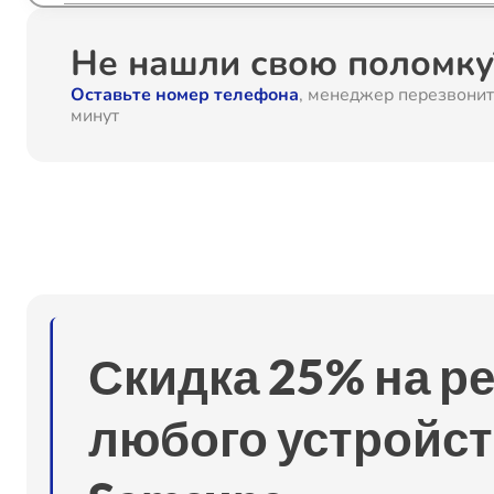
Замена SCART-разъема
Не нашли свою поломку?
Оставьте номер телефона
, менеджер перезвонит
Замена шнура питания
минут
Замена разъема питания
Восстановление после попадания влаги
Замена подсветки
Скидка 25% на р
Замена контроллера питания (мультиконтроллера)
любого устройст
Замена блока питания