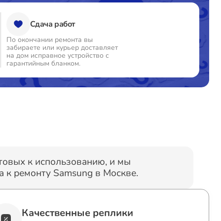
Сдача работ
т 60 минут
от 1800₽
По окончании ремонта вы
забираете или курьер доставляет
т 60 минут
от 900₽
на дом исправное устройство с
гарантийным бланком.
т 60 минут
от 1200₽
т 60 минут
от 1300₽
т 60 минут
от 1000₽
отовых к использованию, и мы
 к ремонту Samsung в Москве.
т 60 минут
от 1800₽
Качественные реплики