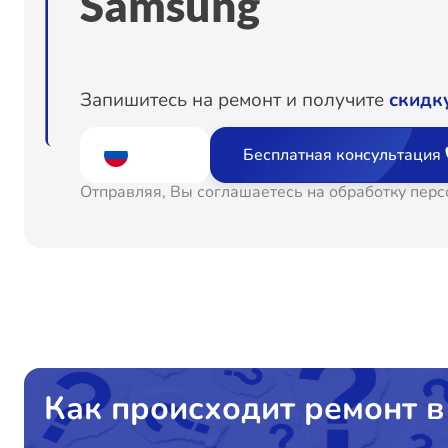
Samsung
Комплексная чистка
Замена корпуса
Запишитесь на ремонт и получите
скидк
Замена шлейфа матрицы
Бесплатная консультация
Отправляя, Вы соглашаетесь на обработку пер
Замена кнопки включения
Замена аудиоразъема
Замена USB порта
Замена разъёмов (HDMI, DVI, Дисплей порта)
Как происходит ремонт в
Замена модуля Wi-Fi