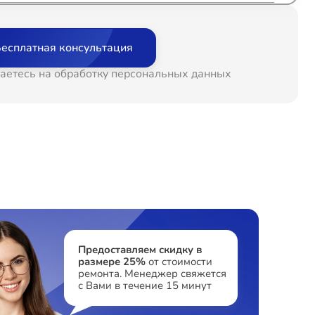
т 60 минут
от 1200₽
есплатная консультация
т 60 минут
от 1500₽
аетесь на обработку персональных данных
т 60 минут
от 1200₽
т 60 минут
от 1600₽
т 60 минут
от 1500₽
т 60 минут
от 2100₽
Предоставляем скидку в
размере 25%
от стоимости
ремонта. Менеджер свяжется
т 60 минут
от 1500₽
с Вами в течение 15 минут