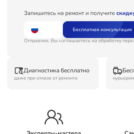
Ремонт
Рем
Запишитесь на ремонт и получите
скидк
Водонагревателей
Бесплатная консультация
Ремонт Холодильных
Рем
Отправляя, Вы соглашаетесь на обработку пер
камер
кам
Рем
Ремонт ТВ-приставок
Диагностика бесплатно
Бес
ма
даже при отказе от ремонта
курьеро
Ремонт Микроволновых
Рем
печей
Ремонт Сплит-систем
Эксперты-мастера
Са