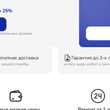
онт Вытяжек
Ремонт Духовых шка
у 25%
онт Морозильных
Ремонт Кондиционер
сональных данных
ер
онт Сушильных
Ремонт Стиральных
платная доставка
Гарантия до 3-х 
шин
машин
м нашей службы
на все виды работ и зап
онт Смарт-часов
Ремонт Атс
мые низкие цены
Ремонт за 1 