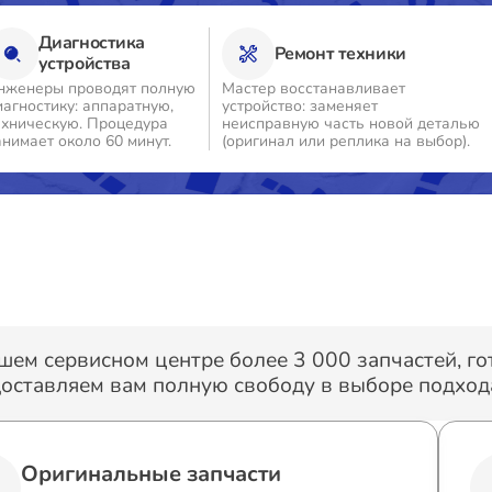
Диагностика
Ремонт техники
о
устройства
нженеры проводят полную
Мастер восстанавливает
иагностику: аппаратную,
устройство: заменяет
о
ехническую. Процедура
неисправную часть новой деталью
анимает около 60 минут.
(оригинал или реплика на выбор).
о
о
о
шем сервисном центре более 3 000 запчастей, г
оставляем вам полную свободу в выборе подхода
о
Оригинальные запчасти