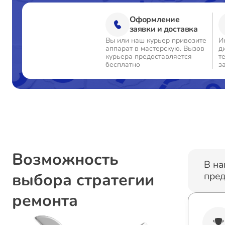
Оформление
Ремонт цепи питания
заявки и доставка
Вы или наш курьер привозите
И
аппарат в мастерскую. Вызов
д
Прошивка блока управления
курьера предоставляется
т
бесплатно
з
Замена лампы подсветки
Замена контроллера
Ремонт блока управления
Возможность
В на
выбора стратегии
пред
Замена трансформаторов подсветки
ремонта