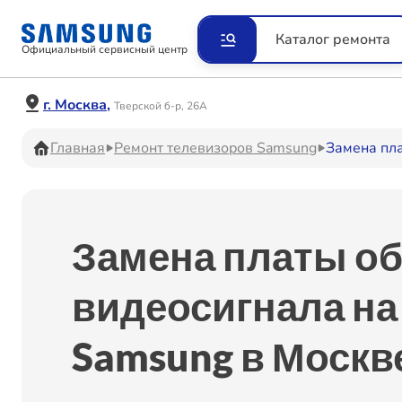
Ремонт Видеокамер
Рем
Каталог ремонта
Официальный сервисный центр
Ремонт Наушников
Рем
г. Москва,
Тверской б-р, 26А
Главная
Ремонт телевизоров Samsung
Замена пл
Ремонт VR систем
Рем
Замена платы о
Ремонт Холодильников
Рем
видеосигнала на
Samsung в Москв
Ремонт Акустических
Рем
систем