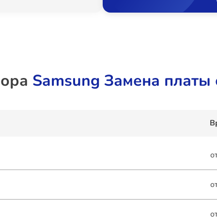
зора
Samsung Замена платы 
В
о
о
о