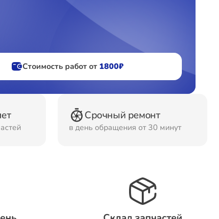
фов
ов
Стоимость работ от
1800₽
лет
Срочный ремонт
частей
в день обращения от 30 минут
день
Склад запчастей