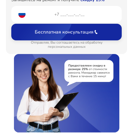
Замена аудиоразъема
от 1400₽
Замена USB порта
от 1200₽
Бесплатная консультация
Замена разъёмов (HDMI, DVI, Дисплей порта)
от 1200₽
Отправляя, Вы соглашаетесь на обработку
персональных данных
Замена модуля Wi-Fi
от 1000₽
Ремонт цепи питания
от 1800₽
Предоставляем скидку в
размере 25%
от стоимости
Прошивка блока управления
от 900₽
ремонта. Менеджер свяжется
с Вами в течение 15 минут
Замена лампы подсветки
от 1200₽
Замена контроллера
от 1300₽
Ремонт блока управления
от 1000₽
Замена трансформаторов подсветки
от 1800₽