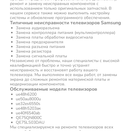
ремонт и замену неисправных компонентов с
использованием только оригинальных запчастей. В
нашем сервисе также можно выполнить настройку
системы и обновление программного обеспечения.
Типичные неисправности телевизоров Samsung
Замена аудиоразъема
Замена контроллера питания (мультиконтроллера)
Замена платы обработки видеосигнала
Замена предохранителя
Замена разъема питания
Замена резистора
Замена сигнальной платы
Независимо от проблемы, наши специалисты с высокой
квалификацией быстро и точно устранят
неисправность и восстановят работу вашего
телевизора. Мы выполняем все виды работ, от замены
экрана до сложных ремонтов материнской платы и
модернизации компонентов.
Обслуживаемые модели телевизоров
ue48h6200
ue50au8000u
ue32es6550s
ue48h5203aк
ue40f6540ab
QE75QN800C
QE75LS03DAU
Мы специализируемся на ремонте телевизоров всех