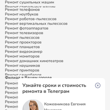
Ремонт сушильных машин
Ремонт стиральных машин
Ремонт телефонов
Ремонт микроволновых печей
Ремонт ноутбуков
Ремонт смарт-часов
Ремонт роботов-пылесосов
Ремонт атс
Ремонт вертикальных пылесосов
Ремонт сплит-систем
Ремонт фотоаппаратов
Ремонт телевизоров
Ремонт пылесосов
Ремонт проекторов
Ремонт планшетов
Ремонт видеокамер
Ремонт мониторов
Ремонт домашних кинотеатров
Ремонт наушников
Ремонт принтеров
Ремонт саундбаров
Филиал в Вашем городе
Ремонт VR систем
Ремонт Samsung
Москва
Ремонт сабвуферов
Узнайте сроки и стоимость
Ремонт Samsung
Санкт-Петербург
Ремонт посудомоечных машин
ремонта в Телеграм
Ремонт Samsung
Краснодар
Ремонт Samsung
Ростов-на-Дону
Ремонт Samsung
Нижний Новгород
Кожевникова Евгения
Ремонт Samsung
Новосибирск
Менеджер