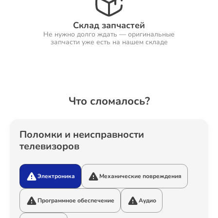
Склад запчастей
Не нужно долго ждать — оригинальные
Ремонт Холодильников
запчасти уже есть на нашем складе
Ремонт Ресиверов
Что сломалось?
Ремонт Варочных панелей
Поломки и неисправности
телевизоров
Электроника
Механические повреждения
Ремонт Акустических систем
Программное обеспечение
Аудио