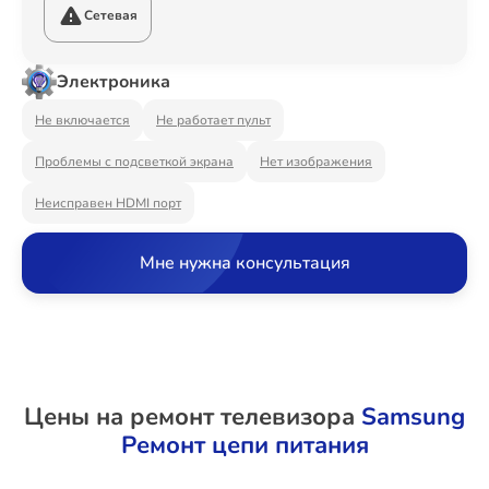
Ремонт Видеостен
Сетевая
Электроника
Ремонт Интерактивных панелей
Не включается
Не работает пульт
Проблемы с подсветкой экрана
Нет изображения
Неисправен HDMI порт
Ремонт Водонагревателей
Мне нужна консультация
Ремонт Вытяжек
Цены на ремонт телевизора
Samsung
Ремонт Духовых шкафов
Ремонт цепи питания