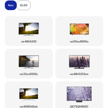
Neo
OLED
ue48h6200
ue50au8000u
ue32es6550s
ue48h5203aк
ue40f6540ab
QE75QN800C