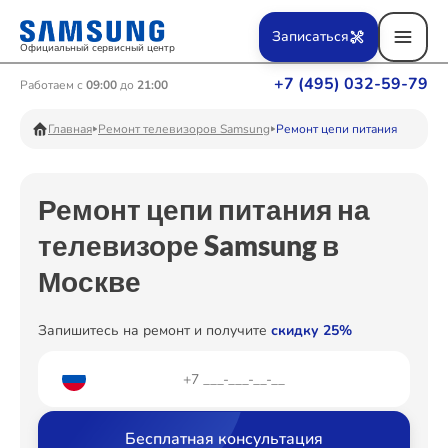
Ремонт Вертикальных пылесосов
Записаться
Официальный сервисный центр
+7 (495) 032-59-79
Работаем с
09:00
до
21:00
Ремонт Фотоаппаратов
Главная
Ремонт телевизоров Samsung
Ремонт цепи питания
Ремонт цепи питания на
Ремонт Телевизоров
телевизоре Samsung в
Москве
Ремонт Пылесосов
Запишитесь на ремонт и получите
скидку 25%
Ремонт Проекторов
Бесплатная консультация