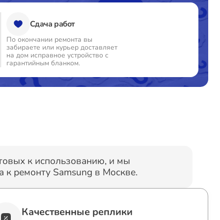
Сдача работ
т 60 минут
от 1800₽
По окончании ремонта вы
забираете или курьер доставляет
т 60 минут
от 900₽
на дом исправное устройство с
гарантийным бланком.
т 60 минут
от 1200₽
т 60 минут
от 1300₽
т 60 минут
от 1000₽
отовых к использованию, и мы
 к ремонту Samsung в Москве.
т 60 минут
от 1800₽
Качественные реплики