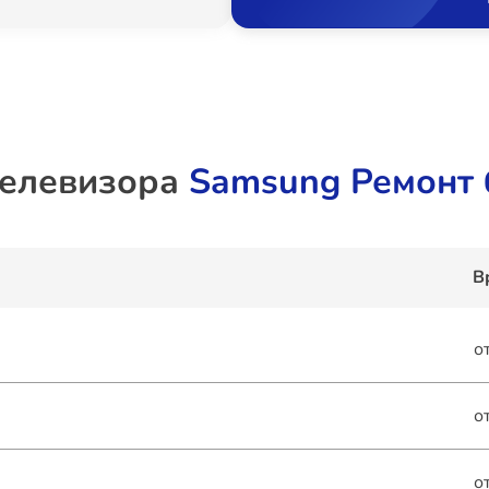
телевизора
Samsung Ремонт 
В
о
о
о