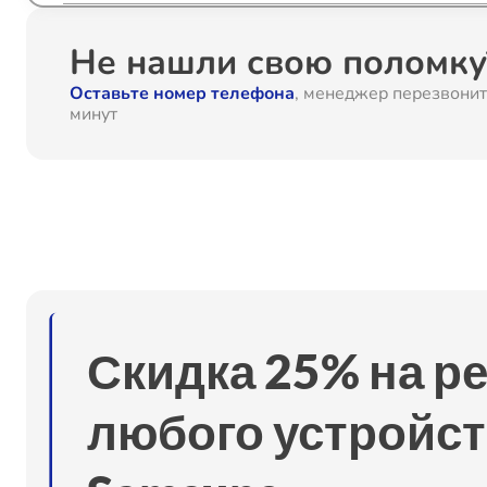
Замена SCART-разъема
Не нашли свою поломку?
Оставьте номер телефона
, менеджер перезвонит
Замена шнура питания
минут
Замена разъема питания
Восстановление после попадания влаги
Замена подсветки
Скидка 25% на р
Замена контроллера питания (мультиконтроллера)
любого устройст
Замена блока питания