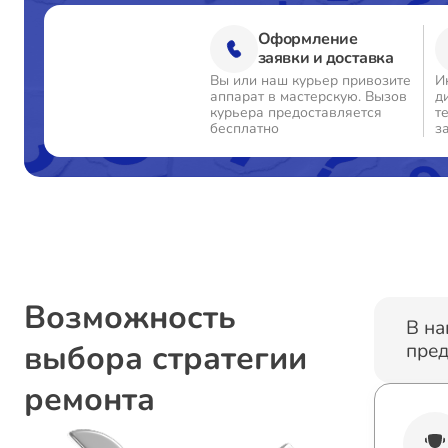
Оформление
Ремонт цепи питания
заявки и доставка
Вы или наш курьер привозите
И
аппарат в мастерскую. Вызов
д
Прошивка блока управления
курьера предоставляется
т
бесплатно
з
Замена лампы подсветки
Замена контроллера
Ремонт блока управления
Возможность
В на
выбора стратегии
пред
Замена трансформаторов подсветки
ремонта