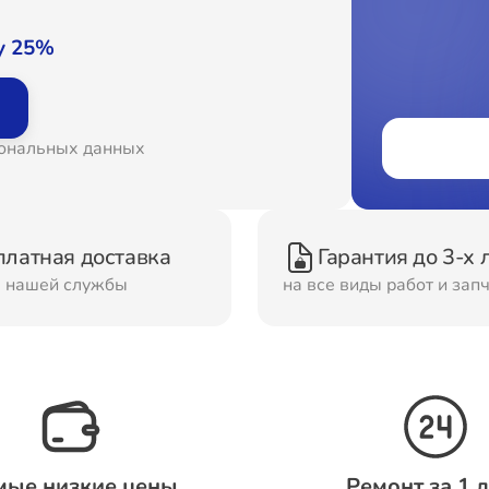
онт Вытяжек
Ремонт Духовых шка
у 25%
онт Морозильных
Ремонт Кондиционер
сональных данных
ер
онт Сушильных
Ремонт Стиральных
платная доставка
Гарантия до 3-х 
шин
машин
м нашей службы
на все виды работ и зап
онт Смарт-часов
Ремонт Атс
мые низкие цены
Ремонт за 1 