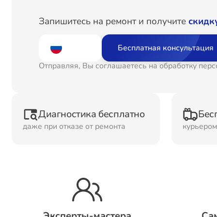
Ремонт
Рем
Запишитесь на ремонт и получите
скидк
Водонагревателей
Бесплатная консультация
Ремонт Холодильных
Рем
Отправляя, Вы соглашаетесь на обработку пер
камер
кам
Рем
Ремонт ТВ-приставок
Диагностика бесплатно
Бес
ма
даже при отказе от ремонта
курьеро
Ремонт Микроволновых
Рем
печей
Ремонт Сплит-систем
Эксперты-мастера
Са