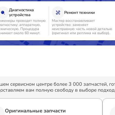
Диагностика
Ремонт техники
о
устройства
нженеры проводят полную
Мастер восстанавливает
иагностику: аппаратную,
устройство: заменяет
о
ехническую. Процедура
неисправную часть новой деталью
анимает около 60 минут.
(оригинал или реплика на выбор).
о
о
о
шем сервисном центре более 3 000 запчастей, г
оставляем вам полную свободу в выборе подхода
о
Оригинальные запчасти