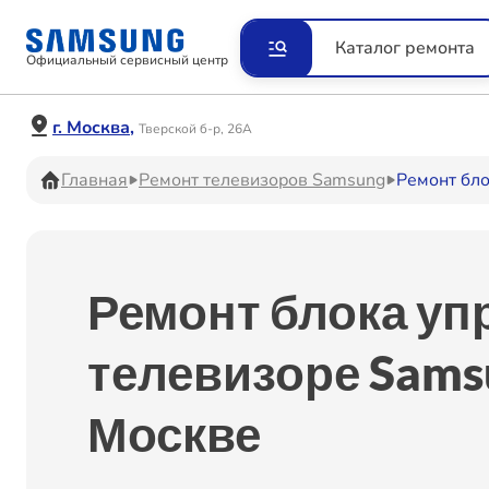
Ремонт Видеокамер
Рем
Каталог ремонта
Официальный сервисный центр
Ремонт Наушников
Рем
г. Москва,
Тверской б-р, 26А
Главная
Ремонт телевизоров Samsung
Ремонт бл
Ремонт VR систем
Рем
Ремонт блока уп
Ремонт Холодильников
Рем
телевизоре Sams
Москве
Ремонт Акустических
Рем
систем