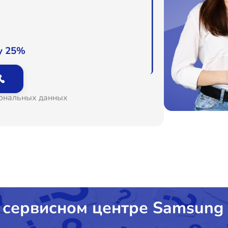
о
о
у 25%
о
сональных данных
о
о
о
о
 сервисном центре Samsung
о