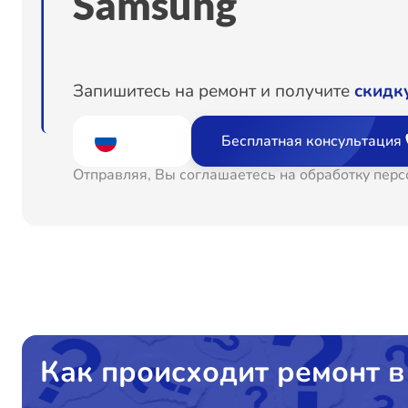
Samsung
Комплексная чистка
Замена корпуса
Запишитесь на ремонт и получите
скидк
Замена шлейфа матрицы
Бесплатная консультация
Отправляя, Вы соглашаетесь на обработку пер
Замена кнопки включения
Замена аудиоразъема
Замена USB порта
Замена разъёмов (HDMI, DVI, Дисплей порта)
Как происходит ремонт в
Замена модуля Wi-Fi