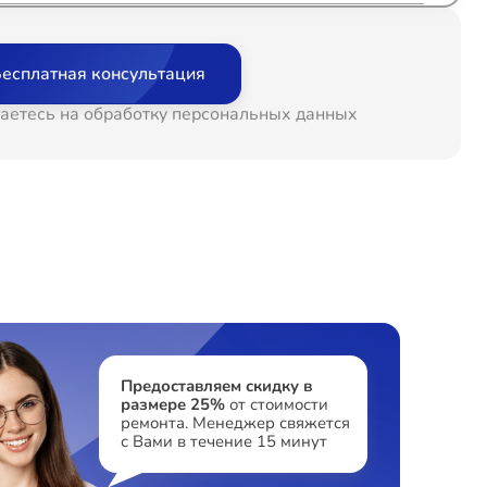
т 60 минут
от 1200₽
есплатная консультация
т 60 минут
от 1500₽
аетесь на обработку персональных данных
т 60 минут
от 1200₽
т 60 минут
от 1600₽
т 60 минут
от 1500₽
т 60 минут
от 2100₽
Предоставляем скидку в
размере 25%
от стоимости
ремонта. Менеджер свяжется
т 60 минут
от 1500₽
с Вами в течение 15 минут