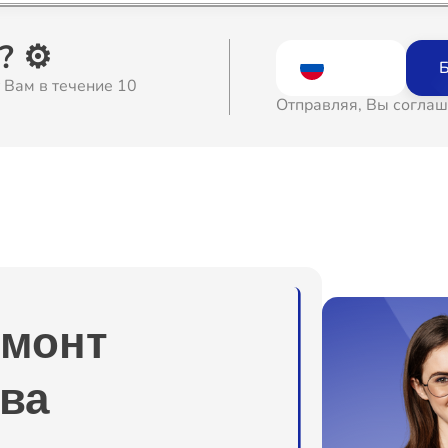
о
 ⚙️
Б
 Вам в течение 10
о
Отправляя, Вы соглаш
о
о
о
емонт
о
ва
о