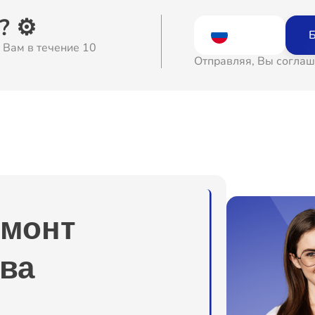
о
 ⚙️
Б
 Вам в течение 10
о
Отправляя, Вы соглаш
о
о
о
емонт
о
ва