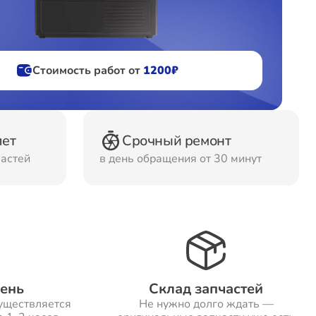
фов
Стоимость работ от
1200₽
ов
лет
Срочный ремонт
частей
в день обращения от 30 минут
день
Склад запчастей
уществляется
Не нужно долго ждать —