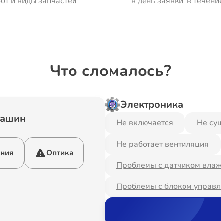
от и виды запчастей
в день заявки, в течени
Что сломалось?
Электроника
машин
Не включается
Не су
Не работает вентиляция
ения
Оптика
Проблемы с датчиком влаж
Проблемы с блоком управл