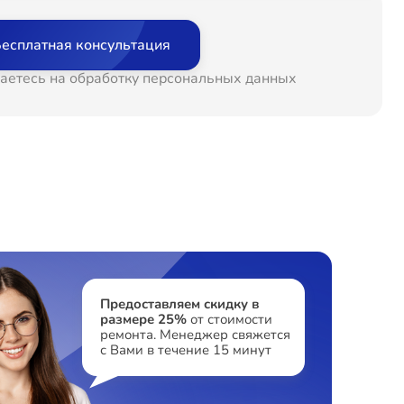
т 60 минут
от 800₽
есплатная консультация
т 60 минут
от 1600₽
аетесь на обработку персональных данных
т 60 минут
от 1100₽
т 60 минут
от 1000₽
т 60 минут
от 900₽
т 60 минут
от 2800₽
Предоставляем скидку в
размере 25%
от стоимости
ремонта. Менеджер свяжется
с Вами в течение 15 минут