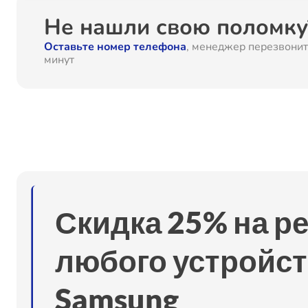
Замена устройств управления
Не нашли свою поломку?
Оставьте номер телефона
, менеджер перезвонит
Устранение засора
минут
Замена питающего кабеля
Замена дисплея
Замена подсветки индикаторов
Скидка 25% на р
Ремонт барабана
любого устройст
Samsung