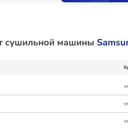
т сушильной машины
Samsu
В
о
о
о