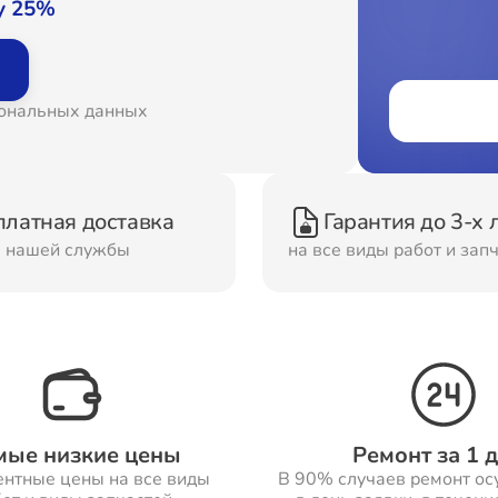
у 25%
онт Вытяжек
Ремонт Духовых шка
сональных данных
онт Морозильных
Ремонт Кондиционер
ер
платная доставка
Гарантия до 3-х 
онт Сушильных
Ремонт Стиральных
м нашей службы
на все виды работ и зап
шин
машин
онт Смарт-часов
Ремонт Атс
мые низкие цены
Ремонт за 1 
ентные цены на все виды
В 90% случаев ремонт ос