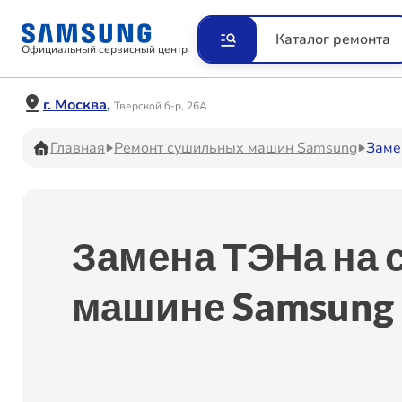
Ремонт Видеокамер
Рем
Каталог ремонта
Официальный сервисный центр
Ремонт Наушников
Рем
г. Москва,
Тверской б-р, 26А
Главная
Ремонт сушильных машин Samsung
Заме
Ремонт VR систем
Рем
Замена ТЭНа на
Ремонт Холодильников
Рем
машине Samsung 
Ремонт Акустических
Рем
систем