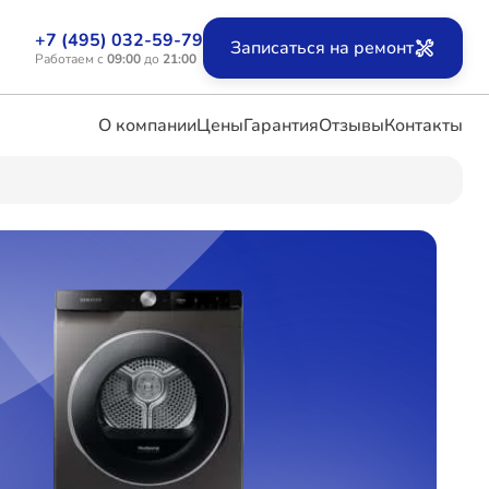
+7 (495) 032-59-79
Записаться на ремонт
Работаем с
09:00
до
21:00
О компании
Цены
Гарантия
Отзывы
Контакты
ых
х