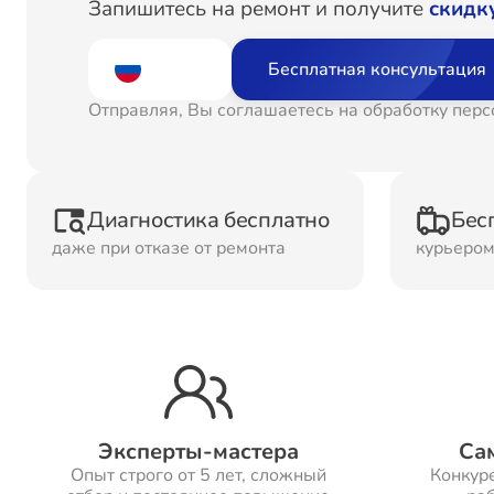
Запишитесь на ремонт и получите
скидк
Ремонт
Рем
Водонагревателей
Бесплатная консультация
Отправляя, Вы соглашаетесь на обработку пер
Ремонт Холодильных
Рем
камер
кам
Диагностика бесплатно
Бес
Рем
даже при отказе от ремонта
курьеро
Ремонт ТВ-приставок
ма
Ремонт Микроволновых
Рем
печей
Эксперты-мастера
Са
Ремонт Сплит-систем
Опыт строго от 5 лет, сложный
Конкур