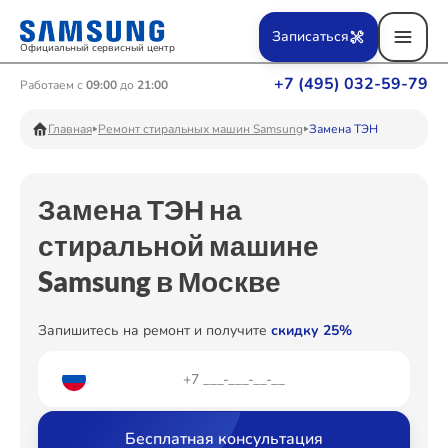
Ремонт Вертикальных пылесосов
Записаться
Официальный сервисный центр
+7 (495) 032-59-79
Работаем с
09:00
до
21:00
Ремонт Фотоаппаратов
Главная
Ремонт стиральных машин Samsung
Замена ТЭН
Замена ТЭН на
Ремонт Телевизоров
стиральной машине
Samsung в Москве
Ремонт Пылесосов
Запишитесь на ремонт и получите
скидку 25%
Ремонт Проекторов
Бесплатная консультация