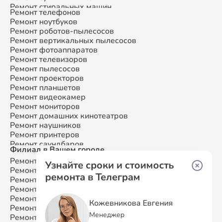
Ремонт стиральных машин
Ремонт телефонов
Ремонт микроволновых печей
Ремонт ноутбуков
Ремонт смарт-часов
Ремонт роботов-пылесосов
Ремонт атс
Ремонт вертикальных пылесосов
Ремонт сплит-систем
Ремонт фотоаппаратов
Ремонт телевизоров
Ремонт пылесосов
Ремонт проекторов
Ремонт планшетов
Ремонт видеокамер
Ремонт мониторов
Ремонт домашних кинотеатров
Ремонт наушников
Ремонт принтеров
Ремонт саундбаров
Филиал в Вашем городе
Ремонт VR систем
Ремонт Samsung
Москва
Ремонт сабвуферов
Узнайте сроки и стоимость
Ремонт Samsung
Санкт-Петербург
Ремонт посудомоечных машин
ремонта в Телеграм
Ремонт Samsung
Краснодар
Ремонт Samsung
Ростов-на-Дону
Ремонт Samsung
Нижний Новгород
Кожевникова Евгения
Ремонт Samsung
Новосибирск
Менеджер
Ремонт Samsung
Казань