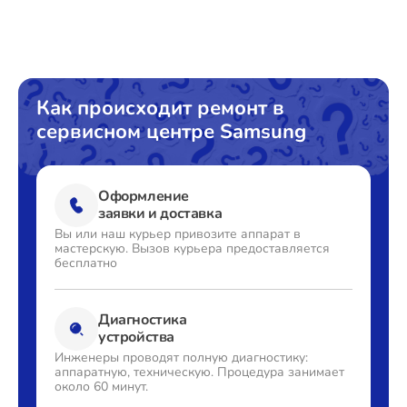
Замена сливного шланга
от 1000₽
Замена циркуляционного насоса
от 1800₽
Замена УБЛ
от 1100₽
Как происходит ремонт в
сервисном центре Samsung
Замена приводного ремня
от 750₽
Оформление
заявки и доставка
Вы или наш курьер привозите
аппарат в
мастерскую. Вызов
курьера предоставляется
бесплатно
Диагностика
устройства
Инженеры проводят полную
диагностику:
аппаратную,
техническую. Процедура
занимает
около 60 минут.