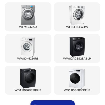
WFM124ZAU
WF8EF5ELW4W
WW80K6210RS
WW80AG6S28ABLP
WD11DG6B85BBLP
WD11DG6B85BELP