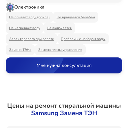
Ремонт Видеостен
Электроника
Не сливает воду (помпа)
Не вращается барабан
Не нагревает воду
Не включается
Ремонт Интерактивных панелей
Запах горелого при работе
Проблемы с набором воды
Замена ТЭНа
Замена платы управления
Ремонт Водонагревателей
Мне нужна консультация
Ремонт Вытяжек
Цены на ремонт стиральной машины
Ремонт Духовых шкафов
Samsung Замена ТЭН