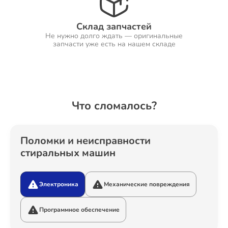
Склад запчастей
Не нужно долго ждать — оригинальные
Ремонт Холодильников
запчасти уже есть на нашем складе
Ремонт Ресиверов
Что сломалось?
Ремонт Варочных панелей
Поломки и неисправности
стиральных машин
Электроника
Механические повреждения
Ремонт Акустических систем
Программное обеспечение