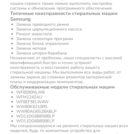
нашем сервисе также можно выполнить настройку
системы и обновление программного обеспечения.
Типичные неисправности стиральных машин
Samsung
Замена приводного ремня
Замена циркуляционного насоса
Ремонт аквастопа
Замена селектора программ
Замена блока управления
Замена мотора
Замена шторок барабана
Независимо от проблемы, наши специалисты с высокой
квалификацией быстро и точно устранят
неисправность и восстановят работу вашего
стиральной машины. Мы выполняем все виды работ, от
замены экрана до сложных ремонтов материнской
платы и модернизации компонентов.
Обслуживаемые модели стиральных машин
WF8590NLW8
WFM124ZAU
WF8EF5ELW4W
WW80K6210RS
WW80AG6S28ABLP
WD11DG6B85BBLP
WD11DG6B85BELP
Мы специализируемся на ремонте стиральных машин всех
моделей, будь то компактные устройства для