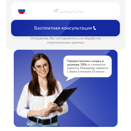
Замена щёток
от 1200₽
Замена амортизаторов
от 2000₽
Бесплатная консультация
Замена подшипников
от 2800₽
Отправляя, Вы соглашаетесь на обработку
персональных данных
Замена мотора
от 1800₽
Ремонт/замена датчика температуры
от 1100₽
Предоставляем скидку в
размере 25%
от стоимости
Замена блока управления
от 1800₽
ремонта. Менеджер свяжется
с Вами в течение 15 минут
Ремонт или замена дозатора моющих средств
от 750₽
Замена заливного клапана
от 1250₽
Замена заливного шланга
от 750₽
Замена прессостата
от 1550₽
Замена сливного насоса
от 1550₽