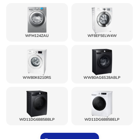
WFM124ZAU
WF8EF5ELW4W
WW80K6210RS
WW80AG6S28ABLP
WD11DG6B85BBLP
WD11DG6B85BELP