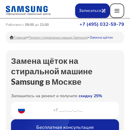
Ремонт Вертикальных пылесосов
Записаться
Официальный сервисный центр
+7 (495) 032-59-79
Работаем с
09:00
до
21:00
Ремонт Фотоаппаратов
Главная
Ремонт стиральных машин Samsung
Замена щёток
Замена щёток на
Ремонт Телевизоров
стиральной машине
Samsung в Москве
Ремонт Пылесосов
Запишитесь на ремонт и получите
скидку 25%
Ремонт Проекторов
Бесплатная консультация