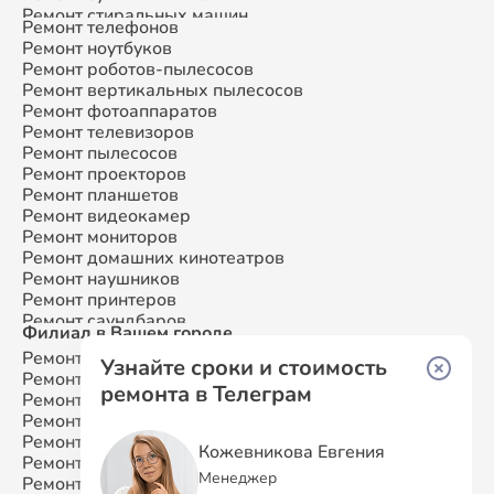
Ремонт стиральных машин
Ремонт телефонов
Ремонт микроволновых печей
Ремонт ноутбуков
Ремонт смарт-часов
Ремонт роботов-пылесосов
Ремонт атс
Ремонт вертикальных пылесосов
Ремонт сплит-систем
Ремонт фотоаппаратов
Ремонт телевизоров
Ремонт пылесосов
Ремонт проекторов
Ремонт планшетов
Ремонт видеокамер
Ремонт мониторов
Ремонт домашних кинотеатров
Ремонт наушников
Ремонт принтеров
Ремонт саундбаров
Филиал в Вашем городе
Ремонт VR систем
Ремонт Samsung
Москва
Ремонт сабвуферов
Узнайте сроки и стоимость
Ремонт Samsung
Санкт-Петербург
Ремонт посудомоечных машин
ремонта в Телеграм
Ремонт Samsung
Краснодар
Ремонт Samsung
Ростов-на-Дону
Ремонт Samsung
Нижний Новгород
Кожевникова Евгения
Ремонт Samsung
Новосибирск
Менеджер
Ремонт Samsung
Казань