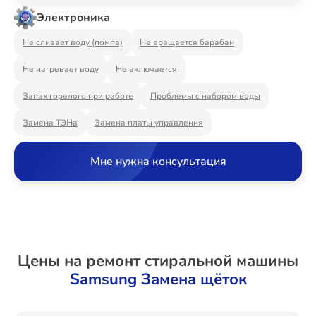
Ремонт Видеостен
Электроника
Не сливает воду (помпа)
Не вращается барабан
Не нагревает воду
Не включается
Ремонт Интерактивных панелей
Запах горелого при работе
Проблемы с набором воды
Замена ТЭНа
Замена платы управления
Ремонт Водонагревателей
Мне нужна консультация
Ремонт Вытяжек
Цены на ремонт стиральной машины
Ремонт Духовых шкафов
Samsung Замена щёток