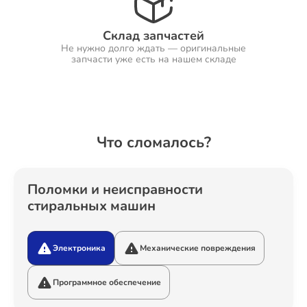
Склад запчастей
Не нужно долго ждать — оригинальные
Ремонт Холодильников
запчасти уже есть на нашем складе
Ремонт Ресиверов
Что сломалось?
Ремонт Варочных панелей
Поломки и неисправности
стиральных машин
Электроника
Механические повреждения
Ремонт Акустических систем
Программное обеспечение