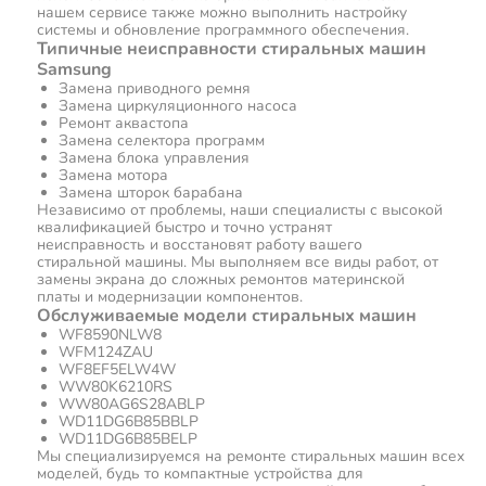
нашем сервисе также можно выполнить настройку
системы и обновление программного обеспечения.
Типичные неисправности стиральных машин
Samsung
Замена приводного ремня
Замена циркуляционного насоса
Ремонт аквастопа
Замена селектора программ
Замена блока управления
Замена мотора
Замена шторок барабана
Независимо от проблемы, наши специалисты с высокой
квалификацией быстро и точно устранят
неисправность и восстановят работу вашего
стиральной машины. Мы выполняем все виды работ, от
замены экрана до сложных ремонтов материнской
платы и модернизации компонентов.
Обслуживаемые модели стиральных машин
WF8590NLW8
WFM124ZAU
WF8EF5ELW4W
WW80K6210RS
WW80AG6S28ABLP
WD11DG6B85BBLP
WD11DG6B85BELP
Мы специализируемся на ремонте стиральных машин всех
моделей, будь то компактные устройства для