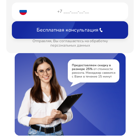
Замена щёток
от 1200₽
Замена амортизаторов
от 2000₽
Бесплатная консультация
Замена подшипников
от 2800₽
Отправляя, Вы соглашаетесь на обработку
персональных данных
Замена мотора
от 1800₽
Ремонт/замена датчика температуры
от 1100₽
Предоставляем скидку в
размере 25%
от стоимости
Замена блока управления
от 1800₽
ремонта. Менеджер свяжется
с Вами в течение 15 минут
Ремонт или замена дозатора моющих средств
от 750₽
Замена заливного клапана
от 1250₽
Замена заливного шланга
от 750₽
Замена прессостата
от 1550₽
Замена сливного насоса
от 1550₽