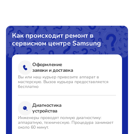
Замена сливного шланга
от 1000₽
Замена циркуляционного насоса
от 1800₽
Замена УБЛ
от 1100₽
Как происходит ремонт в
сервисном центре Samsung
Замена приводного ремня
от 750₽
Оформление
заявки и доставка
Вы или наш курьер привозите
аппарат в
мастерскую. Вызов
курьера предоставляется
бесплатно
Диагностика
устройства
Инженеры проводят полную
диагностику:
аппаратную,
техническую. Процедура
занимает
около 60 минут.