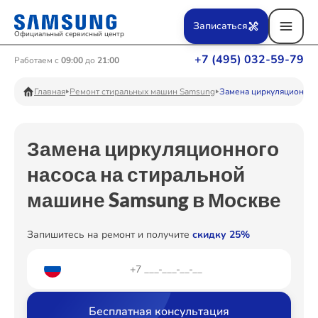
Ремонт Вертикальных пылесосов
Записаться
Официальный сервисный центр
+7 (495) 032-59-79
Работаем с
09:00
до
21:00
Ремонт Фотоаппаратов
Главная
Ремонт стиральных машин Samsung
Замена циркуляционног
Замена циркуляционного
Ремонт Телевизоров
насоса на стиральной
машине Samsung в Москве
Ремонт Пылесосов
Запишитесь на ремонт и получите
скидку 25%
Ремонт Проекторов
Бесплатная консультация