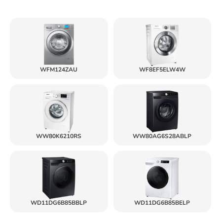
WFM124ZAU
WF8EF5ELW4W
WW80K6210RS
WW80AG6S28ABLP
WD11DG6B85BBLP
WD11DG6B85BELP