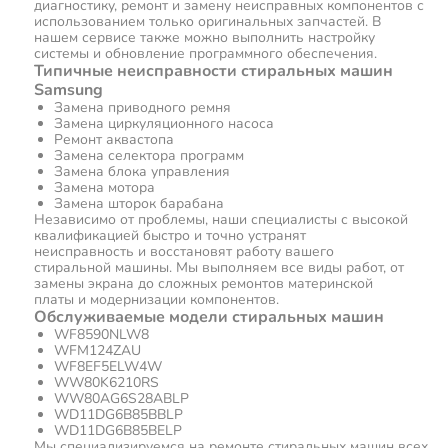
диагностику, ремонт и замену неисправных компонентов с
использованием только оригинальных запчастей. В
нашем сервисе также можно выполнить настройку
системы и обновление программного обеспечения.
Типичные неисправности стиральных машин
Samsung
Замена приводного ремня
Замена циркуляционного насоса
Ремонт аквастопа
Замена селектора программ
Замена блока управления
Замена мотора
Замена шторок барабана
Независимо от проблемы, наши специалисты с высокой
квалификацией быстро и точно устранят
неисправность и восстановят работу вашего
стиральной машины. Мы выполняем все виды работ, от
замены экрана до сложных ремонтов материнской
платы и модернизации компонентов.
Обслуживаемые модели стиральных машин
WF8590NLW8
WFM124ZAU
WF8EF5ELW4W
WW80K6210RS
WW80AG6S28ABLP
WD11DG6B85BBLP
WD11DG6B85BELP
Мы специализируемся на ремонте стиральных машин всех