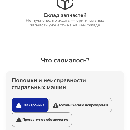
Склад запчастей
Не нужно долго ждать — оригинальные
Ремонт Холодильников
запчасти уже есть на нашем складе
Ремонт Ресиверов
Что сломалось?
Ремонт Варочных панелей
Поломки и неисправности
стиральных машин
Электроника
Механические повреждения
Ремонт Акустических систем
Программное обеспечение