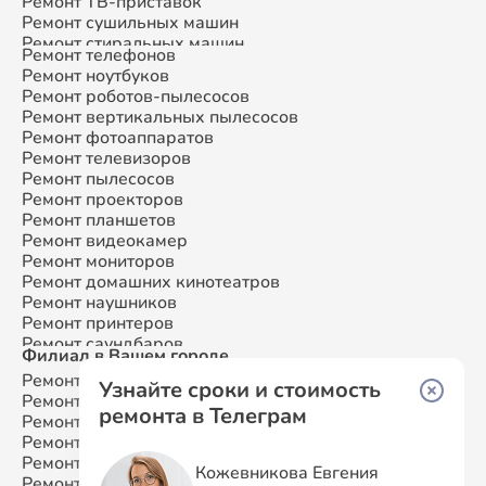
Ремонт ТВ-приставок
Ремонт сушильных машин
Ремонт стиральных машин
Ремонт телефонов
Ремонт микроволновых печей
Ремонт ноутбуков
Ремонт смарт-часов
Ремонт роботов-пылесосов
Ремонт атс
Ремонт вертикальных пылесосов
Ремонт сплит-систем
Ремонт фотоаппаратов
Ремонт телевизоров
Ремонт пылесосов
Ремонт проекторов
Ремонт планшетов
Ремонт видеокамер
Ремонт мониторов
Ремонт домашних кинотеатров
Ремонт наушников
Ремонт принтеров
Ремонт саундбаров
Филиал в Вашем городе
Ремонт VR систем
Ремонт Samsung
Москва
Ремонт сабвуферов
Узнайте сроки и стоимость
Ремонт Samsung
Санкт-Петербург
Ремонт посудомоечных машин
ремонта в Телеграм
Ремонт Samsung
Краснодар
Ремонт Samsung
Ростов-на-Дону
Ремонт Samsung
Нижний Новгород
Кожевникова Евгения
Ремонт Samsung
Новосибирск