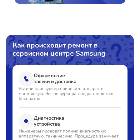
Замена сливного насоса
от 1550₽
Замена сливного шланга
от 1000₽
Замена циркуляционного насоса
от 1800₽
Замена УБЛ
от 1100₽
Как происходит ремонт в
сервисном центре Samsung
Замена приводного ремня
от 750₽
Оформление
заявки и доставка
Вы или наш курьер привозите
аппарат в
мастерскую. Вызов
курьера предоставляется
бесплатно
Диагностика
устройства
Инженеры проводят полную
диагностику:
аппаратную,
техническую. Процедура
занимает