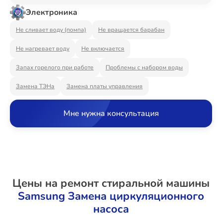
Ремонт Видеостен
Электроника
Не сливает воду (помпа)
Не вращается барабан
Не нагревает воду
Не включается
Ремонт Интерактивных панелей
Запах горелого при работе
Проблемы с набором воды
Замена ТЭНа
Замена платы управления
Ремонт Водонагревателей
Мне нужна консультация
Ремонт Вытяжек
Цены на ремонт стиральной машины
Ремонт Духовых шкафов
Samsung Замена циркуляционного
насоса