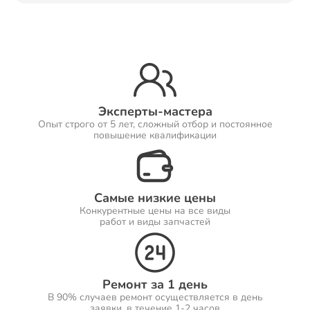
Ремонт Принтеров
Ремонт Саундбаров
Эксперты-мастера
Опыт строго от 5 лет, сложный отбор и постоянное
повышение квалификации
Ремонт VR систем
Самые низкие цены
Конкурентные цены на все виды
работ и виды запчастей
Ремонт Сабвуферов
Ремонт за 1 день
В 90% случаев ремонт осуществляется в день
Ремонт Посудомоечных машин
заявки, в течение 1-2 часов