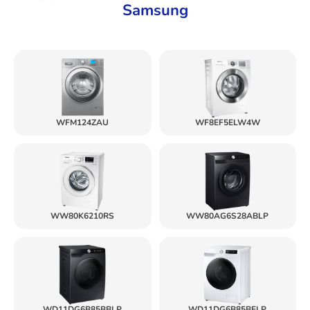
Samsung
WFM124ZAU
WF8EF5ELW4W
WW80K6210RS
WW80AG6S28ABLP
WD11DG6B85BBLP
WD11DG6B85BELP