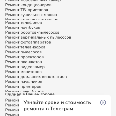
Ремонт кондиционеров
Ремонт ТВ-приставок
Ремонт сушильных машин
Ремонт стиральных машин
Ремонт телефонов
Ремонт микроволновых печей
Ремонт ноутбуков
Ремонт смарт-часов
Ремонт роботов-пылесосов
Ремонт атс
Ремонт вертикальных пылесосов
Ремонт сплит-систем
Ремонт фотоаппаратов
Ремонт телевизоров
Ремонт пылесосов
Ремонт проекторов
Ремонт планшетов
Ремонт видеокамер
Ремонт мониторов
Ремонт домашних кинотеатров
Ремонт наушников
Ремонт принтеров
Ремонт саундбаров
Филиал в Вашем городе
Ремонт VR систем
Ремонт Samsung
Москва
Ремонт сабвуферов
Узнайте сроки и стоимость
Ремонт Samsung
Санкт-Петербург
Ремонт посудомоечных машин
ремонта в Телеграм
Ремонт Samsung
Краснодар
Ремонт Samsung
Ростов-на-Дону