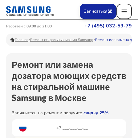
Ремонт Вертикальных пылесосов
Записаться
Официальный сервисный центр
+7 (495) 032-59-79
Работаем с
09:00
до
21:00
Ремонт Фотоаппаратов
Главная
Ремонт стиральных машин Samsung
Ремонт или замена доз
Ремонт или замена
Ремонт Телевизоров
дозатора моющих средств
на стиральной машине
Ремонт Пылесосов
Samsung в Москве
Запишитесь на ремонт и получите
скидку 25%
Ремонт Проекторов