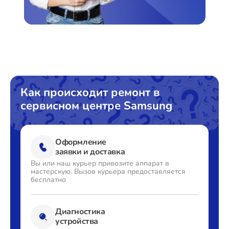
Замена прессостата
от 1550₽
Замена сливного насоса
от 1550₽
Замена сливного шланга
от 1000₽
Замена циркуляционного насоса
от 1800₽
Замена УБЛ
от 1100₽
Как происходит ремонт в
сервисном центре Samsung
Замена приводного ремня
от 750₽
Оформление
заявки и доставка
Вы или наш курьер привозите
аппарат в
мастерскую. Вызов
курьера предоставляется
бесплатно
Диагностика
устройства