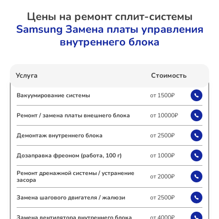
Цены на ремонт сплит-системы
Ремонт Холодильных камер
Samsung Замена платы управления
внутреннего блока
Ремонт Морозильных камер
Услуга
Стоимость
Вакуумирование системы
от 1500₽
Ремонт Кондиционеров
Ремонт / замена платы внешнего блока
от 10000₽
Демонтаж внутреннего блока
от 2500₽
Ремонт ТВ-приставок
Дозаправка фреоном (работа, 100 г)
от 1000₽
Ремонт дренажной системы / устранение
от 2000₽
засора
Замена шагового двигателя / жалюзи
от 2500₽
Ремонт Сушильных машин
Замена вентилятора внутреннего блока
от 4000₽