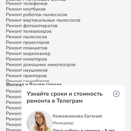
Ремонт стиральных машин
Ремонт телефонов
Ремонт микроволновых печей
Ремонт ноутбуков
Ремонт смарт-часов
Ремонт роботов-пылесосов
Ремонт атс
Ремонт вертикальных пылесосов
Ремонт сплит-систем
Ремонт фотоаппаратов
Ремонт телевизоров
Ремонт пылесосов
Ремонт проекторов
Ремонт планшетов
Ремонт видеокамер
Ремонт мониторов
Ремонт домашних кинотеатров
Ремонт наушников
Ремонт принтеров
Ремонт саундбаров
Филиал в Вашем городе
Ремонт VR систем
Ремонт Samsung
Москва
Ремонт сабвуферов
Узнайте сроки и стоимость
Ремонт Samsung
Санкт-Петербург
Ремонт посудомоечных машин
ремонта в Телеграм
Ремонт Samsung
Краснодар
Ремонт Samsung
Ростов-на-Дону
Ремонт Samsung
Нижний Новгород
Кожевникова Евгения
Ремонт Samsung
Новосибирск
Менеджер
Ремонт Samsung
Казань
Ремонт Samsung
Екатеринбург
Опыт работы в сервисе – 9 лет