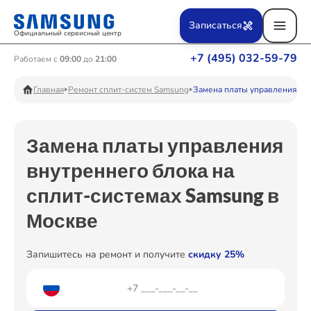
Ремонт Вертикальных пылесосов
Записаться
Официальный сервисный центр
+7 (495) 032-59-79
Работаем с
09:00
до
21:00
Ремонт Фотоаппаратов
Главная
Ремонт сплит-систем Samsung
Замена платы управления вн
Замена платы управления
Ремонт Телевизоров
внутреннего блока на
сплит-системах Samsung в
Ремонт Пылесосов
Москве
Запишитесь на ремонт и получите
скидку 25%
Ремонт Проекторов