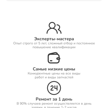
Ремонт Принтеров
Ремонт Саундбаров
Эксперты-мастера
Опыт строго от 5 лет, сложный отбор и постоянное
повышение квалификации
Ремонт VR систем
Самые низкие цены
Конкурентные цены на все виды
работ и виды запчастей
Ремонт Сабвуферов
Ремонт за 1 день
В 90% случаев ремонт осуществляется в день
Ремонт Посудомоечных машин
заявки, в течение 1-2 часов