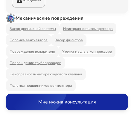
Хладагент
Ремонт Видеостен
Механические повреждения
Засор дренажной системы
Неисправность компрессора
Ремонт Интерактивных панелей
Поломка вентилятора
Засор фильтров
Повреждение испарителя
Утечка масла в компрессоре
Ремонт Водонагревателей
Повреждение трубопроводов
Неисправность четырехходового клапана
Поломка подшипников вентилятора
Ремонт Вытяжек
Мне нужна консультация
Ремонт Духовых шкафов