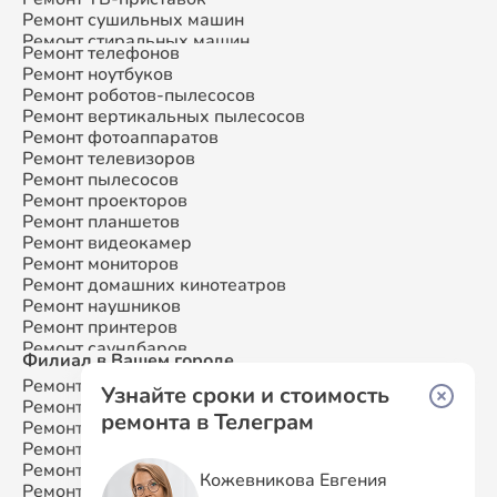
Ремонт сушильных машин
Ремонт стиральных машин
Ремонт телефонов
Ремонт микроволновых печей
Ремонт ноутбуков
Ремонт смарт-часов
Ремонт роботов-пылесосов
Ремонт атс
Ремонт вертикальных пылесосов
Ремонт сплит-систем
Ремонт фотоаппаратов
Ремонт телевизоров
Ремонт пылесосов
Ремонт проекторов
Ремонт планшетов
Ремонт видеокамер
Ремонт мониторов
Ремонт домашних кинотеатров
Ремонт наушников
Ремонт принтеров
Ремонт саундбаров
Филиал в Вашем городе
Ремонт VR систем
Ремонт Samsung
Москва
Ремонт сабвуферов
Узнайте сроки и стоимость
Ремонт Samsung
Санкт-Петербург
Ремонт посудомоечных машин
ремонта в Телеграм
Ремонт Samsung
Краснодар
Ремонт Samsung
Ростов-на-Дону
Ремонт Samsung
Нижний Новгород
Кожевникова Евгения
Ремонт Samsung
Новосибирск