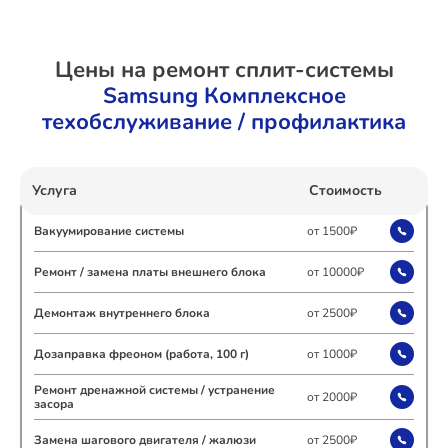
Ремонт Холодильных камер
Цены на ремонт сплит-системы
Samsung Комплексное
техобслуживание / профилактика
Ремонт Морозильных камер
Услуга
Стоимость
Ремонт Кондиционеров
Вакуумирование системы
от 1500₽
Ремонт / замена платы внешнего блока
от 10000₽
Ремонт ТВ-приставок
Демонтаж внутреннего блока
от 2500₽
Дозаправка фреоном (работа, 100 г)
от 1000₽
Ремонт дренажной системы / устранение
от 2000₽
засора
Ремонт Сушильных машин
Замена шагового двигателя / жалюзи
от 2500₽