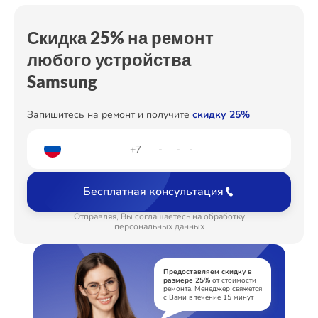
Перестановка / перенос блока (в пределах
от 7000₽
комнаты)
Скидка 25% на ремонт
любого устройства
Samsung
Запишитесь на ремонт и получите
скидку 25%
Бесплатная консультация
Отправляя, Вы соглашаетесь на обработку
персональных данных
Предоставляем скидку в
размере 25%
от стоимости
ремонта. Менеджер свяжется
с Вами в течение 15 минут