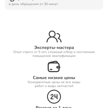
в день обращения от 30 минут
Ремонт Принтеров
Ремонт Саундбаров
Эксперты-мастера
Опыт строго от 5 лет, сложный отбор и постоянное
повышение квалификации
Ремонт VR систем
Самые низкие цены
Конкурентные цены на все виды
Ремонт Сабвуферов
работ и виды запчастей
Ремонт Посудомоечных машин
Ремонт за 1 день