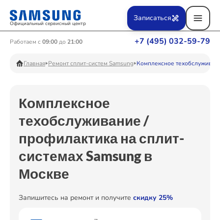
Ремонт Вертикальных пылесосов
Записаться
Официальный сервисный центр
+7 (495) 032-59-79
Работаем с
09:00
до
21:00
Ремонт Фотоаппаратов
Главная
Ремонт сплит-систем Samsung
Комплексное техобслуживани
Комплексное
Ремонт Телевизоров
техобслуживание /
профилактика на сплит-
Ремонт Пылесосов
системах Samsung в
Москве
Ремонт Проекторов
Запишитесь на ремонт и получите
скидку 25%