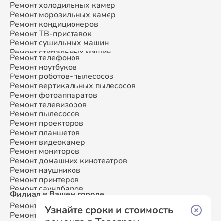
Ремонт холодильных камер
Ремонт морозильных камер
Ремонт кондиционеров
Ремонт ТВ-приставок
Ремонт сушильных машин
Ремонт стиральных машин
Ремонт телефонов
Ремонт микроволновых печей
Ремонт ноутбуков
Ремонт смарт-часов
Ремонт роботов-пылесосов
Ремонт атс
Ремонт вертикальных пылесосов
Ремонт сплит-систем
Ремонт фотоаппаратов
Ремонт телевизоров
Ремонт пылесосов
Ремонт проекторов
Ремонт планшетов
Ремонт видеокамер
Ремонт мониторов
Ремонт домашних кинотеатров
Ремонт наушников
Ремонт принтеров
Ремонт саундбаров
Филиал в Вашем городе
Ремонт VR систем
Ремонт Samsung
Москва
Ремонт сабвуферов
Узнайте сроки и стоимость
Ремонт Samsung
Санкт-Петербург
Ремонт посудомоечных машин