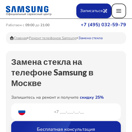
Ремонт Вертикальных пылесосов
Записаться
Официальный сервисный центр
+7 (495) 032-59-79
Работаем с
09:00
до
21:00
Ремонт Фотоаппаратов
Главная
Ремонт телефонов Samsung
Замена стекла
Замена стекла на
Ремонт Телевизоров
телефоне Samsung в
Москве
Ремонт Пылесосов
Запишитесь на ремонт и получите
скидку 25%
Ремонт Проекторов
Бесплатная консультация