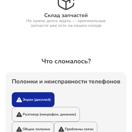
Склад запчастей
Не нужно долго ждать — оригинальные
Ремонт Холодильников
запчасти уже есть на нашем складе
Ремонт Ресиверов
Что сломалось?
Ремонт Варочных панелей
Поломки и неисправности телефонов
Экран (дисплей)
Ремонт Акустических систем
Разговор (микрофон, динамик)
Общие поломки
Проблемы связи