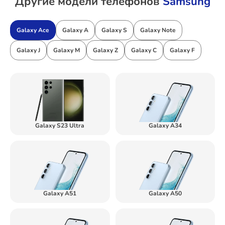
Другие модели телефонов
Samsung
Galaxy Ace
Galaxy A
Galaxy S
Galaxy Note
Galaxy J
Galaxy M
Galaxy Z
Galaxy C
Galaxy F
Galaxy S23 Ultra
Galaxy A34
Galaxy A51
Galaxy A50