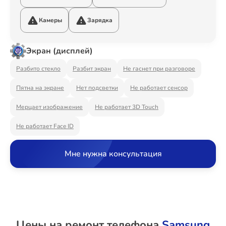
Ремонт Видеостен
Камеры
Зарядка
Экран (дисплей)
Ремонт Интерактивных панелей
Разбито стекло
Разбит экран
Не гаснет при разговоре
Пятна на экране
Нет подсветки
Не работает сенсор
Ремонт Водонагревателей
Мерцает изображение
Не работает 3D Touch
Не работает Face ID
Ремонт Вытяжек
Мне нужна консультация
Ремонт Духовых шкафов
Цены на ремонт телефона
Samsung