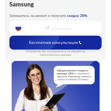
Samsung
Ремонт цепи питания
от 2200₽
Ремонт динамика
от 550₽
Запишитесь на ремонт и получите
скидку 25%
Бесплатная консультация
Отправляя, Вы соглашаетесь на обработку
персональных данных
Предоставляем скидку в
размере 25%
от стоимости
ремонта. Менеджер свяжется
с Вами в течение 15 минут