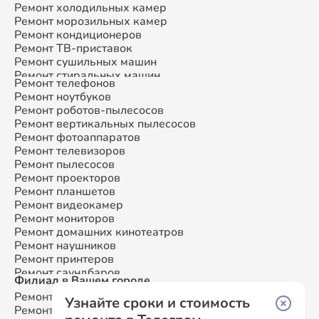
Ремонт холодильных камер
Ремонт морозильных камер
Ремонт кондиционеров
Ремонт ТВ-приставок
Ремонт сушильных машин
Ремонт стиральных машин
Ремонт телефонов
Ремонт микроволновых печей
Ремонт ноутбуков
Ремонт смарт-часов
Ремонт роботов-пылесосов
Ремонт атс
Ремонт вертикальных пылесосов
Ремонт сплит-систем
Ремонт фотоаппаратов
Ремонт телевизоров
Ремонт пылесосов
Ремонт проекторов
Ремонт планшетов
Ремонт видеокамер
Ремонт мониторов
Ремонт домашних кинотеатров
Ремонт наушников
Ремонт принтеров
Ремонт саундбаров
Филиал в Вашем городе
Ремонт VR систем
Ремонт Samsung
Москва
Ремонт сабвуферов
Узнайте сроки и стоимость
Ремонт Samsung
Санкт-Петербург
Ремонт посудомоечных машин