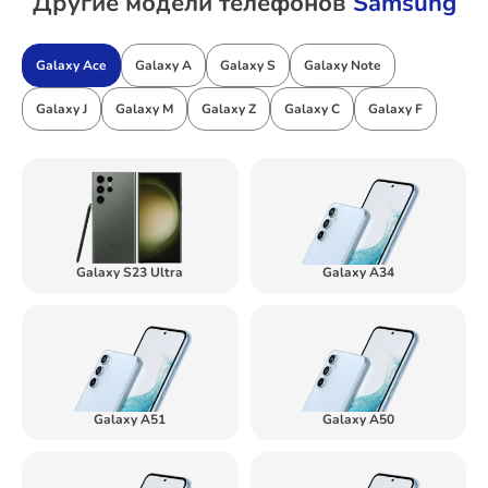
Другие модели телефонов
Samsung
Galaxy Ace
Galaxy A
Galaxy S
Galaxy Note
Galaxy J
Galaxy M
Galaxy Z
Galaxy C
Galaxy F
Galaxy S23 Ultra
Galaxy A34
Galaxy A51
Galaxy A50