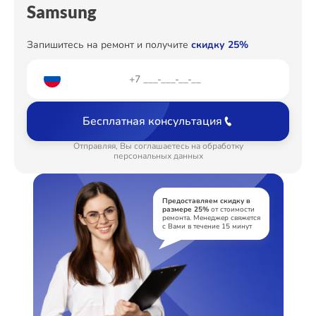
Samsung
Ремонт цепи питания
от 2200₽
Ремонт динамика
от 550₽
Запишитесь на ремонт и получите
скидку 25%
Бесплатная консультация
Отправляя, Вы соглашаетесь на обработку
персональных данных
Предоставляем скидку в
размере 25%
от стоимости
ремонта. Менеджер свяжется
с Вами в течение 15 минут