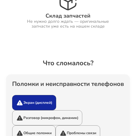
Склад запчастей
Не нужно долго ждать — оригинальные
Ремонт Холодильников
запчасти уже есть на нашем складе
Ремонт Ресиверов
Что сломалось?
Ремонт Варочных панелей
Поломки и неисправности телефонов
Экран (дисплей)
Ремонт Акустических систем
Разговор (микрофон, динамик)
Общие поломки
Проблемы связи