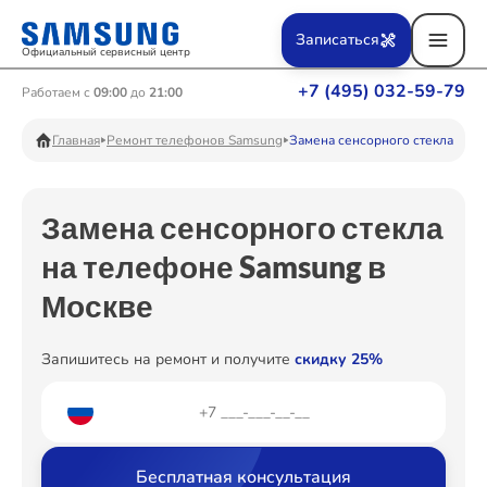
Ремонт Вертикальных пылесосов
Записаться
Официальный сервисный центр
+7 (495) 032-59-79
Работаем с
09:00
до
21:00
Ремонт Фотоаппаратов
Главная
Ремонт телефонов Samsung
Замена сенсорного стекла
Замена сенсорного стекла
Ремонт Телевизоров
на телефоне Samsung в
Москве
Ремонт Пылесосов
Запишитесь на ремонт и получите
скидку 25%
Ремонт Проекторов
Бесплатная консультация