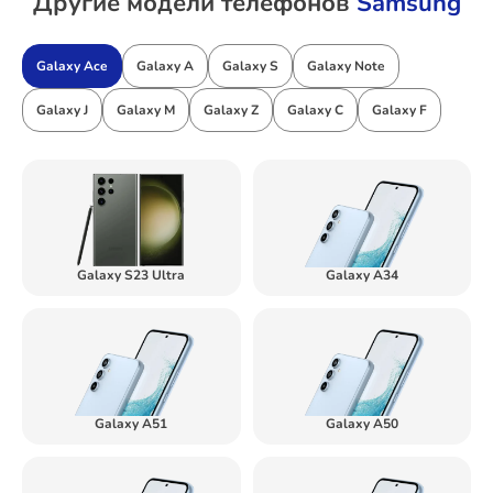
Другие модели телефонов
Samsung
Galaxy Ace
Galaxy A
Galaxy S
Galaxy Note
Galaxy J
Galaxy M
Galaxy Z
Galaxy C
Galaxy F
Galaxy S23 Ultra
Galaxy A34
Galaxy A51
Galaxy A50