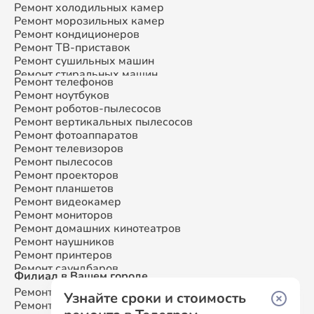
Ремонт холодильных камер
Ремонт морозильных камер
Ремонт кондиционеров
Ремонт ТВ-приставок
Ремонт сушильных машин
Ремонт стиральных машин
Ремонт телефонов
Ремонт микроволновых печей
Ремонт ноутбуков
Ремонт смарт-часов
Ремонт роботов-пылесосов
Ремонт атс
Ремонт вертикальных пылесосов
Ремонт сплит-систем
Ремонт фотоаппаратов
Ремонт телевизоров
Ремонт пылесосов
Ремонт проекторов
Ремонт планшетов
Ремонт видеокамер
Ремонт мониторов
Ремонт домашних кинотеатров
Ремонт наушников
Ремонт принтеров
Ремонт саундбаров
Филиал в Вашем городе
Ремонт VR систем
Ремонт Samsung
Москва
Ремонт сабвуферов
Узнайте сроки и стоимость
Ремонт Samsung
Санкт-Петербург
Ремонт посудомоечных машин