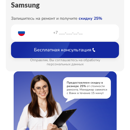
Samsung
Ремонт цепи питания
от 2200₽
Ремонт динамика
от 550₽
Запишитесь на ремонт и получите
скидку 25%
Бесплатная консультация
Отправляя, Вы соглашаетесь на обработку
персональных данных
Предоставляем скидку в
размере 25%
от стоимости
ремонта. Менеджер свяжется
с Вами в течение 15 минут