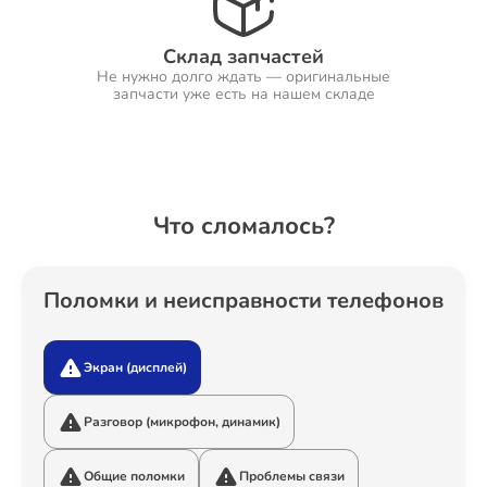
Склад запчастей
Не нужно долго ждать — оригинальные
Ремонт Холодильников
запчасти уже есть на нашем складе
Ремонт Ресиверов
Что сломалось?
Ремонт Варочных панелей
Поломки и неисправности телефонов
Экран (дисплей)
Ремонт Акустических систем
Разговор (микрофон, динамик)
Общие поломки
Проблемы связи