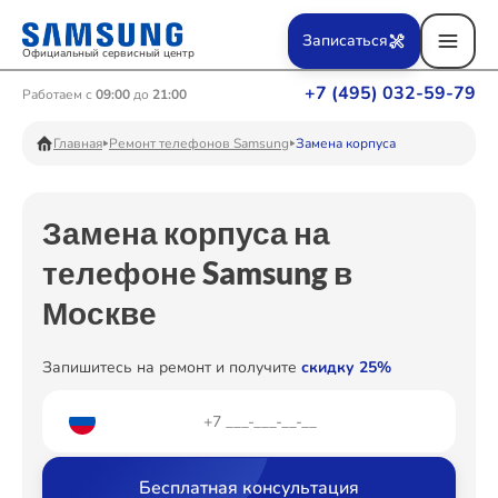
Ремонт Вертикальных пылесосов
Записаться
Официальный сервисный центр
+7 (495) 032-59-79
Работаем с
09:00
до
21:00
Ремонт Фотоаппаратов
Главная
Ремонт телефонов Samsung
Замена корпуса
Замена корпуса на
Ремонт Телевизоров
телефоне Samsung в
Москве
Ремонт Пылесосов
Запишитесь на ремонт и получите
скидку 25%
Ремонт Проекторов
Бесплатная консультация