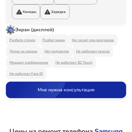
Ремонт Видеостен
Камеры
Зарядка
Экран (дисплей)
Ремонт Интерактивных панелей
Разбито стекло
Разбит экран
Не гаснет при разговоре
Пятна на экране
Нет подсветки
Не работает сенсор
Ремонт Водонагревателей
Мерцает изображение
Не работает 3D Touch
Не работает Face ID
Ремонт Вытяжек
Мне нужна консультация
Ремонт Духовых шкафов
Цены на ремонт телефона
Samsung