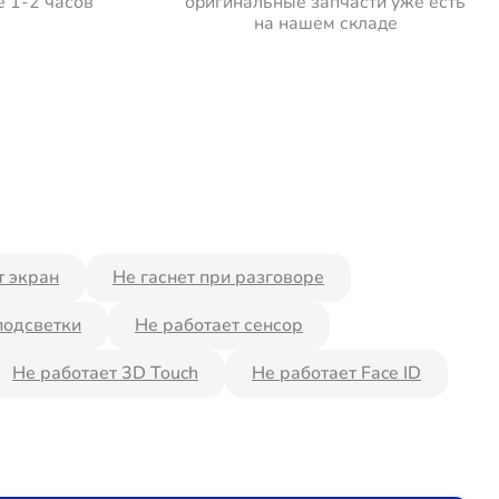
е 1-2 часов
оригинальные запчасти уже есть
на нашем складе
т экран
Не гаснет при разговоре
подсветки
Не работает сенсор
Не работает 3D Touch
Не работает Face ID