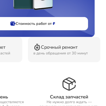
фов
Стоимость работ от
₽
ов
лет
Срочный ремонт
частей
в день обращения от 30 минут
день
Склад запчастей
уществляется
Не нужно долго ждать —