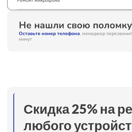
Ремонт микрофона
Ремонт мультиконтроллера
Не нашли свою поломку?
Оставьте номер телефона
, менеджер перезвонит
Замена шлейфа
минут
Комплексная чистка
Ремонт камеры
Замена Wi-Fi
Скидка 25% на р
Замена корпуса
любого устройст
Замена кнопки включения