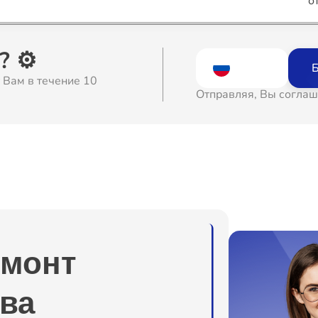
о
о
 ⚙️
Б
 Вам в течение 10
о
Отправляя, Вы соглаш
о
о
о
емонт
о
ва
о