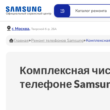
Ремонт Видеокамер
Рем
Каталог ремонта
Официальный сервисный центр
Ремонт Наушников
Рем
г. Москва,
Тверской б-р, 26А
Главная
Ремонт телефонов Samsung
Комплексная
Ремонт VR систем
Рем
Комплексная чис
Ремонт Холодильников
Рем
телефоне Samsun
Ремонт Акустических
Рем
систем