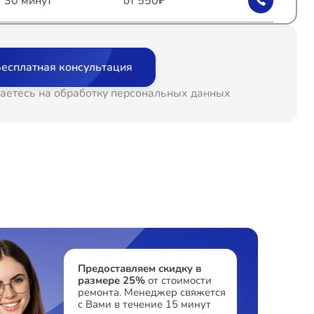
т 30 минут
от 550₽
т 60 минут
от 1000₽
есплатная консультация
т 60 минут
от 600₽
аетесь на обработку персональных данных
т 60 минут
от 900₽
т 30 минут
от 550₽
т 60 минут
от 450₽
т 60 минут
от 1000₽
Предоставляем скидку в
размере 25%
от стоимости
ремонта. Менеджер свяжется
т 60 минут
от 750₽
с Вами в течение 15 минут