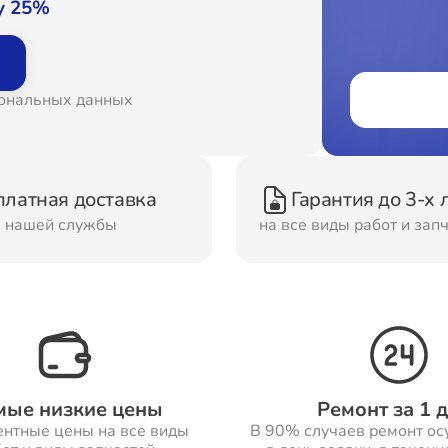
у 25%
онт Вытяжек
Ремонт Духовых шка
сональных данных
онт Морозильных
Ремонт Кондиционер
ер
платная доставка
Гарантия до 3-х 
онт Сушильных
Ремонт Стиральных
м нашей службы
на все виды работ и зап
шин
машин
онт Смарт-часов
Ремонт Атс
мые низкие цены
Ремонт за 1 
ентные цены на все виды
В 90% случаев ремонт ос