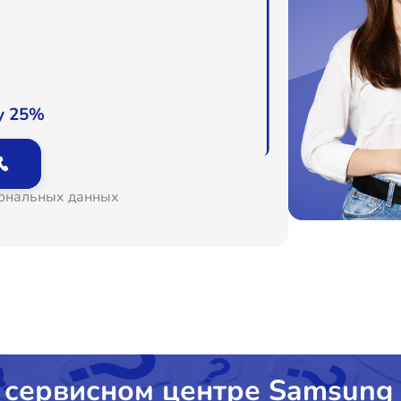
о
о
у 25%
о
сональных данных
о
 сервисном центре Samsung