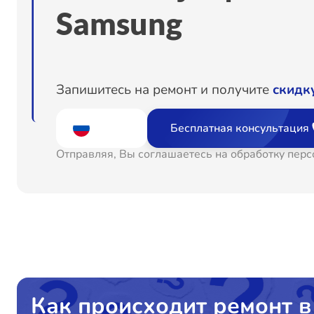
Samsung
Замена камеры
Замена USB порта
Запишитесь на ремонт и получите
скидк
Ремонт цепи питания
Бесплатная консультация
Отправляя, Вы соглашаетесь на обработку пер
Ремонт динамика
Как происходит ремонт в