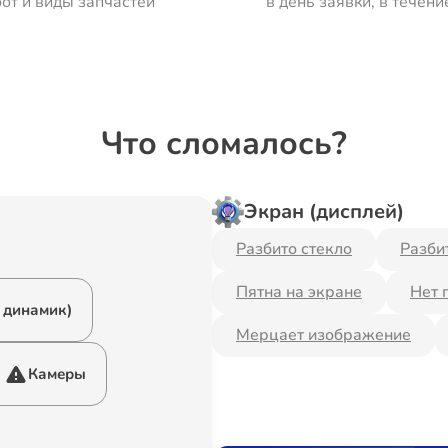
от и виды запчастей
в день заявки, в течени
Что сломалось?
Экран (дисплей)
Разбито стекло
Разби
Пятна на экране
Нет 
 динамик)
Мерцает изображение
Камеры