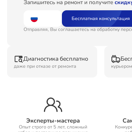
Запишитесь на ремонт и получите
скидк
Ремонт
Рем
Водонагревателей
Бесплатная консультация
Отправляя, Вы соглашаетесь на обработку пер
Ремонт Холодильных
Рем
камер
кам
Диагностика бесплатно
Бес
Рем
даже при отказе от ремонта
курьеро
Ремонт ТВ-приставок
ма
Ремонт Микроволновых
Рем
печей
Эксперты-мастера
Са
Ремонт Сплит-систем
Опыт строго от 5 лет, сложный
Конкур