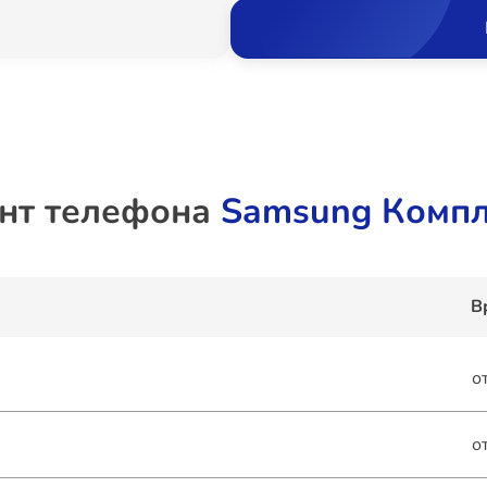
нт телефона
Samsung Компл
В
о
о