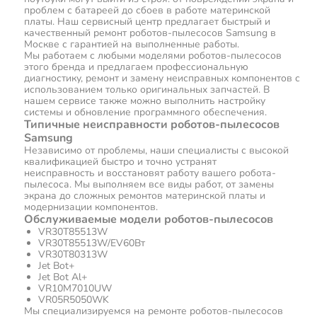
проблем с батареей до сбоев в работе материнской
платы. Наш сервисный центр предлагает быстрый и
качественный ремонт роботов-пылесосов Samsung в
Москве с гарантией на выполненные работы.
Мы работаем с любыми моделями роботов-пылесосов
этого бренда и предлагаем профессиональную
диагностику, ремонт и замену неисправных компонентов с
использованием только оригинальных запчастей. В
нашем сервисе также можно выполнить настройку
системы и обновление программного обеспечения.
Типичные неисправности роботов-пылесосов
Samsung
Независимо от проблемы, наши специалисты с высокой
квалификацией быстро и точно устранят
неисправность и восстановят работу вашего робота-
пылесоса. Мы выполняем все виды работ, от замены
экрана до сложных ремонтов материнской платы и
модернизации компонентов.
Обслуживаемые модели роботов-пылесосов
VR30T85513W
VR30T85513W/EV60Вт
VR30T80313W
Jet Bot+
Jet Bot Al+
VR10M7010UW
VR05R5050WK
Мы специализируемся на ремонте роботов-пылесосов