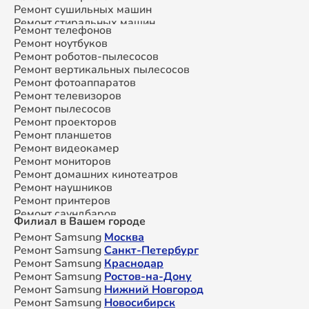
Ремонт сушильных машин
Ремонт стиральных машин
Ремонт телефонов
Ремонт микроволновых печей
Ремонт ноутбуков
Ремонт смарт-часов
Ремонт роботов-пылесосов
Ремонт атс
Ремонт вертикальных пылесосов
Ремонт сплит-систем
Ремонт фотоаппаратов
Ремонт телевизоров
Ремонт пылесосов
Ремонт проекторов
Ремонт планшетов
Ремонт видеокамер
Ремонт мониторов
Ремонт домашних кинотеатров
Ремонт наушников
Ремонт принтеров
Ремонт саундбаров
Филиал в Вашем городе
Ремонт VR систем
Ремонт Samsung
Москва
Ремонт сабвуферов
Ремонт Samsung
Санкт-Петербург
Ремонт посудомоечных машин
Ремонт Samsung
Краснодар
Ремонт Samsung
Ростов-на-Дону
Ремонт Samsung
Нижний Новгород
Ремонт Samsung
Новосибирск