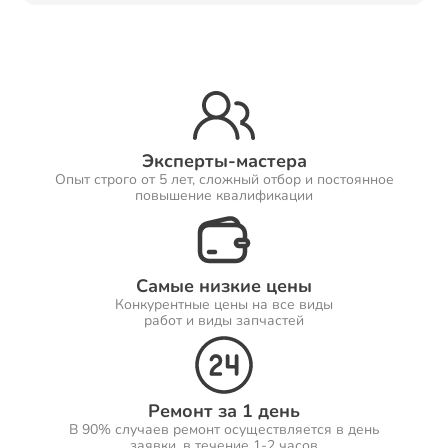
Ремонт Принтеров
Ремонт Саундбаров
Эксперты-мастера
Опыт строго от 5 лет, сложный отбор и постоянное
повышение квалификации
Ремонт VR систем
Самые низкие цены
Конкурентные цены на все виды
работ и виды запчастей
Ремонт Сабвуферов
Ремонт за 1 день
В 90% случаев ремонт осуществляется в день
Ремонт Посудомоечных машин
заявки, в течение 1-2 часов