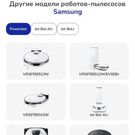
Другие модели роботов-пылесосов
Samsung
Powerbot
Jet Bot AI+
Jet Bot+
VR30T85513W
VR30T85513W/EV60Вт
VR30T80313W
Jet Bot Al+