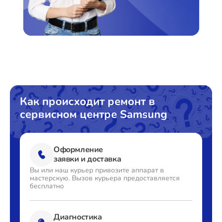
Ремонт Стиральных машин
Ремонт Микроволновых печей
Как происходит ремонт в
сервисном центре Samsung
Ремонт Смарт-часов
Оформление
заявки и доставка
Ремонт Атс
Вы или наш курьер привозите
аппарат в
мастерскую. Вызов
курьера предоставляется
бесплатно
Ремонт Сплит-систем
Диагностика