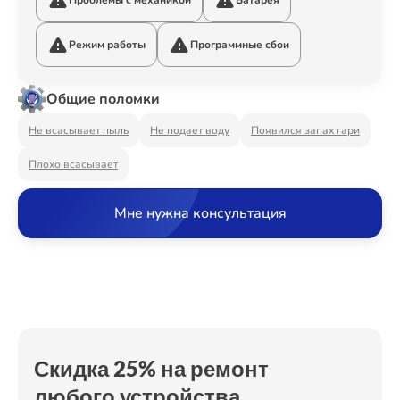
Проблемы с механикой
Батарея
Ремонт Видеостен
Режим работы
Программные сбои
Ремонт Интерактивных панелей
Общие поломки
Не всасывает пыль
Не подает воду
Появился запах гари
Плохо всасывает
Ремонт Водонагревателей
Мне нужна консультация
Ремонт Вытяжек
Ремонт Духовых шкафов
Скидка 25% на ремонт
любого устройства