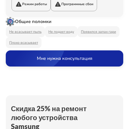
Ремонт Видеостен
Режим работы
Программные сбои
Общие поломки
Ремонт Интерактивных панелей
Не всасывает пыль
Не подает воду
Появился запах гари
Плохо всасывает
Ремонт Водонагревателей
Мне нужна консультация
Ремонт Вытяжек
Скидка 25% на ремонт
Ремонт Духовых шкафов
любого устройства
Samsung