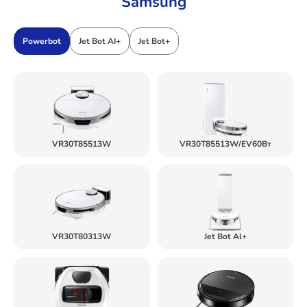
Samsung
Powerbot
Jet Bot AI+
Jet Bot+
VR30T85513W
VR30T85513W/EV60Вт
VR30T80313W
Jet Bot Al+