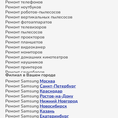
Ремонт телефонов
Ремонт микроволновых печей
Ремонт ноутбуков
Ремонт смарт-часов
Ремонт роботов-пылесосов
Ремонт атс
Ремонт вертикальных пылесосов
Ремонт сплит-систем
Ремонт фотоаппаратов
Ремонт телевизоров
Ремонт пылесосов
Ремонт проекторов
Ремонт планшетов
Ремонт видеокамер
Ремонт мониторов
Ремонт домашних кинотеатров
Ремонт наушников
Ремонт принтеров
Ремонт саундбаров
Филиал в Вашем городе
Ремонт VR систем
Ремонт Samsung
Москва
Ремонт сабвуферов
Ремонт Samsung
Санкт-Петербург
Ремонт посудомоечных машин
Ремонт Samsung
Краснодар
Ремонт Samsung
Ростов-на-Дону
Ремонт Samsung
Нижний Новгород
Ремонт Samsung
Новосибирск
Ремонт Samsung
Казань
Ремонт Samsung
Екатеринбург