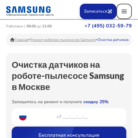
Ремонт Вертикальных пылесосов
Записаться
Официальный сервисный центр
+7 (495) 032-59-79
Работаем с
09:00
до
21:00
Ремонт Фотоаппаратов
Главная
Ремонт роботов-пылесосов Samsung
Очистка датчиков
Очистка датчиков на
Ремонт Телевизоров
роботе-пылесосе Samsung
в Москве
Ремонт Пылесосов
Запишитесь на ремонт и получите
скидку 25%
Ремонт Проекторов
Бесплатная консультация