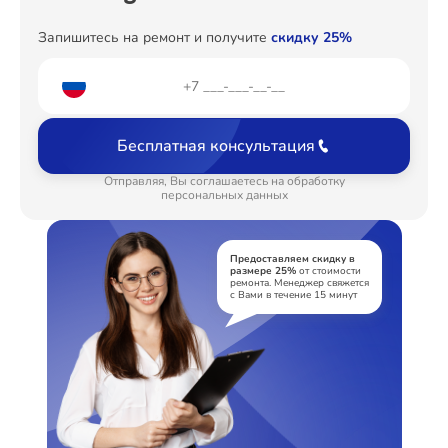
Ремонт Холодильных камер
Запишитесь на ремонт и получите
скидку 25%
Ремонт Морозильных камер
Бесплатная консультация
Отправляя, Вы соглашаетесь на обработку
персональных данных
Ремонт Кондиционеров
Предоставляем скидку в
размере 25%
от стоимости
ремонта. Менеджер свяжется
с Вами в течение 15 минут
Ремонт ТВ-приставок
Ремонт Сушильных машин