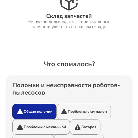
Склад запчастей
Не нужно долго ждать — оригинальные
Ремонт Холодильников
запчасти уже есть на нашем складе
Ремонт Ресиверов
Что сломалось?
Ремонт Варочных панелей
Поломки и неисправности роботов-
пылесосов
Общие поломки
Проблемы с сигналом
Ремонт Акустических систем
Проблемы с механикой
Батарея