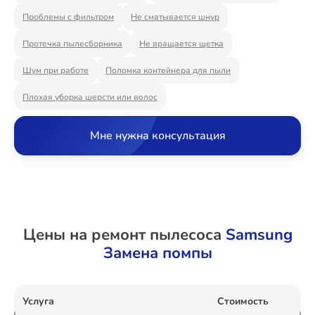
Ремонт Видеостен
Проблемы с фильтром
Не сматывается шнур
Протечка пылесборника
Не вращается щетка
Шум при работе
Поломка контейнера для пыли
Ремонт Интерактивных панелей
Плохая уборка шерсти или волос
Мне нужна консультация
Ремонт Водонагревателей
Ремонт Вытяжек
Цены на ремонт пылесоса
Samsung
Замена помпы
Ремонт Духовых шкафов
Услуга
Стоимость