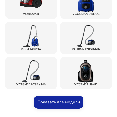
Vcc45t0s3r
VCC4550V36/BOL
VCC4140V3A
VC18M2120SB/MA
VC18M2120SB / MA
VC07M21N9VD
Показать все модели