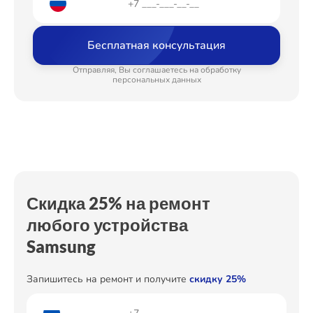
Восстановление щетки
от 1000₽
Ремонт Стиральных машин
Бесплатная консультация
Ремонт выключателя
от 500₽
Отправляя, Вы соглашаетесь на обработку
Ремонт электрической насадки
от 700₽
персональных данных
Замена механизма сматывания
Ремонт Микроволновых печей
от 700₽
электрического шнура
Замена шлангов
от 500₽
Ремонт Смарт-часов
Скидка 25% на ремонт
любого устройства
Ремонт Атс
Samsung
Запишитесь на ремонт и получите
скидку 25%
Ремонт Сплит-систем