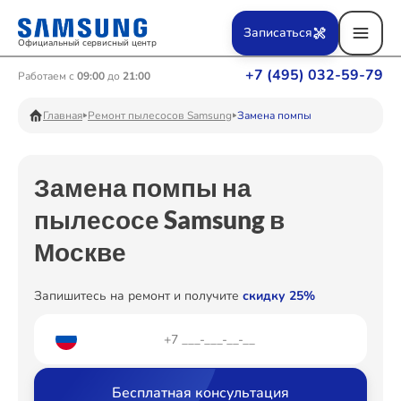
Ремонт Вертикальных пылесосов
Записаться
Официальный сервисный центр
+7 (495) 032-59-79
Работаем с
09:00
до
21:00
Ремонт Фотоаппаратов
Главная
Ремонт пылесосов Samsung
Замена помпы
Замена помпы на
Ремонт Телевизоров
пылесосе Samsung в
Москве
Ремонт Пылесосов
Запишитесь на ремонт и получите
скидку 25%
Ремонт Проекторов
Бесплатная консультация