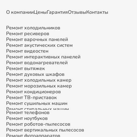
О компании
Цены
Гарантия
Отзывы
Контакты
Ремонт холодильников
Ремонт ресиверов
Ремонт варочных панелей
Ремонт акустических систем
Ремонт видеостен
Ремонт интерактивных панелей
Ремонт водонагревателей
Ремонт вытяжек
Ремонт духовых шкафов
Ремонт холодильных камер
Ремонт морозильных камер
Ремонт кондиционеров
Ремонт ТВ-приставок
Ремонт сушильных машин
Ремонт стиральных машин
Ремонт телефонов
Ремонт микроволновых печей
Ремонт ноутбуков
Ремонт смарт-часов
Ремонт роботов-пылесосов
Ремонт атс
Ремонт вертикальных пылесосов
Ремонт сплит-систем
Ремонт фотоаппаратов