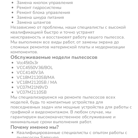
Замена кнопок управления
Ремонт гидросистемы
Ремонт блока управления
Замена шнура питания
Замена шлангов
Независимо от проблемы, наши специалисты с высокой
квалификацией быстро и точно устранят
неисправность и восстановят работу вашего пылесоса.
Мы выполняем все виды работ, от замены экрана до
сложных ремонтов материнской платы и модернизации
компонентов.
Обслуживаемые модели пылесосов
Vcc45t0s3r
VCC4550V36/BOL
VCC4140V3A
VC18M2120SB/MA
VC18M2120SB / MA
VC07M21N9VD
VC07M2110SB
Мы специализируемся на ремонте пылесосов всех
моделей, будь то компактные устройства для
повседневных задач или мощные устройства для работы с
графикой и видеомонтажом. В любом случае, мы
гарантируем высококачественное обслуживание и
минимальные сроки выполнения работ.
Почему именно мы?
Квалифицированные специалисты с опытом работы с
пылесосом Samsung