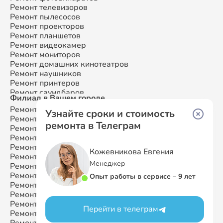
Ремонт телевизоров
Ремонт пылесосов
Ремонт проекторов
Ремонт планшетов
Ремонт видеокамер
Ремонт мониторов
Ремонт домашних кинотеатров
Ремонт наушников
Ремонт принтеров
Ремонт саундбаров
Филиал в Вашем городе
Ремонт VR систем
Ремонт Samsung
Москва
Ремонт сабвуферов
Узнайте сроки и стоимость
Ремонт Samsung
Санкт-Петербург
Ремонт посудомоечных машин
ремонта в Телеграм
Ремонт Samsung
Краснодар
Ремонт Samsung
Ростов-на-Дону
Ремонт Samsung
Нижний Новгород
Кожевникова Евгения
Ремонт Samsung
Новосибирск
Менеджер
Ремонт Samsung
Казань
Ремонт Samsung
Екатеринбург
Опыт работы в сервисе – 9 лет
Ремонт Samsung
Воронеж
Ремонт Samsung
Волгоград
Ремонт Samsung
Самара
Перейти в телеграм
Ремонт Samsung
Пермь
Ремонт Samsung
Красноярск