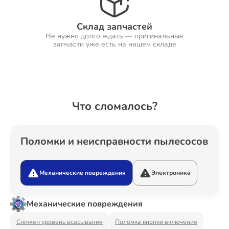
Склад запчастей
Не нужно долго ждать — оригинальные
Ремонт Холодильников
запчасти уже есть на нашем складе
Ремонт Ресиверов
Что сломалось?
Ремонт Варочных панелей
Поломки и неисправности пылесосов
Механические повреждения
Электроника
Ремонт Акустических систем
Механические повреждения
Снижен уровень всасывания
Поломка кнопки включения