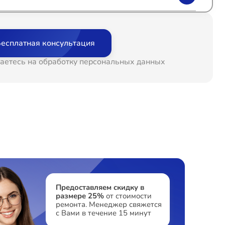
т 60 минут
от 1500₽
есплатная консультация
т 60 минут
от 1000₽
аетесь на обработку персональных данных
т 60 минут
от 500₽
т 60 минут
от 700₽
т 60 минут
от 700₽
т 60 минут
от 500₽
Предоставляем скидку в
размере 25%
от стоимости
ремонта. Менеджер свяжется
с Вами в течение 15 минут