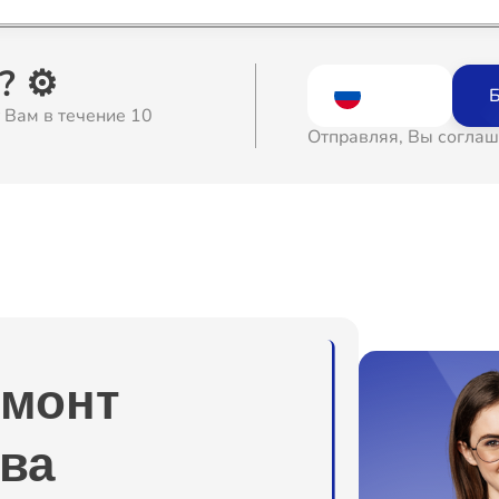
о
 ⚙️
Б
 Вам в течение 10
о
Отправляя, Вы соглаш
о
о
ура
о
емонт
о
ва