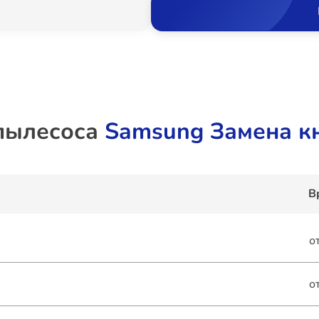
пылесоса
Samsung Замена к
В
о
о