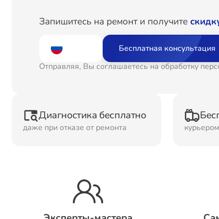
Ремонт
Рем
Запишитесь на ремонт и получите
скидк
Водонагревателей
Бесплатная консультация
Ремонт Холодильных
Рем
Отправляя, Вы соглашаетесь на обработку пер
камер
кам
Рем
Ремонт ТВ-приставок
Диагностика бесплатно
Бес
ма
даже при отказе от ремонта
курьеро
Ремонт Микроволновых
Рем
печей
Ремонт Сплит-систем
Эксперты-мастера
Са