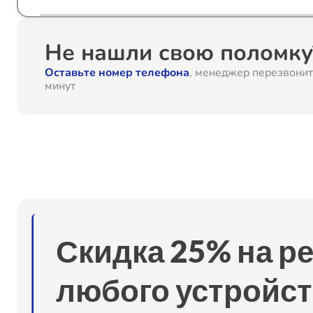
Ремонт электродвигателя
Не нашли свою поломку?
Оставьте номер телефона
, менеджер перезвонит
Восстановление щетки
минут
Ремонт выключателя
Ремонт электрической насадки
Замена механизма сматывания электрического шн
Скидка 25% на р
Замена шлангов
любого устройст