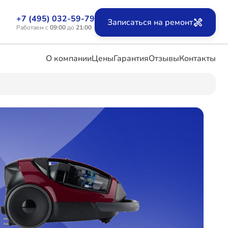
+7 (495) 032-59-79
Записаться на ремонт
Работаем с
09:00
до
21:00
О компании
Цены
Гарантия
Отзывы
Контакты
ых
х