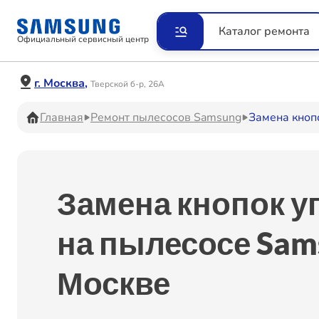
Ремонт Видеокамер
Рем
Каталог ремонта
Официальный сервисный центр
Ремонт Наушников
Рем
г. Москва,
Тверской б-р, 26А
Главная
Ремонт пылесосов Samsung
Замена кноп
Ремонт VR систем
Рем
Замена кнопок у
Ремонт Холодильников
Рем
на пылесосе Sam
Москве
Ремонт Акустических
Рем
систем