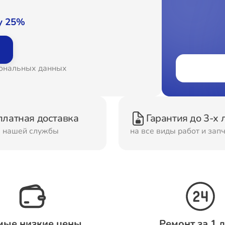
онт Вытяжек
Ремонт Духовых шка
у 25%
онт Морозильных
Ремонт Кондиционер
сональных данных
ер
онт Сушильных
Ремонт Стиральных
платная доставка
Гарантия до 3-х 
шин
машин
м нашей службы
на все виды работ и зап
онт Смарт-часов
Ремонт Атс
мые низкие цены
Ремонт за 1 