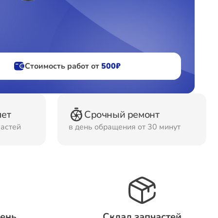
фов
ов
Стоимость работ от
500₽
лет
Срочный ремонт
частей
в день обращения от 30 минут
день
Склад запчастей