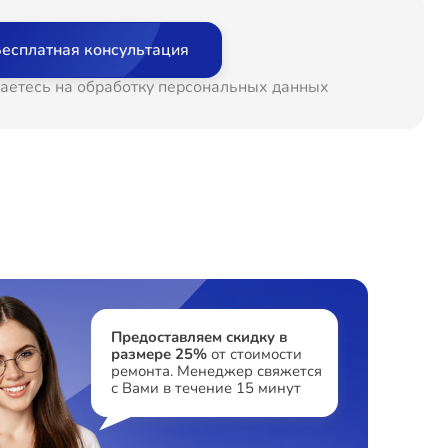
т 60 минут
от 1500₽
есплатная консультация
т 60 минут
от 1000₽
аетесь на обработку персональных данных
т 60 минут
от 500₽
т 60 минут
от 700₽
т 60 минут
от 700₽
т 60 минут
от 500₽
Предоставляем скидку в
размере 25%
от стоимости
ремонта. Менеджер свяжется
с Вами в течение 15 минут