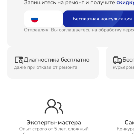
Запишитесь на ремонт и получите
скидк
Ремонт
Рем
Водонагревателей
Бесплатная консультация
Отправляя, Вы соглашаетесь на обработку пер
Ремонт Холодильных
Рем
камер
кам
Диагностика бесплатно
Бес
Рем
даже при отказе от ремонта
курьеро
Ремонт ТВ-приставок
ма
Ремонт Микроволновых
Рем
печей
Эксперты-мастера
Са
Ремонт Сплит-систем
Опыт строго от 5 лет, сложный
Конкур