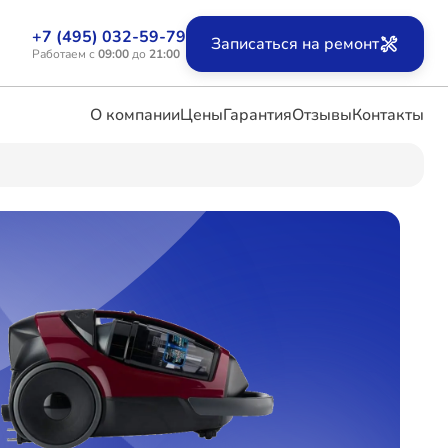
+7 (495) 032-59-79
Записаться на ремонт
Работаем с
09:00
до
21:00
О компании
Цены
Гарантия
Отзывы
Контакты
ых
х