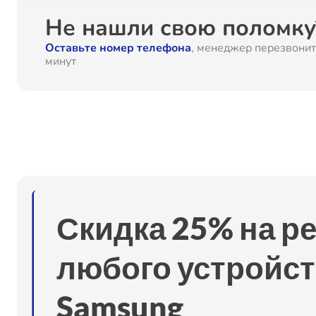
Ремонт электродвигателя
Не нашли свою поломку?
Оставьте номер телефона
, менеджер перезвонит
Восстановление щетки
минут
Ремонт выключателя
Ремонт электрической насадки
Замена механизма сматывания электрического шн
Скидка 25% на р
Замена шлангов
любого устройст
Samsung