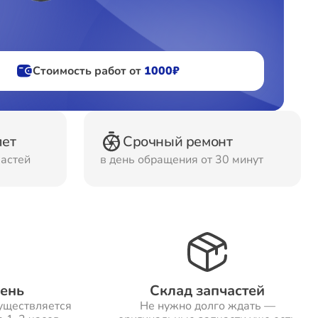
фов
Стоимость работ от
1000₽
ов
лет
Срочный ремонт
частей
в день обращения от 30 минут
день
Склад запчастей
уществляется
Не нужно долго ждать —