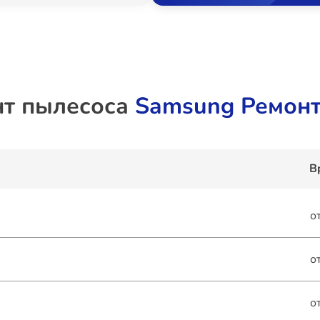
нт пылесоса
Samsung Ремонт
В
о
о
о