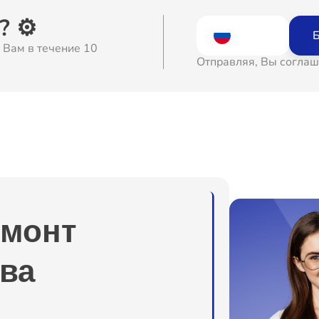
о
 ⚙️
Б
 Вам в течение 10
о
Отправляя, Вы соглаш
о
о
ура
о
емонт
о
ва