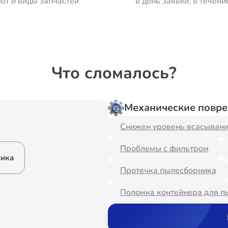
от и виды запчастей
в день заявки, в течени
Что сломалось?
Механические повр
Снижен уровень всасыван
Проблемы с фильтром
ника
Протечка пылесборника
Поломка контейнера для п