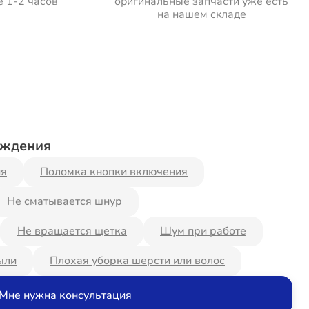
е 1-2 часов
оригинальные запчасти уже есть
на нашем складе
еждения
ия
Поломка кнопки включения
Не сматывается шнур
Не вращается щетка
Шум при работе
ыли
Плохая уборка шерсти или волос
Мне нужна консультация