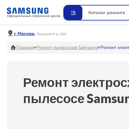
Ремонт Видеокамер
Рем
Каталог ремонта
Официальный сервисный центр
Ремонт Наушников
Рем
г. Москва,
Тверской б-р, 26А
Главная
Ремонт пылесосов Samsung
Ремонт элек
Ремонт VR систем
Рем
Ремонт электрос
Ремонт Холодильников
Рем
пылесосе Samsun
Ремонт Акустических
Рем
систем