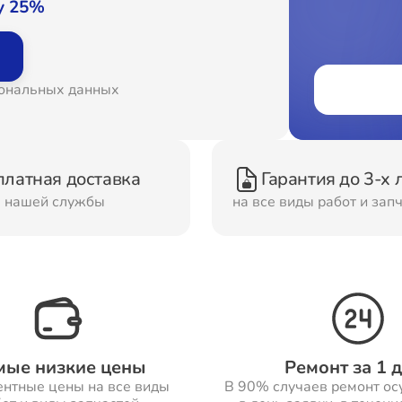
у 25%
онт Вытяжек
Ремонт Духовых шка
сональных данных
онт Морозильных
Ремонт Кондиционер
ер
платная доставка
Гарантия до 3-х 
онт Сушильных
Ремонт Стиральных
м нашей службы
на все виды работ и зап
шин
машин
онт Смарт-часов
Ремонт Атс
мые низкие цены
Ремонт за 1 
ентные цены на все виды
В 90% случаев ремонт ос