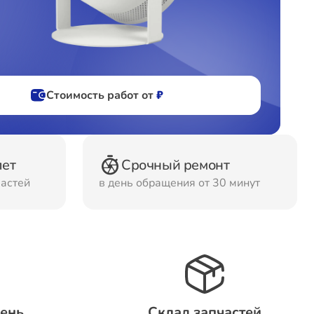
фов
ов
Стоимость работ от
₽
лет
Срочный ремонт
частей
в день обращения от 30 минут
день
Склад запчастей