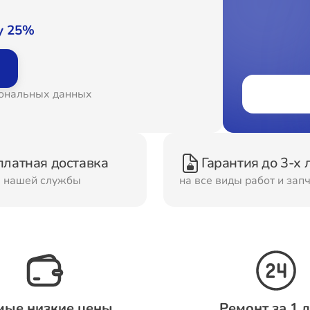
онт Вытяжек
Ремонт Духовых шка
у 25%
онт Морозильных
Ремонт Кондиционер
сональных данных
ер
онт Сушильных
Ремонт Стиральных
платная доставка
Гарантия до 3-х 
шин
машин
м нашей службы
на все виды работ и зап
онт Смарт-часов
Ремонт Атс
мые низкие цены
Ремонт за 1 