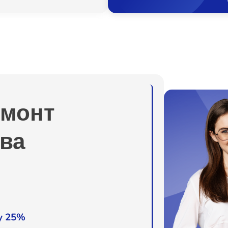
емонт
ва
у 25%