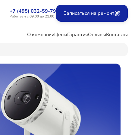
+7 (495) 032-59-79
Записаться на ремонт
Работаем с
09:00
до
21:00
О компании
Цены
Гарантия
Отзывы
Контакты
ых
х