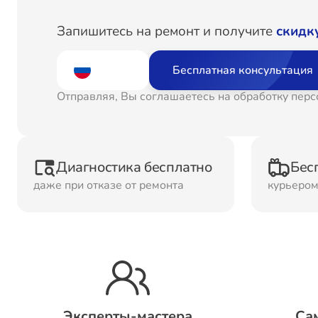
Ремонт
Рем
Запишитесь на ремонт и получите
скидк
Водонагревателей
Бесплатная консультация
Ремонт Холодильных
Рем
Отправляя, Вы соглашаетесь на обработку пер
камер
кам
Рем
Ремонт ТВ-приставок
Диагностика бесплатно
Бес
ма
даже при отказе от ремонта
курьеро
Ремонт Микроволновых
Рем
печей
Ремонт Сплит-систем
Эксперты-мастера
Са