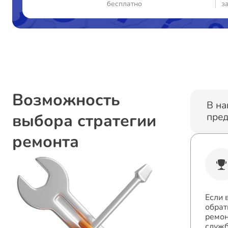
бесплатно
з
Возможность
В на
выбора стратегии
пред
ремонта
Если 
обрат
ремон
служб