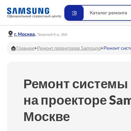
Ремонт Видеокамер
Рем
Каталог ремонта
Официальный сервисный центр
Ремонт Наушников
Рем
г. Москва,
Тверской б-р, 26А
Главная
Ремонт проекторов Samsung
Ремонт сис
Ремонт VR систем
Рем
Ремонт системы
Ремонт Холодильников
Рем
на проекторе Sa
Москве
Ремонт Акустических
Рем
систем