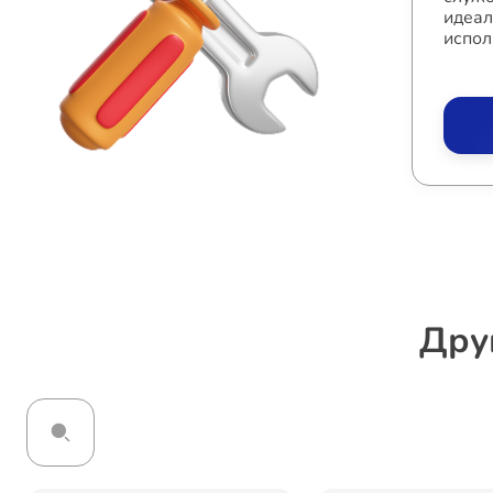
идеал
испол
Дру