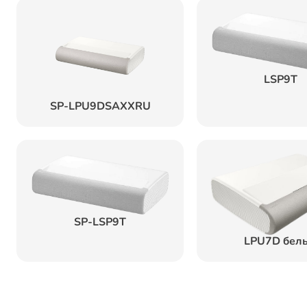
LSP9T
SP-LPU9DSAXXRU
SP-LSP9T
LPU7D бел