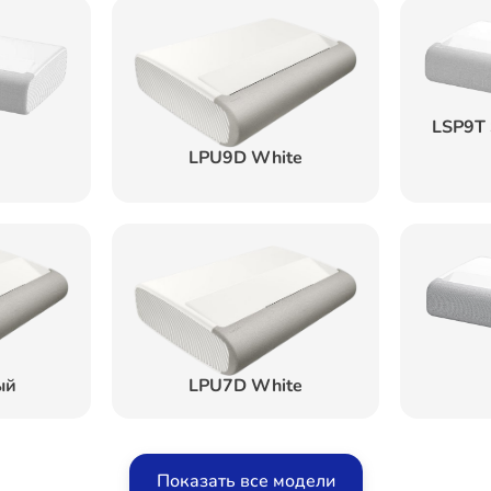
LSP9T
LPU9D White
ый
LPU7D White
Показать все модели