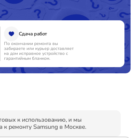
т 60 минут
от 1250₽
Сдача работ
т 60 минут
от 1600₽
По окончании ремонта вы
забираете или курьер доставляет
т 60 минут
от 1590₽
на дом исправное устройство с
гарантийным бланком.
т 60 минут
от 1750₽
т 60 минут
от 2000₽
т 60 минут
от 1550₽
отовых к использованию, и мы
 к ремонту Samsung в Москве.
т 60 минут
от 1900₽