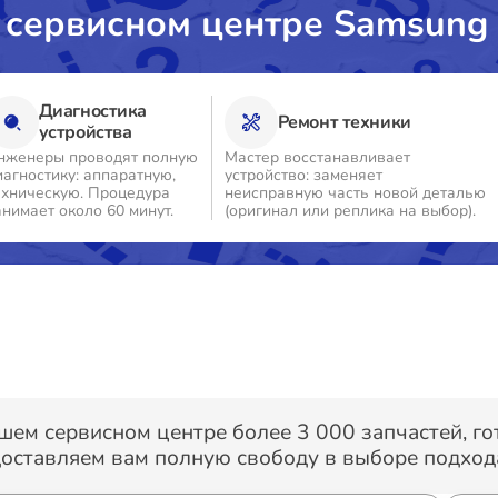
 сервисном центре Samsung
о
Диагностика
Ремонт техники
о
устройства
нженеры проводят полную
Мастер восстанавливает
иагностику: аппаратную,
устройство: заменяет
о
ехническую. Процедура
неисправную часть новой деталью
анимает около 60 минут.
(оригинал или реплика на выбор).
о
о
о
шем сервисном центре более 3 000 запчастей, г
оставляем вам полную свободу в выборе подхода
о