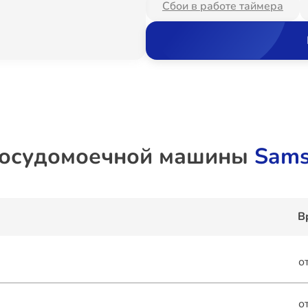
Сбои в работе таймера
посудомоечной машины
Sams
В
о
о