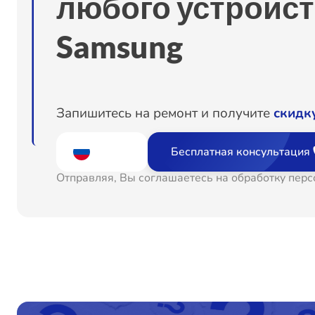
любого устройст
Ремонт теплообменника
Samsung
Ремонт циркуляционного насоса
Чистка заливного фильтра-сеточки
Запишитесь на ремонт и получите
скидк
Замена платы сенсорного управления
Бесплатная консультация
Отправляя, Вы соглашаетесь на обработку пер
Замена разбрызгивателя
Корпусный ремонт (замена резинок, креплений, кн
Замена водоприёмника
Замена шнура питания