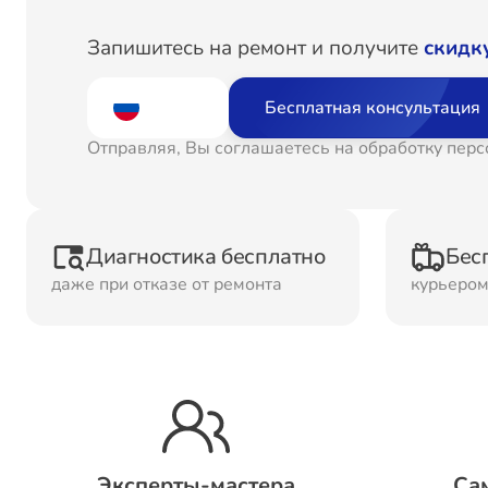
Ремонт
Рем
Запишитесь на ремонт и получите
скидк
Водонагревателей
Бесплатная консультация
Ремонт Холодильных
Рем
Отправляя, Вы соглашаетесь на обработку пер
камер
кам
Рем
Ремонт ТВ-приставок
Диагностика бесплатно
Бес
ма
даже при отказе от ремонта
курьеро
Ремонт Микроволновых
Рем
печей
Ремонт Сплит-систем
Эксперты-мастера
Са