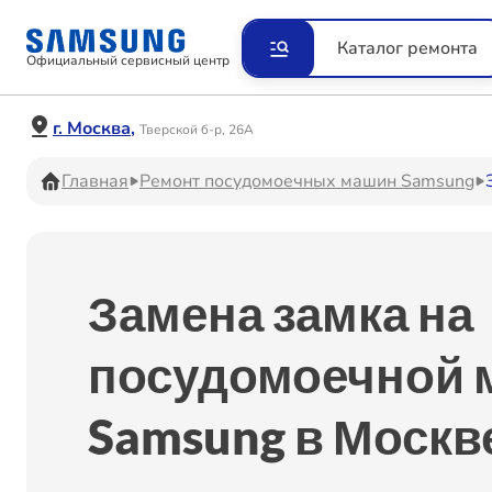
Ремонт Видеокамер
Рем
Каталог ремонта
Официальный сервисный центр
Ремонт Наушников
Рем
г. Москва,
Тверской б-р, 26А
Главная
Ремонт посудомоечных машин Samsung
Ремонт VR систем
Рем
Замена замка на
Ремонт Холодильников
Рем
посудомоечной 
Samsung в Москв
Ремонт Акустических
Рем
систем