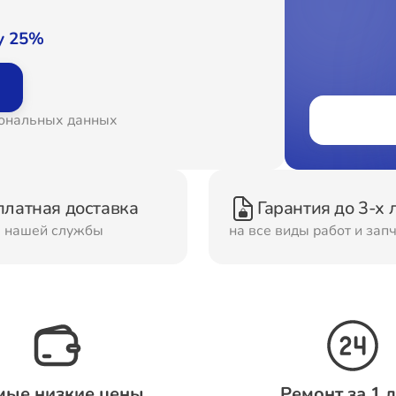
онт Вытяжек
Ремонт Духовых шка
у 25%
онт Морозильных
Ремонт Кондиционер
сональных данных
ер
онт Сушильных
Ремонт Стиральных
платная доставка
Гарантия до 3-х 
шин
машин
м нашей службы
на все виды работ и зап
онт Смарт-часов
Ремонт Атс
мые низкие цены
Ремонт за 1 