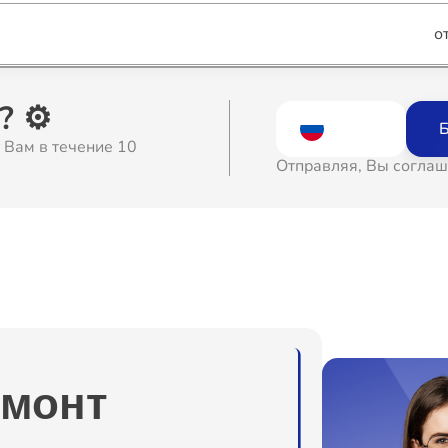
о
о
 ⚙️
Б
 Вам в течение 10
о
Отправляя, Вы соглаш
о
о
о
емонт
о