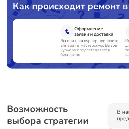
Как происходит ремонт в
Ремонт электропроводки
Оформление
Замена замка
заявки и доставка
Вы или наш курьер привозите
И
аппарат в мастерскую. Вызов
д
Ремонт/замена датчика температуры
курьера предоставляется
т
бесплатно
з
Замена ТЭН
Замена блока управления
Замена панели управления
Возможность
В на
выбора стратегии
пред
Замена датчика мутности