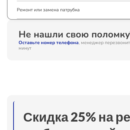
Ремонт или замена патрубка
Замена расходомера
Не нашли свою поломку?
Оставьте номер телефона
, менеджер перезвонит
Ремонт или замена петли двери
минут
Ремонт или замена пружины дверцы
Ремонт или замена системы защиты от протечек
Ремонт механизма замка
Скидка 25% на р
Ремонт стакана моечного бака