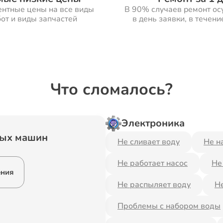
ентные цены на все виды
В 90% случаев ремонт ос
от и виды запчастей
в день заявки, в течени
Что сломалось?
Электроника
ных машин
Не сливает воду
Не н
Не работает насос
Не
ения
Не распыляет воду
Не
Проблемы с набором воды