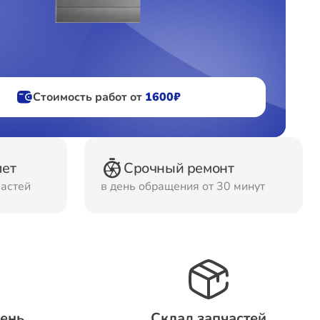
фов
ов
Стоимость работ от
1600₽
лет
Срочный ремонт
частей
в день обращения от 30 минут
день
Склад запчастей