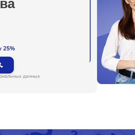
ва
о
о
о
у 25%
о
сональных данных
о
опок)
о
о
о