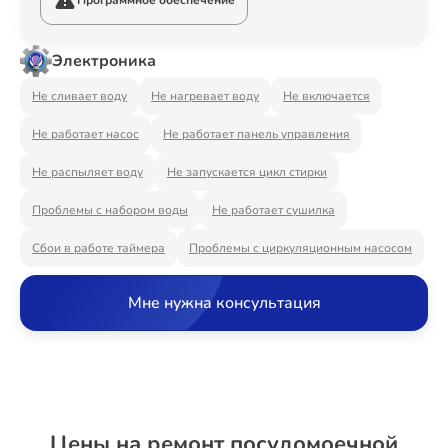
Программное обеспечение
Ремонт Видеостен
Электроника
Не сливает воду
Не нагревает воду
Не включается
Ремонт Интерактивных панелей
Не работает насос
Не работает панель управления
Не распыляет воду
Не запускается цикл стирки
Ремонт Водонагревателей
Проблемы с набором воды
Не работает сушилка
Сбои в работе таймера
Проблемы с циркуляционным насосом
Ремонт Вытяжек
Мне нужна консультация
Ремонт Духовых шкафов
Цены на ремонт посудомоечной