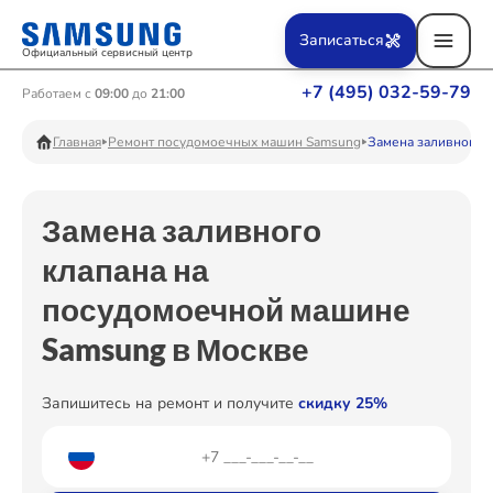
Ремонт Вертикальных пылесосов
Записаться
Официальный сервисный центр
+7 (495) 032-59-79
Работаем с
09:00
до
21:00
Ремонт Фотоаппаратов
Главная
Ремонт посудомоечных машин Samsung
Замена заливного к
Замена заливного
Ремонт Телевизоров
клапана на
посудомоечной машине
Ремонт Пылесосов
Samsung в Москве
Запишитесь на ремонт и получите
скидку 25%
Ремонт Проекторов