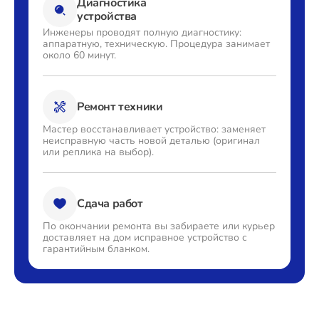
Диагностика
устройства
Чистка разбрызгивателя
от 850₽
Инженеры проводят полную
диагностику:
аппаратную,
техническую. Процедура
занимает
около 60 минут.
Ремонт техники
Мастер восстанавливает
устройство: заменяет
неисправную часть новой деталью
(оригинал
или реплика на выбор).
Сдача работ
По окончании ремонта вы
забираете или курьер
доставляет
на дом исправное устройство с
гарантийным бланком.