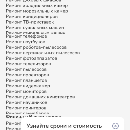
Ремонт холодильных камер
Ремонт морозильных камер
Ремонт кондиционеров
Ремонт ТВ-приставок
Ремонт сушильных машин
Ремонт стиральных машин
Ремонт телефонов
Ремонт микроволновых печей
Ремонт ноутбуков
Ремонт смарт-часов
Ремонт роботов-пылесосов
Ремонт атс
Ремонт вертикальных пылесосов
Ремонт сплит-систем
Ремонт фотоаппаратов
Ремонт телевизоров
Ремонт пылесосов
Ремонт проекторов
Ремонт планшетов
Ремонт видеокамер
Ремонт мониторов
Ремонт домашних кинотеатров
Ремонт наушников
Ремонт принтеров
Ремонт саундбаров
Филиал в Вашем городе
Ремонт VR систем
Ремонт Samsung
Москва
Ремонт сабвуферов
Узнайте сроки и стоимость
Ремонт Samsung
Санкт-Петербург
Ремонт посудомоечных машин