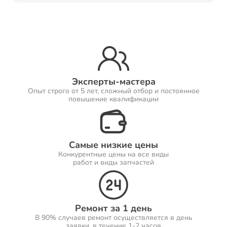
Ремонт Принтеров
Ремонт Саундбаров
Эксперты-мастера
Опыт строго от 5 лет, сложный отбор и постоянное
повышение квалификации
Ремонт VR систем
Самые низкие цены
Конкурентные цены на все виды
работ и виды запчастей
Ремонт Сабвуферов
Ремонт за 1 день
В 90% случаев ремонт осуществляется в день
Ремонт Посудомоечных машин
заявки, в течение 1-2 часов