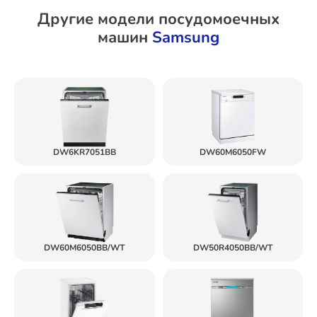
Другие модели посудомоечных
машин
Samsung
DW6KR7051BB
DW60M6050FW
DW60M6050BB/WT
DW50R4050BB/WT