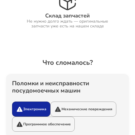
Склад запчастей
Не нужно долго ждать — оригинальные
Ремонт Холодильников
запчасти уже есть на нашем складе
Ремонт Ресиверов
Что сломалось?
Ремонт Варочных панелей
Поломки и неисправности
посудомоечных машин
Электроника
Механические повреждения
Ремонт Акустических систем
Программное обеспечение