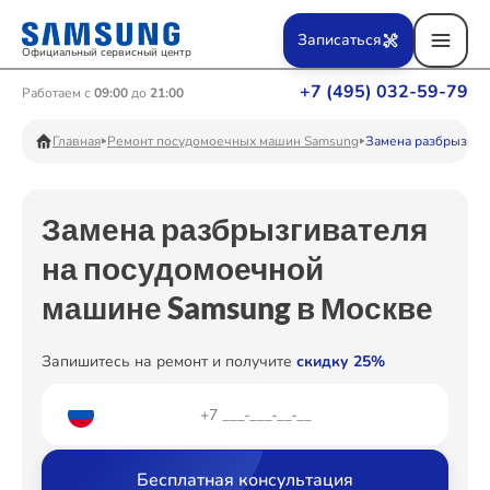
Ремонт Вертикальных пылесосов
Записаться
Официальный сервисный центр
+7 (495) 032-59-79
Работаем с
09:00
до
21:00
Ремонт Фотоаппаратов
Главная
Ремонт посудомоечных машин Samsung
Замена разбрызгив
Замена разбрызгивателя
Ремонт Телевизоров
на посудомоечной
машине Samsung в Москве
Ремонт Пылесосов
Запишитесь на ремонт и получите
скидку 25%
Ремонт Проекторов
Бесплатная консультация