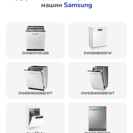
машин
Samsung
DW6KR7051BB
DW60M6050FW
DW60M6050BB/WT
DW50R4050BB/WT