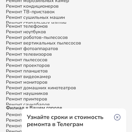
Ремонт морозильных камер
Ремонт кондиционеров
Ремонт ТВ-приставок
Ремонт сушильных машин
Ремонт стиральных машин
Ремонт телефонов
Ремонт микроволновых печей
Ремонт ноутбуков
Ремонт смарт-часов
Ремонт роботов-пылесосов
Ремонт атс
Ремонт вертикальных пылесосов
Ремонт сплит-систем
Ремонт фотоаппаратов
Ремонт телевизоров
Ремонт пылесосов
Ремонт проекторов
Ремонт планшетов
Ремонт видеокамер
Ремонт мониторов
Ремонт домашних кинотеатров
Ремонт наушников
Ремонт принтеров
Ремонт саундбаров
Филиал в Вашем городе
Ремонт VR систем
Ремонт Samsung
Москва
Ремонт сабвуферов
Узнайте сроки и стоимость
Ремонт Samsung
Санкт-Петербург
Ремонт посудомоечных машин
ремонта в Телеграм
Ремонт Samsung
Краснодар
Ремонт Samsung
Ростов-на-Дону