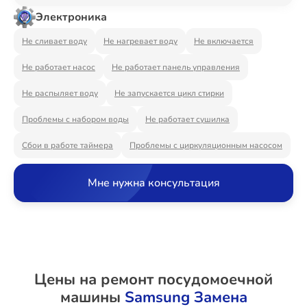
Ремонт Видеостен
Электроника
Не сливает воду
Не нагревает воду
Не включается
Не работает насос
Не работает панель управления
Ремонт Интерактивных панелей
Не распыляет воду
Не запускается цикл стирки
Проблемы с набором воды
Не работает сушилка
Ремонт Водонагревателей
Сбои в работе таймера
Проблемы с циркуляционным насосом
Мне нужна консультация
Ремонт Вытяжек
Ремонт Духовых шкафов
Цены на ремонт посудомоечной
машины
Samsung Замена