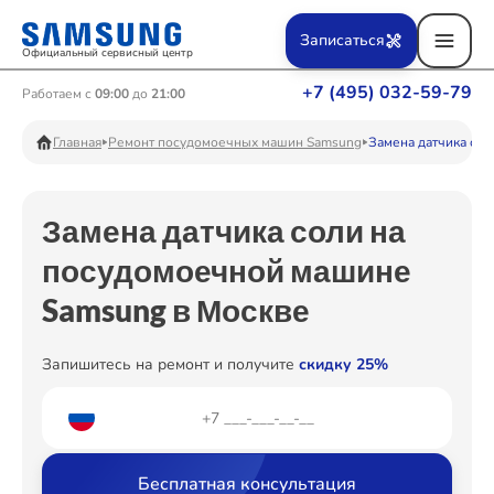
Ремонт Вертикальных пылесосов
Записаться
Официальный сервисный центр
+7 (495) 032-59-79
Работаем с
09:00
до
21:00
Ремонт Фотоаппаратов
Главная
Ремонт посудомоечных машин Samsung
Замена датчика сол
Замена датчика соли на
Ремонт Телевизоров
посудомоечной машине
Samsung в Москве
Ремонт Пылесосов
Запишитесь на ремонт и получите
скидку 25%
Ремонт Проекторов
Бесплатная консультация