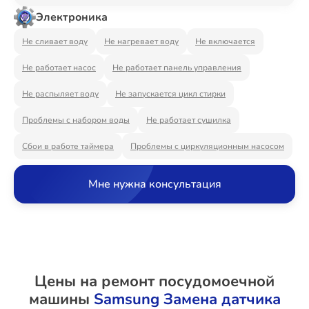
Ремонт Видеостен
Электроника
Не сливает воду
Не нагревает воду
Не включается
Не работает насос
Не работает панель управления
Ремонт Интерактивных панелей
Не распыляет воду
Не запускается цикл стирки
Проблемы с набором воды
Не работает сушилка
Ремонт Водонагревателей
Сбои в работе таймера
Проблемы с циркуляционным насосом
Мне нужна консультация
Ремонт Вытяжек
Ремонт Духовых шкафов
Цены на ремонт посудомоечной
машины
Samsung Замена датчика