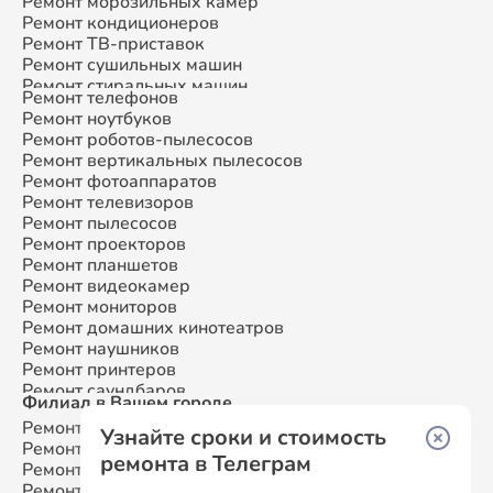
Ремонт морозильных камер
Ремонт кондиционеров
Ремонт ТВ-приставок
Ремонт сушильных машин
Ремонт стиральных машин
Ремонт телефонов
Ремонт микроволновых печей
Ремонт ноутбуков
Ремонт смарт-часов
Ремонт роботов-пылесосов
Ремонт атс
Ремонт вертикальных пылесосов
Ремонт сплит-систем
Ремонт фотоаппаратов
Ремонт телевизоров
Ремонт пылесосов
Ремонт проекторов
Ремонт планшетов
Ремонт видеокамер
Ремонт мониторов
Ремонт домашних кинотеатров
Ремонт наушников
Ремонт принтеров
Ремонт саундбаров
Филиал в Вашем городе
Ремонт VR систем
Ремонт Samsung
Москва
Ремонт сабвуферов
Узнайте сроки и стоимость
Ремонт Samsung
Санкт-Петербург
Ремонт посудомоечных машин
ремонта в Телеграм
Ремонт Samsung
Краснодар
Ремонт Samsung
Ростов-на-Дону