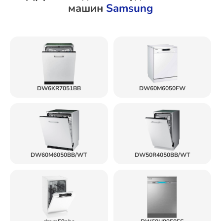
машин
Samsung
DW6KR7051BB
DW60M6050FW
DW60M6050BB/WT
DW50R4050BB/WT