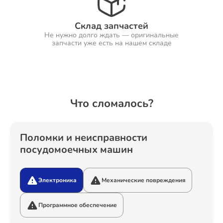
Склад запчастей
Не нужно долго ждать — оригинальные
Ремонт Холодильников
запчасти уже есть на нашем складе
Ремонт Ресиверов
Что сломалось?
Ремонт Варочных панелей
Поломки и неисправности
посудомоечных машин
Электроника
Механические повреждения
Ремонт Акустических систем
Программное обеспечение