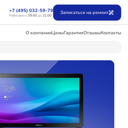
+7 (495) 032-59-79
Записаться на ремонт
Работаем с
09:00
до
21:00
О компании
Цены
Гарантия
Отзывы
Контакты
ых
х