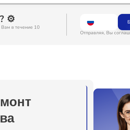
о
 ⚙️
Б
 Вам в течение 10
о
Отправляя, Вы соглаш
о
о
о
емонт
о
ва