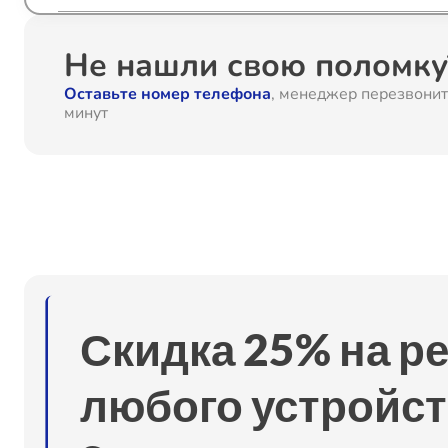
Ремонт камеры
Не нашли свою поломку?
Оставьте номер телефона
, менеджер перезвонит
Замена разъема питания
минут
Замена шлейфа
Ремонт микрофона
Ремонт GPS-модуля
Скидка 25% на р
Ремонт кнопки
любого устройст