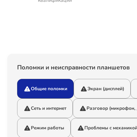
квалификации
Поломки и неисправности планшетов
Общие поломки
Экран (дисплей)
Сеть и интернет
Разговор (микрофон,
Режим работы
Проблемы с механико