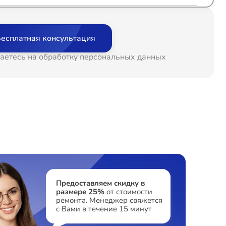
т 60 минут
от 600₽
есплатная консультация
т 60 минут
от 700₽
аетесь на обработку персональных данных
т 60 минут
от 700₽
т 60 минут
от 500₽
т 60 минут
от 650₽
т 60 минут
от 750₽
Предоставляем скидку в
размере 25%
от стоимости
ремонта. Менеджер свяжется
с Вами в течение 15 минут