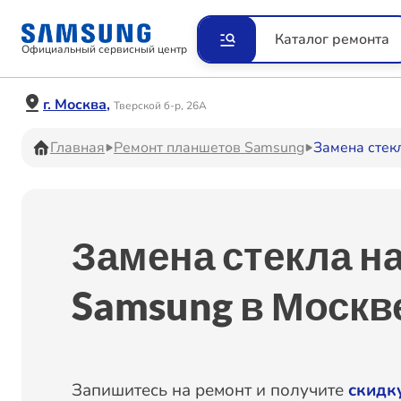
Ремонт Видеокамер
Рем
Каталог ремонта
Официальный сервисный центр
Ремонт Наушников
Рем
г. Москва,
Тверской б-р, 26А
Главная
Ремонт планшетов Samsung
Замена стек
Ремонт VR систем
Рем
Замена стекла н
Ремонт Холодильников
Рем
Samsung в Москв
Ремонт Акустических
Рем
систем
Запишитесь на ремонт и получите
скидк