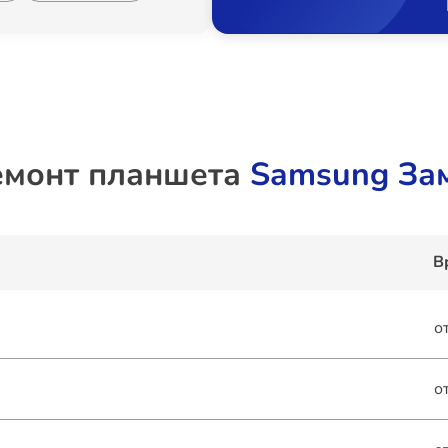
емонт планшета
Samsung Зам
В
о
о