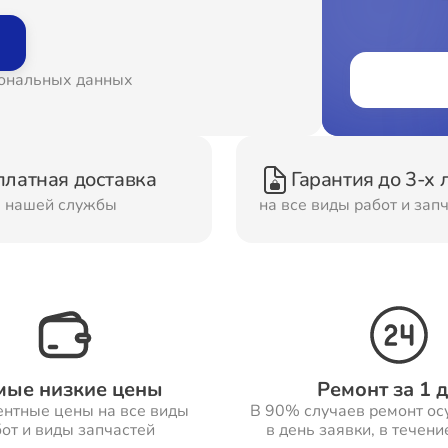
онт Вытяжек
Ремонт Духовых шка
сональных данных
онт Морозильных
Ремонт Кондиционер
ер
платная доставка
Гарантия до 3-х 
м нашей службы
на все виды работ и зап
онт Сушильных
Ремонт Стиральных
шин
машин
онт Смарт-часов
Ремонт Атс
мые низкие цены
Ремонт за 1 
ентные цены на все виды
В 90% случаев ремонт ос
от и виды запчастей
в день заявки, в течени