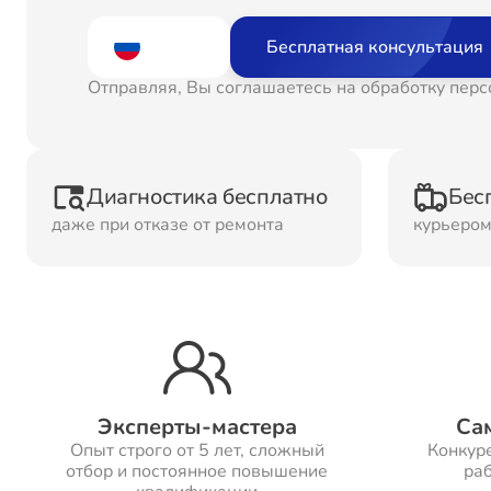
Ремонт
Рем
Бесплатная консультация
Водонагревателей
Отправляя, Вы соглашаетесь на обработку пер
Ремонт Холодильных
Рем
камер
кам
Диагностика бесплатно
Бес
даже при отказе от ремонта
курьеро
Рем
Ремонт ТВ-приставок
ма
Ремонт Микроволновых
Рем
печей
Эксперты-мастера
Са
Опыт строго от 5 лет, сложный
Конкур
Ремонт Сплит-систем
отбор и постоянное повышение
раб