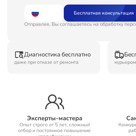
Ремонт
Рем
Бесплатная консультация
Водонагревателей
Отправляя, Вы соглашаетесь на обработку пер
Ремонт Холодильных
Рем
камер
кам
Диагностика бесплатно
Бес
даже при отказе от ремонта
курьеро
Рем
Ремонт ТВ-приставок
ма
Ремонт Микроволновых
Рем
печей
Эксперты-мастера
Са
Опыт строго от 5 лет, сложный
Конкур
Ремонт Сплит-систем
отбор и постоянное повышение
раб