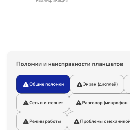
квалификации
Поломки и неисправности планшетов
Общие поломки
Экран (дисплей)
Сеть и интернет
Разговор (микрофон,
Режим работы
Проблемы с механико