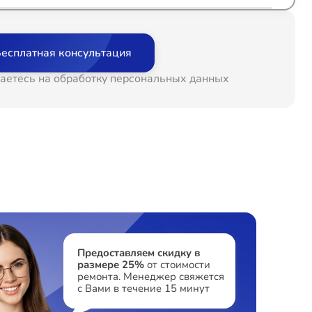
т 60 минут
от 600₽
есплатная консультация
т 60 минут
от 700₽
аетесь на обработку персональных данных
т 60 минут
от 700₽
т 60 минут
от 500₽
т 60 минут
от 650₽
т 60 минут
от 750₽
Предоставляем скидку в
размере 25%
от стоимости
ремонта. Менеджер свяжется
с Вами в течение 15 минут