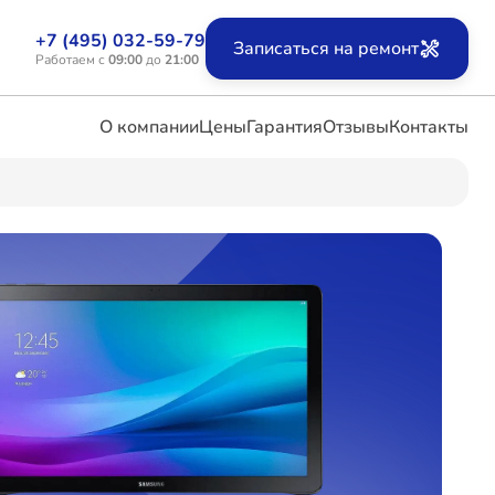
+7 (495) 032-59-79
Записаться на ремонт
Работаем с
09:00
до
21:00
О компании
Цены
Гарантия
Отзывы
Контакты
ых
х