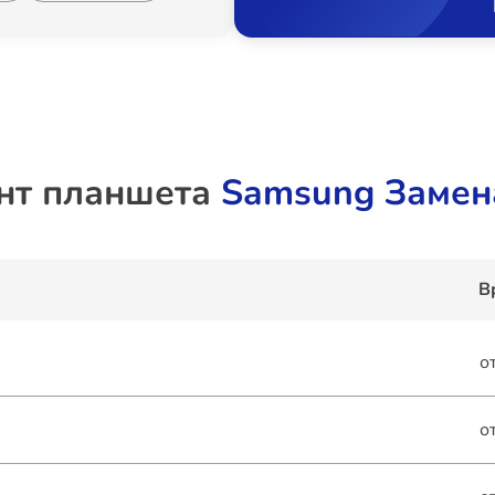
нт планшета
Samsung Замен
В
о
о