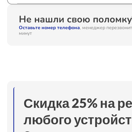
Ремонт камеры
Не нашли свою поломку?
Оставьте номер телефона
, менеджер перезвонит
Замена разъема питания
минут
Замена шлейфа
Ремонт микрофона
Ремонт GPS-модуля
Скидка 25% на р
Ремонт кнопки
любого устройст