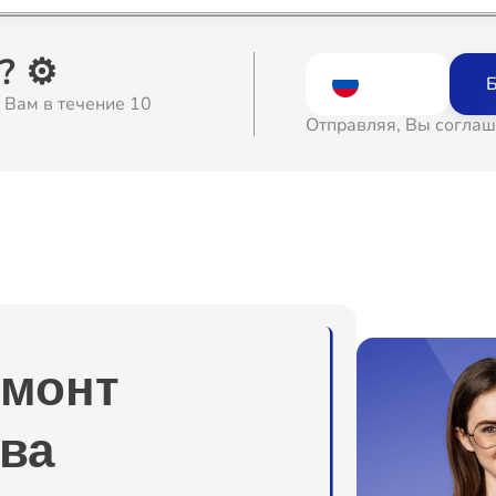
о
 ⚙️
Б
 Вам в течение 10
о
Отправляя, Вы соглаш
о
о
о
емонт
о
ва