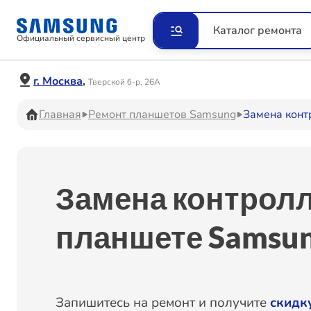
Ремонт Видеокамер
Рем
Каталог ремонта
Официальный сервисный центр
Ремонт Наушников
Рем
г. Москва,
Тверской б-р, 26А
Главная
Ремонт планшетов Samsung
Замена конт
Ремонт VR систем
Рем
Замена контролл
Ремонт Холодильников
Рем
планшете Samsun
Ремонт Акустических
Рем
систем
Запишитесь на ремонт и получите
скидк