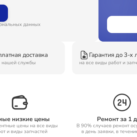
онт Вытяжек
Ремонт Духовых шка
сональных данных
онт Морозильных
Ремонт Кондиционер
ер
платная доставка
Гарантия до 3-х 
м нашей службы
на все виды работ и зап
онт Сушильных
Ремонт Стиральных
шин
машин
онт Смарт-часов
Ремонт Атс
мые низкие цены
Ремонт за 1 
ентные цены на все виды
В 90% случаев ремонт ос
от и виды запчастей
в день заявки, в течени