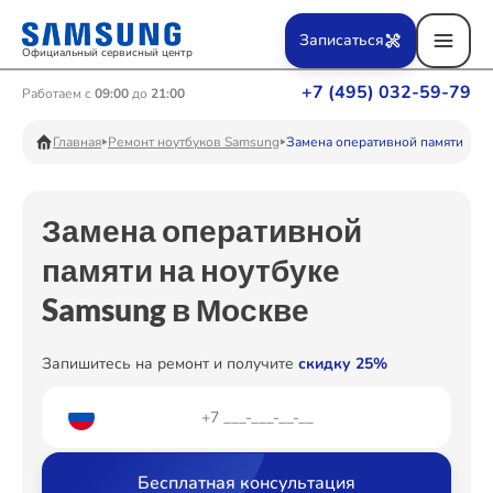
Ремонт Вертикальных пылесосов
Записаться
Официальный сервисный центр
+7 (495) 032-59-79
Работаем с
09:00
до
21:00
Ремонт Фотоаппаратов
Главная
Ремонт ноутбуков Samsung
Замена оперативной памяти
Замена оперативной
Ремонт Телевизоров
памяти на ноутбуке
Samsung в Москве
Ремонт Пылесосов
Запишитесь на ремонт и получите
скидку 25%
Ремонт Проекторов
Бесплатная консультация