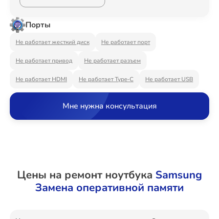
Ремонт Видеостен
Порты
Не работает жесткий диск
Не работает порт
Ремонт Интерактивных панелей
Не работает привод
Не работает разъем
Не работает HDMI
Не работает Type-C
Не работает USB
Ремонт Водонагревателей
Мне нужна консультация
Ремонт Вытяжек
Цены на ремонт ноутбука
Samsung
Замена оперативной памяти
Ремонт Духовых шкафов