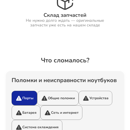
Склад запчастей
Не нужно долго ждать — оригинальные
Ремонт Холодильников
запчасти уже есть на нашем складе
Ремонт Ресиверов
Что сломалось?
Ремонт Варочных панелей
Поломки и неисправности ноутбуков
Порты
Общие поломки
Устройства
Ремонт Акустических систем
Батарея
Сеть и интернет
Система охлаждения