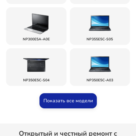
NP300E5A-A0E
NP355E5C-S05
NP350E5C-S04
NP350E5C-A03
Показать все модели
Открытый и честный ремонт c