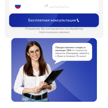
Замена шлейфа матрицы
от 1095₽
Замена USB порта
от 1190₽
Бесплатная консультация
Замена звуковой карты
от 1500₽
Отправляя, Вы соглашаетесь на обработку
Замена микрофона
персональных данных
от 1225₽
Замена оперативной памяти
от 1160₽
Предоставляем скидку в
размере 25%
от стоимости
Замена процессора
от 3250₽
ремонта. Менеджер свяжется
с Вами в течение 15 минут
Замена системы охлаждения
от 1600₽
Замена термопасты
от 990₽
Замена экрана
от 1490₽
Замена контроллера питания
от 1490₽
Замена северного моста
от 2960₽