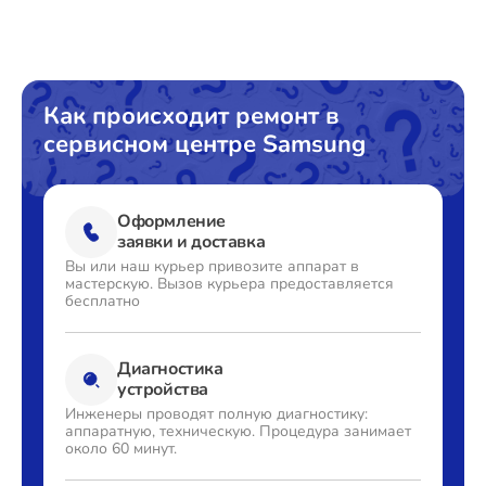
Восстановление данных
от 1240₽
Поиск и удаление вирусов
от 750₽
Замена SSD
от 1190₽
Как происходит ремонт в
сервисном центре Samsung
Замена аккумулятора
от 1080₽
Замена клавиатуры
от 990₽
Оформление
Замена корпуса
от 2195₽
заявки и доставка
Вы или наш курьер привозите
аппарат в
Замена тачпада
от 1740₽
мастерскую. Вызов
курьера предоставляется
бесплатно
Увеличение оперативной памяти
от 1100₽
Диагностика
устройства
Инженеры проводят полную
диагностику:
аппаратную,
техническую. Процедура
занимает
около 60 минут.