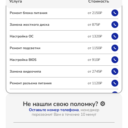
Услуга
Стоимость
Ремонт Холодильных камер
Ремонт блока питания
от 2150₽
Замена жесткого диска
от 875₽
Ремонт Морозильных камер
Настройка ОС
от 1320₽
Ремонт подсветки
от 1150₽
Настройка BIOS
от 910₽
Ремонт Кондиционеров
Замена видеочипа
от 2745₽
Ремонт разъема питания
от 1120₽
Ремонт ТВ-приставок
Замена видеокарты
от 1795₽
Не нашли свою поломку? ⚙️
Ремонт цепей питания
от 2500₽
Оставьте номер телефона
, менеджер
перезвонит Вам в течение 10 минут
Ремонт Сушильных машин
Установка драйверов
от 875₽