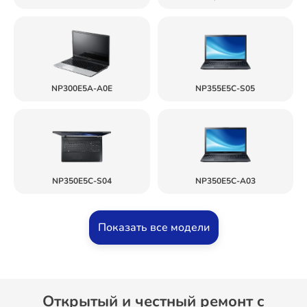
NP300E5A-A0E
NP355E5C-S05
NP350E5C-S04
NP350E5C-A03
Показать все модели
Открытый и честный ремонт c