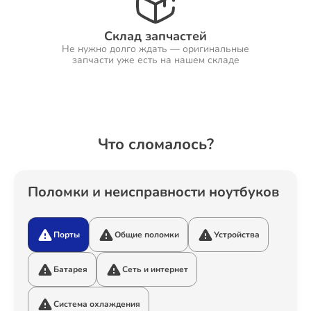
Склад запчастей
Не нужно долго ждать — оригинальные
Ремонт Холодильников
запчасти уже есть на нашем складе
Ремонт Ресиверов
Что сломалось?
Ремонт Варочных панелей
Поломки и неисправности ноутбуков
Порты
Общие поломки
Устройства
Ремонт Акустических систем
Батарея
Сеть и интернет
Система охлаждения