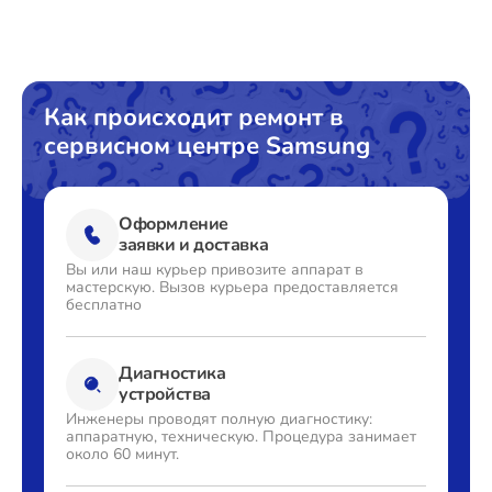
Восстановление данных
от 1240₽
Поиск и удаление вирусов
от 750₽
Замена SSD
от 1190₽
Как происходит ремонт в
сервисном центре Samsung
Замена аккумулятора
от 1080₽
Замена клавиатуры
от 990₽
Оформление
Замена корпуса
от 2195₽
заявки и доставка
Вы или наш курьер привозите
аппарат в
Замена тачпада
от 1740₽
мастерскую. Вызов
курьера предоставляется
бесплатно
Увеличение оперативной памяти
от 1100₽
Диагностика
устройства
Инженеры проводят полную
диагностику:
аппаратную,
техническую. Процедура
занимает
около 60 минут.