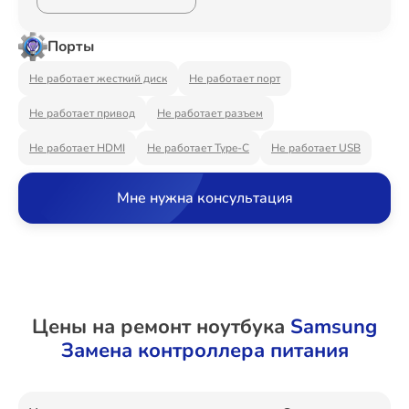
Ремонт Видеостен
Порты
Не работает жесткий диск
Не работает порт
Ремонт Интерактивных панелей
Не работает привод
Не работает разъем
Не работает HDMI
Не работает Type-C
Не работает USB
Ремонт Водонагревателей
Мне нужна консультация
Ремонт Вытяжек
Цены на ремонт ноутбука
Samsung
Замена контроллера питания
Ремонт Духовых шкафов