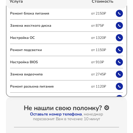
Услуга
Стоимость
Ремонт Холодильных камер
Ремонт блока питания
от 2150₽
Замена жесткого диска
от 875₽
Ремонт Морозильных камер
Настройка ОС
от 1320₽
Ремонт подсветки
от 1150₽
Настройка BIOS
от 910₽
Ремонт Кондиционеров
Замена видеочипа
от 2745₽
Ремонт разъема питания
от 1120₽
Ремонт ТВ-приставок
Замена видеокарты
от 1795₽
Не нашли свою поломку? ⚙️
Ремонт цепей питания
от 2500₽
Оставьте номер телефона
, менеджер
перезвонит Вам в течение 10 минут
Ремонт Сушильных машин
Установка драйверов
от 875₽