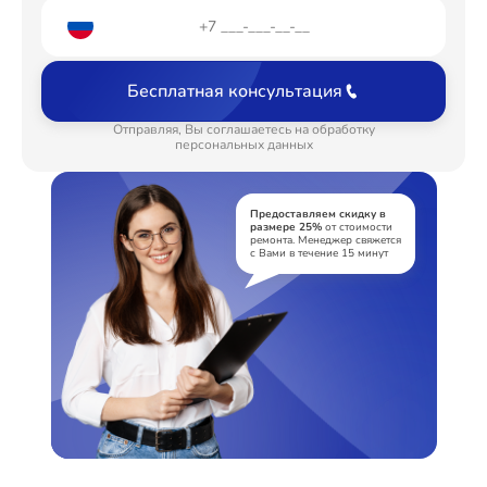
Замена шлейфа матрицы
от 1095₽
Замена USB порта
от 1190₽
Бесплатная консультация
Замена звуковой карты
от 1500₽
Отправляя, Вы соглашаетесь на обработку
Замена микрофона
персональных данных
от 1225₽
Замена оперативной памяти
от 1160₽
Предоставляем скидку в
размере 25%
от стоимости
Замена процессора
от 3250₽
ремонта. Менеджер свяжется
с Вами в течение 15 минут
Замена системы охлаждения
от 1600₽
Замена термопасты
от 990₽
Замена экрана
от 1490₽
Замена контроллера питания
от 1490₽
Замена северного моста
от 2960₽