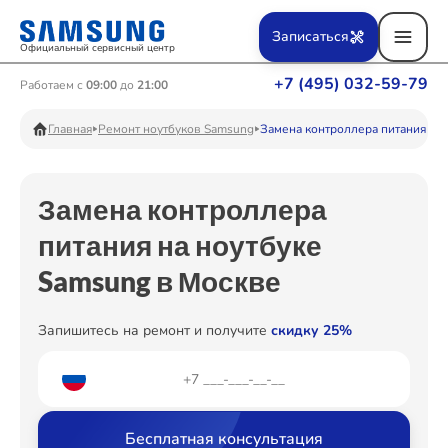
Ремонт Вертикальных пылесосов
Записаться
Официальный сервисный центр
+7 (495) 032-59-79
Работаем с
09:00
до
21:00
Ремонт Фотоаппаратов
Главная
Ремонт ноутбуков Samsung
Замена контроллера питания
Замена контроллера
Ремонт Телевизоров
питания на ноутбуке
Samsung в Москве
Ремонт Пылесосов
Запишитесь на ремонт и получите
скидку 25%
Ремонт Проекторов
Бесплатная консультация