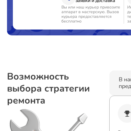
заявки и доставка
Вы или наш курьер привозите
И
аппарат в мастерскую. Вызов
д
Замена процессора
курьера предоставляется
т
бесплатно
з
Замена системы охлаждения
Замена термопасты
Замена экрана
Возможность
В на
выбора стратегии
пред
Замена контроллера питания
ремонта
Замена северного моста
Восстановление данных