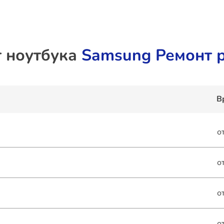
 ноутбука
Samsung Ремонт 
В
о
о
о
о