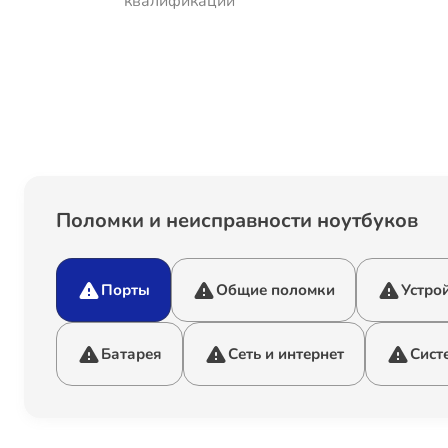
квалификации
Поломки и неисправности ноутбуков
Порты
Общие поломки
Устро
Батарея
Сеть и интернет
Сист