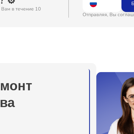
 ⚙️
Б
 Вам в течение 10
о
Отправляя, Вы соглаш
о
о
о
емонт
о
ва
о
о