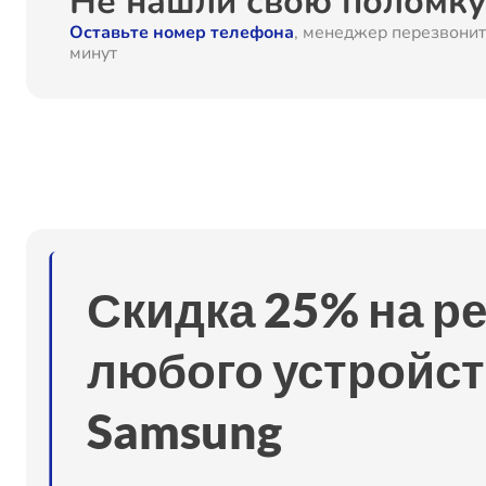
Не нашли свою поломку?
Оставьте номер телефона
, менеджер перезвонит
Замена вебкамеры
минут
Ремонт петель крышки
Настройка Wi-Fi
Замена шим-контроллера
Скидка 25% на р
Замена HDMI
любого устройст
Замена крышки ноутбука
Samsung
Ремонт дисковода