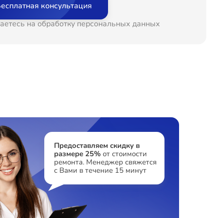
есплатная консультация
т 150 минут
от 1490₽
аетесь на обработку персональных данных
т 60 минут
от 1195₽
т 60 минут
от 1040₽
т 120 минут
от 3900₽
т 120 минут
от 1450₽
Предоставляем скидку в
размере 25%
от стоимости
ремонта. Менеджер свяжется
т 120 минут
от 1750₽
с Вами в течение 15 минут
т 60 минут
от 1400₽