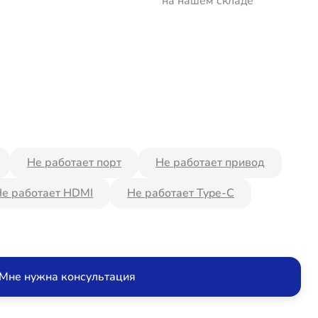
на нашем складе
Не работает порт
Не работает привод
е работает HDMI
Не работает Type-C
Мне нужна консультация