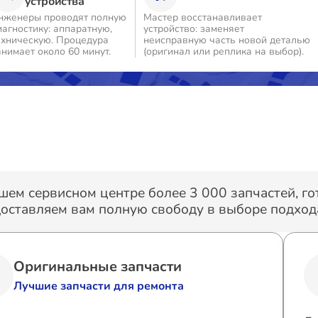
устройства
нженеры проводят полную
Мастер восстанавливает
иагностику: аппаратную,
устройство: заменяет
о
ехническую. Процедура
неисправную часть новой деталью
анимает около 60 минут.
(оригинал или реплика на выбор).
о
о
о
шем сервисном центре более 3 000 запчастей, г
оставляем вам полную свободу в выборе подхода
о
о
Оригинальные запчасти
Лучшие запчасти для ремонта
о