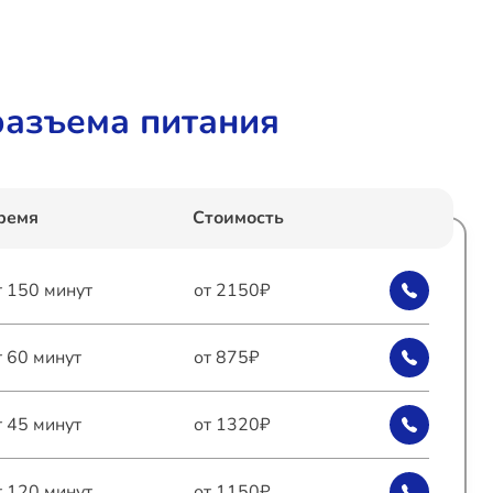
разъема питания
ремя
Стоимость
т 150 минут
от 2150₽
т 60 минут
от 875₽
т 45 минут
от 1320₽
т 120 минут
от 1150₽