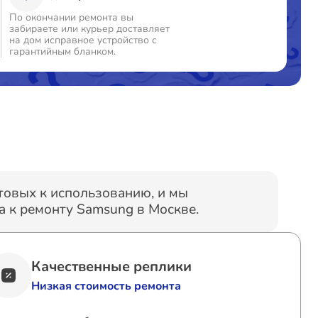
По окончании ремонта вы
забираете или курьер доставляет
т 120 минут
от 3250₽
на дом исправное устройство с
гарантийным бланком.
т 60 минут
от 1600₽
т 60 минут
от 990₽
т 120 минут
от 1490₽
отовых к использованию, и мы
 к ремонту Samsung в Москве.
т 120 минут
от 1490₽
т 60 минут
от 2960₽
Качественные реплики
Низкая стоимость ремонта
т 150 минут
от 1240₽