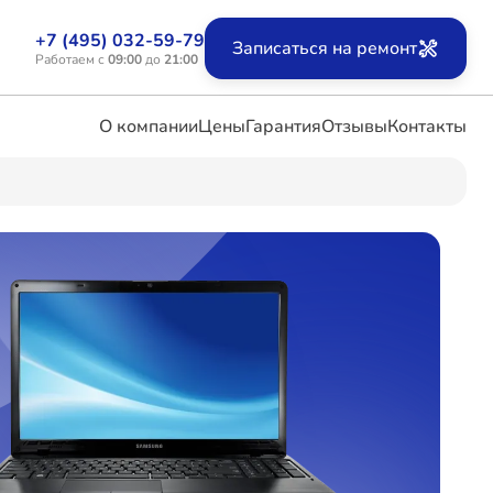
+7 (495) 032-59-79
Записаться на ремонт
Работаем с
09:00
до
21:00
О компании
Цены
Гарантия
Отзывы
Контакты
ых
х