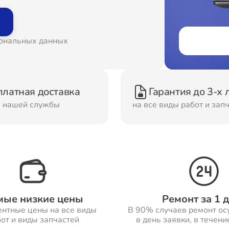
онт Вытяжек
Ремонт Духовых шка
сональных данных
онт Морозильных
Ремонт Кондиционер
ер
платная доставка
Гарантия до 3-х 
м нашей службы
на все виды работ и зап
онт Сушильных
Ремонт Стиральных
шин
машин
онт Смарт-часов
Ремонт Атс
мые низкие цены
Ремонт за 1 
ентные цены на все виды
В 90% случаев ремонт ос
от и виды запчастей
в день заявки, в течени