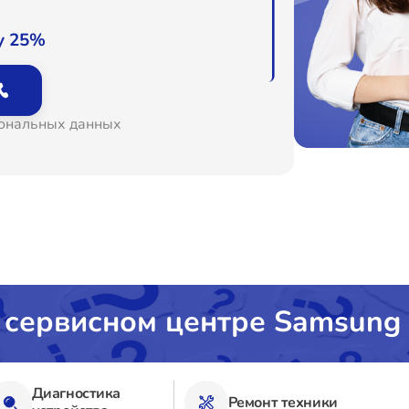
о
у 25%
о
сональных данных
о
о
о
о
 сервисном центре Samsung
о
Диагностика
Ремонт техники
о