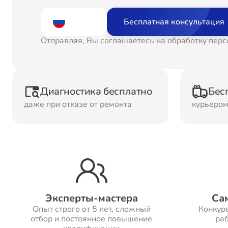
Ремонт
Рем
Бесплатная консультация
Водонагревателей
Отправляя, Вы соглашаетесь на обработку пер
Ремонт Холодильных
Рем
камер
кам
Диагностика бесплатно
Бес
даже при отказе от ремонта
курьеро
Рем
Ремонт ТВ-приставок
ма
Ремонт Микроволновых
Рем
печей
Эксперты-мастера
Са
Опыт строго от 5 лет, сложный
Конкур
Ремонт Сплит-систем
отбор и постоянное повышение
раб