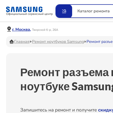
Ремонт Видеокамер
Рем
Каталог ремонта
Официальный сервисный центр
Ремонт Наушников
Рем
г. Москва,
Тверской б-р, 26А
Главная
Ремонт ноутбуков Samsung
Ремонт разъе
Ремонт VR систем
Рем
Ремонт разъема 
Ремонт Холодильников
Рем
ноутбуке Samsun
Ремонт Акустических
Рем
систем
Запишитесь на ремонт и получите
скидк