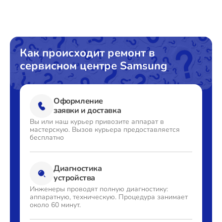
Восстановление данных
от 1240₽
Поиск и удаление вирусов
от 750₽
Замена SSD
от 1190₽
Как происходит ремонт в
сервисном центре Samsung
Замена аккумулятора
от 1080₽
Замена клавиатуры
от 990₽
Оформление
Замена корпуса
от 2195₽
заявки и доставка
Вы или наш курьер привозите
аппарат в
Замена тачпада
от 1740₽
мастерскую. Вызов
курьера предоставляется
бесплатно
Увеличение оперативной памяти
от 1100₽
Диагностика
устройства
Инженеры проводят полную
диагностику:
аппаратную,
техническую. Процедура
занимает
около 60 минут.