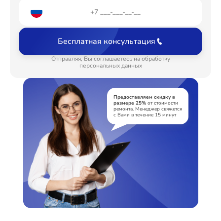
Замена шлейфа матрицы
от 1095₽
Замена USB порта
от 1190₽
Бесплатная консультация
Замена звуковой карты
от 1500₽
Отправляя, Вы соглашаетесь на обработку
Замена микрофона
персональных данных
от 1225₽
Замена оперативной памяти
от 1160₽
Предоставляем скидку в
размере 25%
от стоимости
Замена процессора
от 3250₽
ремонта. Менеджер свяжется
с Вами в течение 15 минут
Замена системы охлаждения
от 1600₽
Замена термопасты
от 990₽
Замена экрана
от 1490₽
Замена контроллера питания
от 1490₽
Замена северного моста
от 2960₽