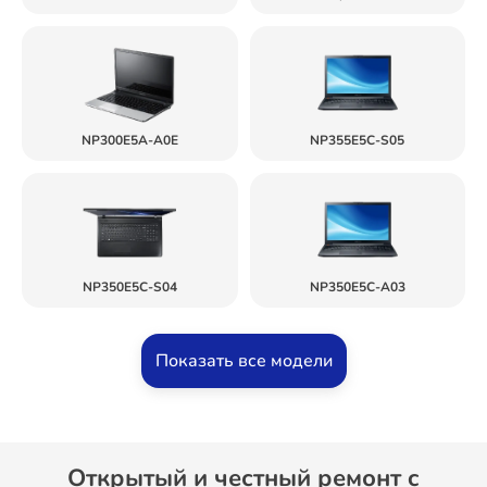
NP300E5A-A0E
NP355E5C-S05
NP350E5C-S04
NP350E5C-A03
Показать все модели
Открытый и честный ремонт c