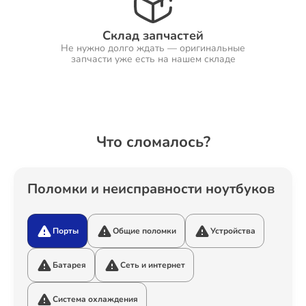
Склад запчастей
Не нужно долго ждать — оригинальные
Ремонт Холодильников
запчасти уже есть на нашем складе
Ремонт Ресиверов
Что сломалось?
Ремонт Варочных панелей
Поломки и неисправности ноутбуков
Порты
Общие поломки
Устройства
Ремонт Акустических систем
Батарея
Сеть и интернет
Система охлаждения