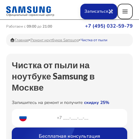
Ремонт Вертикальных пылесосов
Записаться
Официальный сервисный центр
+7 (495) 032-59-79
Работаем с
09:00
до
21:00
Ремонт Фотоаппаратов
Главная
Ремонт ноутбуков Samsung
Чистка от пыли
Чистка от пыли на
Ремонт Телевизоров
ноутбуке Samsung в
Москве
Ремонт Пылесосов
Запишитесь на ремонт и получите
скидку 25%
Ремонт Проекторов
Бесплатная консультация