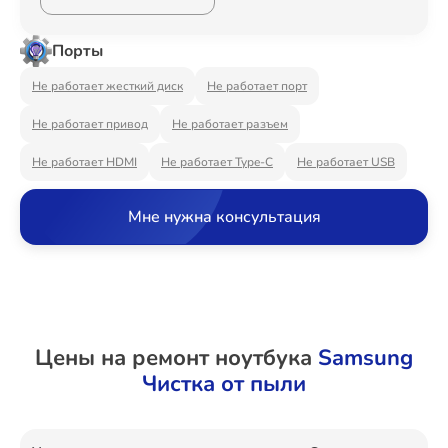
Ремонт Видеостен
Порты
Не работает жесткий диск
Не работает порт
Ремонт Интерактивных панелей
Не работает привод
Не работает разъем
Не работает HDMI
Не работает Type-C
Не работает USB
Ремонт Водонагревателей
Мне нужна консультация
Ремонт Вытяжек
Цены на ремонт ноутбука
Samsung
Чистка от пыли
Ремонт Духовых шкафов