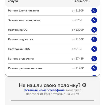
Услуга
Стоимость
Ремонт Холодильных камер
Ремонт блока питания
от 2150₽
Замена жесткого диска
от 875₽
Ремонт Морозильных камер
Настройка ОС
от 1320₽
Ремонт подсветки
от 1150₽
Настройка BIOS
от 910₽
Ремонт Кондиционеров
Замена видеочипа
от 2745₽
Ремонт разъема питания
от 1120₽
Ремонт ТВ-приставок
Замена видеокарты
от 1795₽
Не нашли свою поломку? ⚙️
Ремонт цепей питания
от 2500₽
Оставьте номер телефона
, менеджер
перезвонит Вам в течение 10 минут
Ремонт Сушильных машин
Установка драйверов
от 875₽