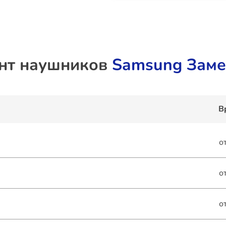
нт наушников
Samsung Заме
В
о
о
о