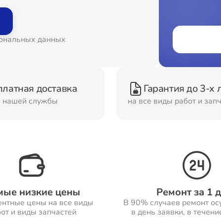
онт Вытяжек
Ремонт Духовых шка
сональных данных
онт Морозильных
Ремонт Кондиционер
ер
платная доставка
Гарантия до 3-х 
м нашей службы
на все виды работ и зап
онт Сушильных
Ремонт Стиральных
шин
машин
онт Смарт-часов
Ремонт Атс
мые низкие цены
Ремонт за 1 
ентные цены на все виды
В 90% случаев ремонт ос
от и виды запчастей
в день заявки, в течени