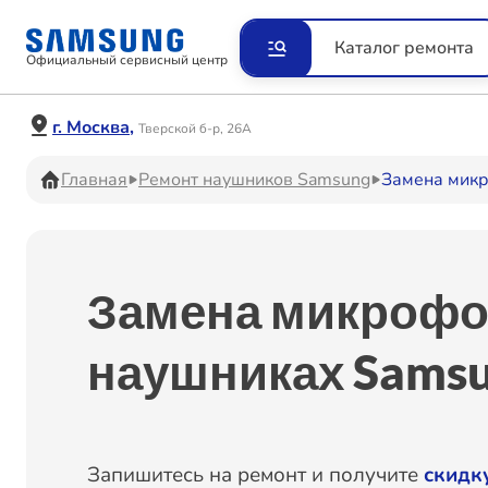
Ремонт Видеокамер
Рем
Каталог ремонта
Официальный сервисный центр
Ремонт Наушников
Рем
г. Москва,
Тверской б-р, 26А
Главная
Ремонт наушников Samsung
Замена мик
Ремонт VR систем
Рем
Замена микрофо
Ремонт Холодильников
Рем
наушниках Samsu
Ремонт Акустических
Рем
систем
Запишитесь на ремонт и получите
скидк