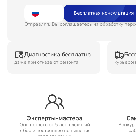
Ремонт
Рем
Бесплатная консультация
Водонагревателей
Отправляя, Вы соглашаетесь на обработку пер
Ремонт Холодильных
Рем
камер
кам
Диагностика бесплатно
Бес
даже при отказе от ремонта
курьеро
Рем
Ремонт ТВ-приставок
ма
Ремонт Микроволновых
Рем
печей
Эксперты-мастера
Са
Опыт строго от 5 лет, сложный
Конкур
Ремонт Сплит-систем
отбор и постоянное повышение
раб