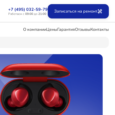
+7 (495) 032-59-79
Записаться на ремонт
Работаем с
09:00
до
21:00
О компании
Цены
Гарантия
Отзывы
Контакты
ых
х