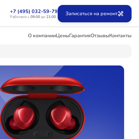
+7 (495) 032-59-79
Записаться на ремонт
Работаем с
09:00
до
21:00
О компании
Цены
Гарантия
Отзывы
Контакты
ых
х