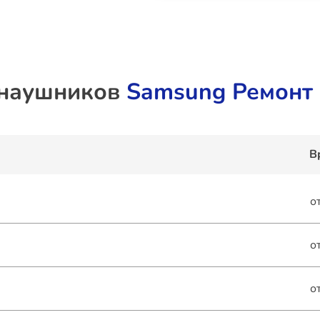
 наушников
Samsung Ремонт 
В
о
о
о