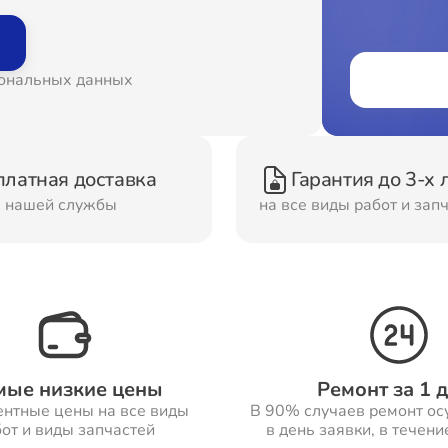
онт Вытяжек
Ремонт Духовых шка
сональных данных
онт Морозильных
Ремонт Кондиционер
ер
платная доставка
Гарантия до 3-х 
м нашей службы
на все виды работ и зап
онт Сушильных
Ремонт Стиральных
шин
машин
онт Смарт-часов
Ремонт Атс
мые низкие цены
Ремонт за 1 
ентные цены на все виды
В 90% случаев ремонт ос
от и виды запчастей
в день заявки, в течени