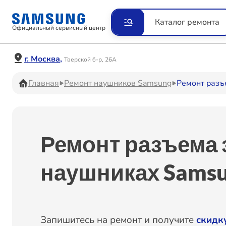
Ремонт Видеокамер
Рем
Каталог ремонта
Официальный сервисный центр
Ремонт Наушников
Рем
г. Москва,
Тверской б-р, 26А
Главная
Ремонт наушников Samsung
Ремонт разъ
Ремонт VR систем
Рем
Ремонт разъема 
Ремонт Холодильников
Рем
наушниках Samsu
Ремонт Акустических
Рем
систем
Запишитесь на ремонт и получите
скидк