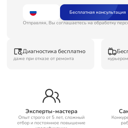
Ремонт
Рем
Бесплатная консультация
Водонагревателей
Отправляя, Вы соглашаетесь на обработку пер
Ремонт Холодильных
Рем
камер
кам
Диагностика бесплатно
Бес
даже при отказе от ремонта
курьеро
Рем
Ремонт ТВ-приставок
ма
Ремонт Микроволновых
Рем
печей
Эксперты-мастера
Са
Опыт строго от 5 лет, сложный
Конкур
Ремонт Сплит-систем
отбор и постоянное повышение
раб