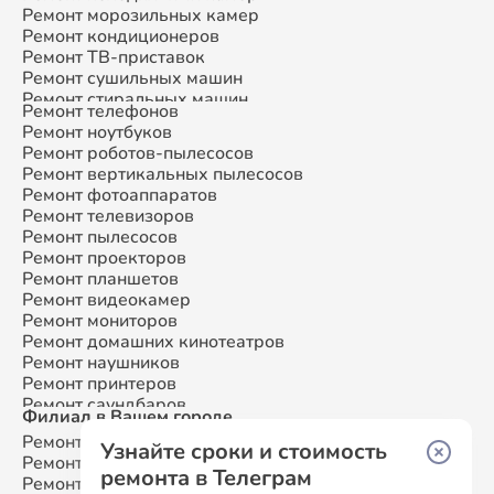
Ремонт морозильных камер
Ремонт кондиционеров
Ремонт ТВ-приставок
Ремонт сушильных машин
Ремонт стиральных машин
Ремонт телефонов
Ремонт микроволновых печей
Ремонт ноутбуков
Ремонт смарт-часов
Ремонт роботов-пылесосов
Ремонт атс
Ремонт вертикальных пылесосов
Ремонт сплит-систем
Ремонт фотоаппаратов
Ремонт телевизоров
Ремонт пылесосов
Ремонт проекторов
Ремонт планшетов
Ремонт видеокамер
Ремонт мониторов
Ремонт домашних кинотеатров
Ремонт наушников
Ремонт принтеров
Ремонт саундбаров
Филиал в Вашем городе
Ремонт VR систем
Ремонт Samsung
Москва
Ремонт сабвуферов
Узнайте сроки и стоимость
Ремонт Samsung
Санкт-Петербург
Ремонт посудомоечных машин
ремонта в Телеграм
Ремонт Samsung
Краснодар