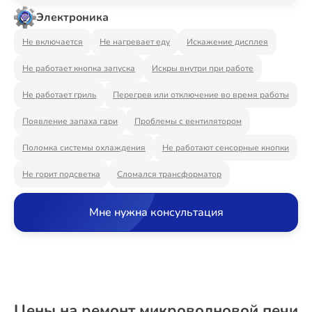
Ремонт Видеостен
Электроника
Не включается
Не нагревает еду
Искажение дисплея
Не работает кнопка запуска
Искры внутри при работе
Ремонт Интерактивных панелей
Не работает гриль
Перегрев или отключение во время работы
Появление запаха гари
Проблемы с вентилятором
Ремонт Водонагревателей
Поломка системы охлаждения
Не работают сенсорные кнопки
Не горит подсветка
Сломался трансформатор
Ремонт Вытяжек
Мне нужна консультация
Ремонт Духовых шкафов
Цены на ремонт микроволновой печи