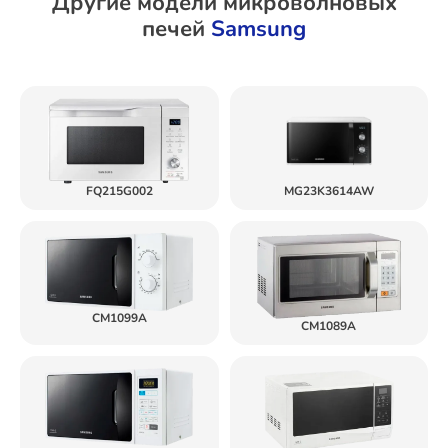
Другие модели микроволновых
печей
Samsung
FQ215G002
MG23K3614AW
CM1099A
CM1089A