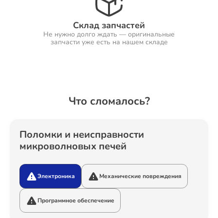
Склад запчастей
Не нужно долго ждать — оригинальные
Ремонт Холодильников
запчасти уже есть на нашем складе
Ремонт Ресиверов
Что сломалось?
Ремонт Варочных панелей
Поломки и неисправности
микроволновых печей
Электроника
Механические повреждения
Ремонт Акустических систем
Программное обеспечение