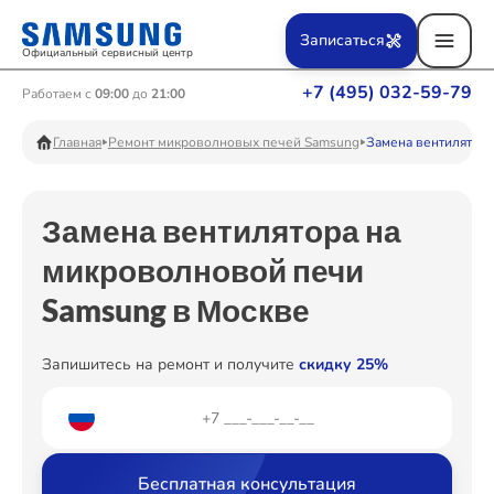
Ремонт Вертикальных пылесосов
Записаться
Официальный сервисный центр
+7 (495) 032-59-79
Работаем с
09:00
до
21:00
Ремонт Фотоаппаратов
Главная
Ремонт микроволновых печей Samsung
Замена вентилятора
Замена вентилятора на
Ремонт Телевизоров
микроволновой печи
Samsung в Москве
Ремонт Пылесосов
Запишитесь на ремонт и получите
скидку 25%
Ремонт Проекторов
Бесплатная консультация