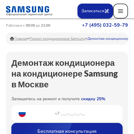
Ремонт Вертикальных пылесосов
Записаться
Официальный сервисный центр
+7 (495) 032-59-79
Работаем с
09:00
до
21:00
Ремонт Фотоаппаратов
Главная
Ремонт кондиционеров Samsung
Демонтаж кондиционера
Демонтаж кондиционера
Ремонт Телевизоров
на кондиционере Samsung
в Москве
Ремонт Пылесосов
Запишитесь на ремонт и получите
скидку 25%
Ремонт Проекторов
Бесплатная консультация