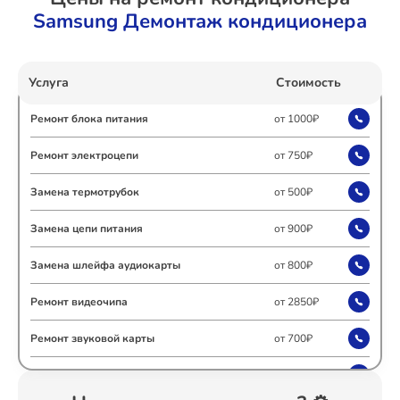
Samsung Демонтаж кондиционера
Ремонт Холодильных камер
Услуга
Стоимость
Ремонт Морозильных камер
Ремонт блока питания
от 1000₽
Ремонт электроцепи
от 750₽
Замена термотрубок
от 500₽
Ремонт Кондиционеров
Замена цепи питания
от 900₽
Замена шлейфа аудиокарты
от 800₽
Ремонт ТВ-приставок
Ремонт видеочипа
от 2850₽
Ремонт звуковой карты
от 700₽
Ремонт Сушильных машин
Ремонт контроллера заряда
от 850₽