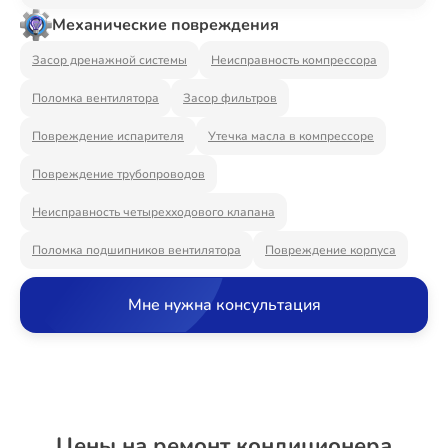
Ремонт Видеостен
Механические повреждения
Засор дренажной системы
Неисправность компрессора
Поломка вентилятора
Засор фильтров
Ремонт Интерактивных панелей
Повреждение испарителя
Утечка масла в компрессоре
Повреждение трубопроводов
Ремонт Водонагревателей
Неисправность четырехходового клапана
Поломка подшипников вентилятора
Повреждение корпуса
Ремонт Вытяжек
Мне нужна консультация
Ремонт Духовых шкафов
Цены на ремонт кондиционера