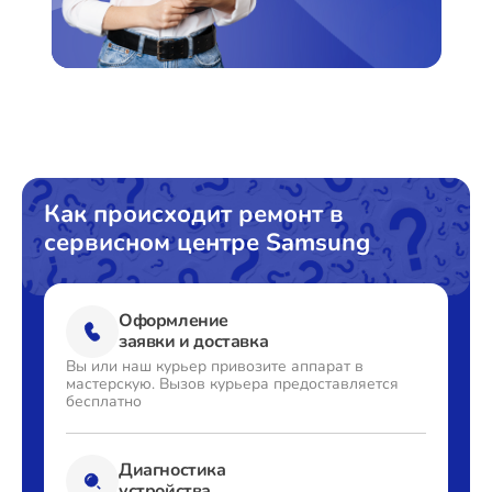
Ремонт платы усилителя
от 3500₽
Замена DVI порта
от 450₽
Замена S-Video порта
от 500₽
Замена VGA порта
от 500₽
Калибровка тепловизора
от 5000₽
Как происходит ремонт в
сервисном центре Samsung
Оформление
заявки и доставка
Вы или наш курьер привозите
аппарат в
мастерскую. Вызов
курьера предоставляется
бесплатно
Диагностика
устройства