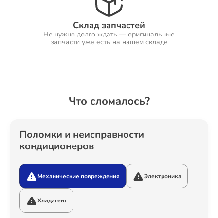
Склад запчастей
Не нужно долго ждать — оригинальные
Ремонт Холодильников
запчасти уже есть на нашем складе
Ремонт Ресиверов
Что сломалось?
Ремонт Варочных панелей
Поломки и неисправности
кондиционеров
Механические повреждения
Электроника
Ремонт Акустических систем
Хладагент