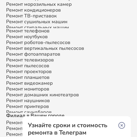
Ремонт морозильных камер
Ремонт кондиционеров
Ремонт ТВ-приставок
Ремонт сушильных машин
Ремонт стиральных машин
Ремонт телефонов
Ремонт микроволновых печей
Ремонт ноутбуков
Ремонт смарт-часов
Ремонт роботов-пылесосов
Ремонт атс
Ремонт вертикальных пылесосов
Ремонт сплит-систем
Ремонт фотоаппаратов
Ремонт телевизоров
Ремонт пылесосов
Ремонт проекторов
Ремонт планшетов
Ремонт видеокамер
Ремонт мониторов
Ремонт домашних кинотеатров
Ремонт наушников
Ремонт принтеров
Ремонт саундбаров
Филиал в Вашем городе
Ремонт VR систем
Ремонт Samsung
Москва
Ремонт сабвуферов
Узнайте сроки и стоимость
Ремонт Samsung
Санкт-Петербург
Ремонт посудомоечных машин
ремонта в Телеграм
Ремонт Samsung
Краснодар