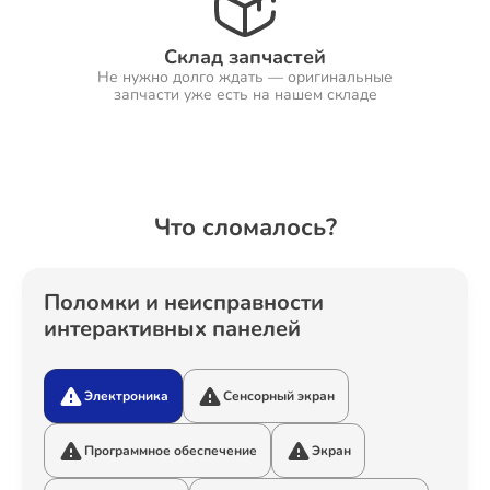
Склад запчастей
Не нужно долго ждать — оригинальные
Ремонт Холодильников
запчасти уже есть на нашем складе
Ремонт Ресиверов
Что сломалось?
Ремонт Варочных панелей
Поломки и неисправности
интерактивных панелей
Электроника
Сенсорный экран
Ремонт Акустических систем
Программное обеспечение
Экран