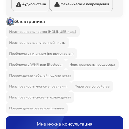
Ремонт Видеостен
Аудиосистема
Механические повреждения
Электроника
Ремонт Интерактивных панелей
Неисправность портов (HDMI, USB и др.)
Неисправность внутренней платы
Проблемы с питанием (не включается)
Ремонт Водонагревателей
Проблемы с Wi-Fi или Bluetooth
Неисправность процессора
Повреждение кабелей подключения
Ремонт Вытяжек
Неисправность кнопок управления
Перегрев устройства
Неисправность системы охлаждения
Повреждение разъемов питания
Ремонт Духовых шкафов
Мне нужна консультация