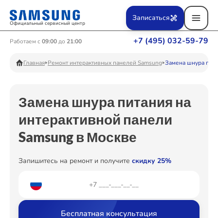
Ремонт Вертикальных пылесосов
Записаться
Официальный сервисный центр
+7 (495) 032-59-79
Работаем с
09:00
до
21:00
Ремонт Фотоаппаратов
Главная
Ремонт интерактивных панелей Samsung
Замена шнура пит
Замена шнура питания на
Ремонт Телевизоров
интерактивной панели
Samsung в Москве
Ремонт Пылесосов
Запишитесь на ремонт и получите
скидку 25%
Ремонт Проекторов
Бесплатная консультация