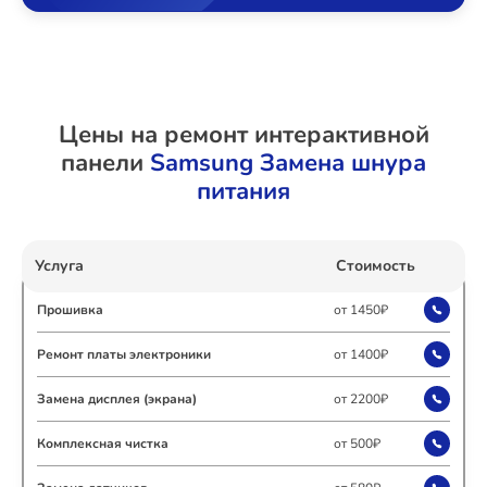
Ремонт Холодильных камер
Цены на ремонт интерактивной
Ремонт Морозильных камер
панели
Samsung Замена шнура
питания
Ремонт Кондиционеров
Услуга
Стоимость
Прошивка
от 1450₽
Ремонт ТВ-приставок
Ремонт платы электроники
от 1400₽
Замена дисплея (экрана)
от 2200₽
Ремонт Сушильных машин
Комплексная чистка
от 500₽