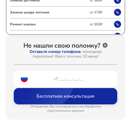
Замена датчиков
от 580₽
Замена шнура питания
от 370₽
Ремонт Стиральных машин
Ремонт кнопки
от 550₽
Настройка
от 600₽
Ремонт Микроволновых печей
Не нашли свою поломку? ⚙️
Ремонт корпуса
от 1400₽
Оставьте номер телефона
, менеджер
перезвонит Вам в течение 10 минут
Замена датчика
от 480₽
Ремонт Смарт-часов
Устранение ошибок
от 2000₽
Бесплатная консультация
Ремонт Атс
Отправляя, Вы соглашаетесь на обработку
персональных данных
Ремонт Сплит-систем