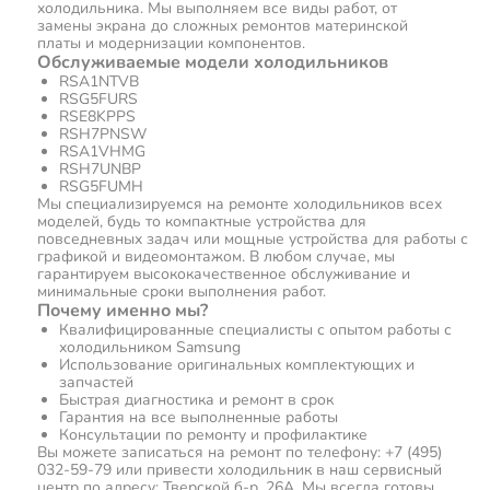
холодильника. Мы выполняем все виды работ, от
замены экрана до сложных ремонтов материнской
платы и модернизации компонентов.
Обслуживаемые модели холодильников
RSA1NTVB
RSG5FURS
RSE8KPPS
RSH7PNSW
RSA1VHMG
RSH7UNBP
RSG5FUMH
Мы специализируемся на ремонте холодильников всех
моделей, будь то компактные устройства для
повседневных задач или мощные устройства для работы с
графикой и видеомонтажом. В любом случае, мы
гарантируем высококачественное обслуживание и
минимальные сроки выполнения работ.
Почему именно мы?
Квалифицированные специалисты с опытом работы с
холодильником Samsung
Использование оригинальных комплектующих и
запчастей
Быстрая диагностика и ремонт в срок
Гарантия на все выполненные работы
Консультации по ремонту и профилактике
Вы можете записаться на ремонт по телефону: +7 (495)
032-59-79 или привести холодильник в наш сервисный
центр по адресу: Тверской б-р, 26А. Мы всегда готовы