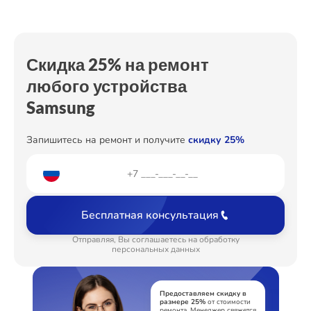
Замена дефростера
от 1450₽
Замена термостата
от 500₽
Скидка 25% на ремонт
Устранение утечки хладагента
любого устройства
от 600₽
Samsung
Запишитесь на ремонт и получите
скидку 25%
Бесплатная консультация
Отправляя, Вы соглашаетесь на обработку
персональных данных
Предоставляем скидку в
размере 25%
от стоимости
ремонта. Менеджер свяжется