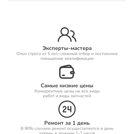
Ремонт Принтеров
Ремонт Саундбаров
Эксперты-мастера
Опыт строго от 5 лет, сложный отбор и постоянное
повышение квалификации
Ремонт VR систем
Самые низкие цены
Конкурентные цены на все виды
работ и виды запчастей
Ремонт Сабвуферов
Ремонт за 1 день
В 90% случаев ремонт осуществляется в день
Ремонт Посудомоечных машин
заявки, в течение 1-2 часов