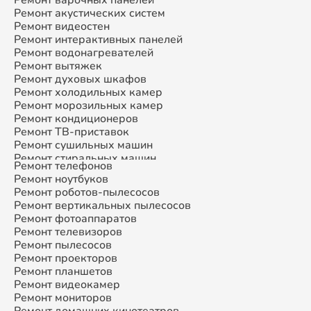
Ремонт акустических систем
Ремонт видеостен
Ремонт интерактивных панелей
Ремонт водонагревателей
Ремонт вытяжек
Ремонт духовых шкафов
Ремонт холодильных камер
Ремонт морозильных камер
Ремонт кондиционеров
Ремонт ТВ-приставок
Ремонт сушильных машин
Ремонт стиральных машин
Ремонт телефонов
Ремонт микроволновых печей
Ремонт ноутбуков
Ремонт смарт-часов
Ремонт роботов-пылесосов
Ремонт атс
Ремонт вертикальных пылесосов
Ремонт сплит-систем
Ремонт фотоаппаратов
Ремонт телевизоров
Ремонт пылесосов
Ремонт проекторов
Ремонт планшетов
Ремонт видеокамер
Ремонт мониторов
Ремонт домашних кинотеатров