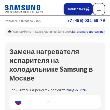
Ремонт Вертикальных пылесосов
Записаться
Официальный сервисный центр
+7 (495) 032-59-79
Работаем с
09:00
до
21:00
Ремонт Фотоаппаратов
Главная
Ремонт холодильников Samsung
Замена нагревателя испари
Замена нагревателя
Ремонт Телевизоров
испарителя на
холодильнике Samsung в
Ремонт Пылесосов
Москве
Запишитесь на ремонт и получите
скидку 25%
Ремонт Проекторов