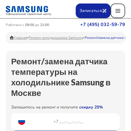
Ремонт Вертикальных пылесосов
Записаться
Официальный сервисный центр
+7 (495) 032-59-79
Работаем с
09:00
до
21:00
Ремонт Фотоаппаратов
Главная
Ремонт холодильников Samsung
Ремонт/замена датчика те
Ремонт/замена датчика
Ремонт Телевизоров
температуры на
холодильнике Samsung в
Ремонт Пылесосов
Москве
Запишитесь на ремонт и получите
скидку 25%
Ремонт Проекторов