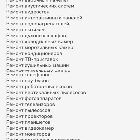
Ремонт акустических систем
Ремонт видеостен
Ремонт интерактивных панелей
Ремонт водонагревателей
Ремонт вытяжек
Ремонт духовых шкафов
Ремонт холодильных камер
Ремонт морозильных камер
Ремонт кондиционеров
Ремонт ТВ-приставок
Ремонт сушильных машин
Ремонт стиральных машин
Ремонт телефонов
Ремонт микроволновых печей
Ремонт ноутбуков
Ремонт смарт-часов
Ремонт роботов-пылесосов
Ремонт атс
Ремонт вертикальных пылесосов
Ремонт сплит-систем
Ремонт фотоаппаратов
Ремонт телевизоров
Ремонт пылесосов
Ремонт проекторов
Ремонт планшетов
Ремонт видеокамер
Ремонт мониторов
Ремонт домашних кинотеатров