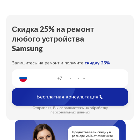
Замена дефростера
от 1450₽
Замена термостата
от 500₽
Скидка 25% на ремонт
Устранение утечки хладагента
любого устройства
от 600₽
Samsung
Запишитесь на ремонт и получите
скидку 25%
Бесплатная консультация
Отправляя, Вы соглашаетесь на обработку
персональных данных
Предоставляем скидку в
размере 25%
от стоимости
ремонта. Менеджер свяжется