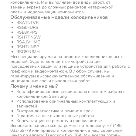
холодильника. Мы выполняем все виды работ, от
замены экрана до сложных ремонтов материнской
платы и модернизации компонентов.
Обслуживаемые модели холодильников
RSA1NTVB
RSG5FURS
RSE8KPPS
RSH7PNSW
RSA1VHMG
RSH7UNBP
RSG5FUMH
Мы специализируемся на ремонте холодильников всех
моделей, будь то компактные устройства для
повседневных задач или мощные устройства для работы с
графикой и видеомонтажом. В любом случае, мы
гарантируем высококачественное обслуживание и
минимальные сроки выполнения работ.
Почему именно мы?
Квалифицированные специалисты с опытом работы с
холодильником Samsung
Использование оригинальных комплектующих и
запчастей
Быстрая диагностика и ремонт в срок
Гарантия на все выполненные работы
Консультации по ремонту и профилактике
Вы можете записаться на ремонт по телефону: +7 (495)
032-59-79 или привести холодильник в наш сервисный
центр по адресу: Тверской б-р, 26А. Мы всегда готовы