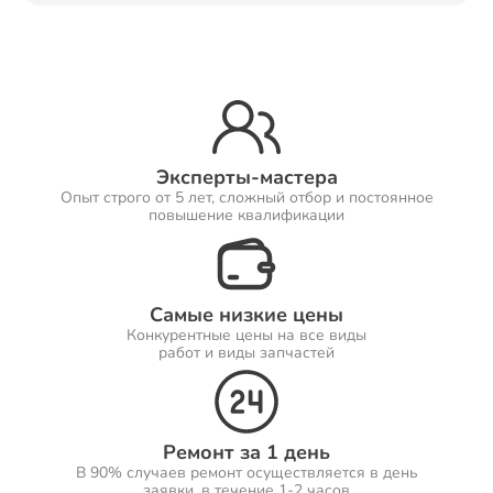
Ремонт Принтеров
Ремонт Саундбаров
Эксперты-мастера
Опыт строго от 5 лет, сложный отбор и постоянное
повышение квалификации
Ремонт VR систем
Самые низкие цены
Конкурентные цены на все виды
работ и виды запчастей
Ремонт Сабвуферов
Ремонт за 1 день
В 90% случаев ремонт осуществляется в день
Ремонт Посудомоечных машин
заявки, в течение 1-2 часов