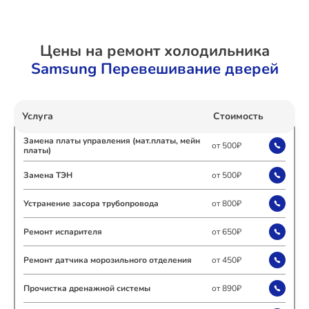
Ремонт Холодильных камер
Цены на ремонт холодильника
Samsung Перевешивание дверей
Ремонт Морозильных камер
Услуга
Стоимость
Замена платы управления (мат.платы, мейн
от 500₽
платы)
Ремонт Кондиционеров
Замена ТЭН
от 500₽
Устранение засора трубопровода
от 800₽
Ремонт ТВ-приставок
Ремонт испарителя
от 650₽
Ремонт датчика морозильного отделения
от 450₽
Ремонт Сушильных машин
Прочистка дренажной системы
от 890₽