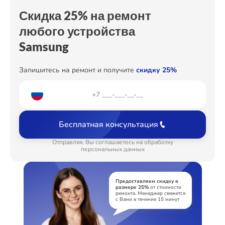
Замена термостата
от 500₽
Скидка 25% на ремонт
Устранение утечки хладагента
любого устройства
от 600₽
Samsung
Запишитесь на ремонт и получите
скидку 25%
Бесплатная консультация
Отправляя, Вы соглашаетесь на обработку
персональных данных
Предоставляем скидку в
размере 25%
от стоимости
ремонта. Менеджер свяжется
с Вами в течение 15 минут