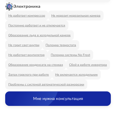
Ремонт Видеостен
Электроника
Не работает компрессор
Не морозит морозильная камера
Постоянно работает и не отключается
Ремонт Интерактивных панелей
Образование льда в холодильной камере
Не горит свет внутри
Поломка термостата
Ремонт Водонагревателей
Не работает вентилятор
Поломка системы No Frost
Образование конденсата на стенках
Сбой в работе инвертора
Запах горелого при работе
Не включается холодильник
Ремонт Вытяжек
Проблемы с системой автоматической разморозки
Мне нужна консультация
Ремонт Духовых шкафов