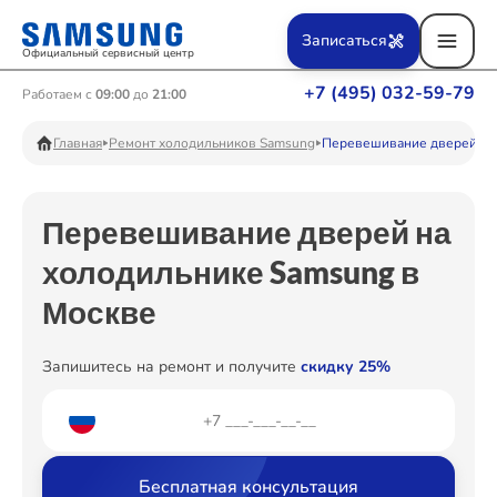
Ремонт Вертикальных пылесосов
Записаться
Официальный сервисный центр
+7 (495) 032-59-79
Работаем с
09:00
до
21:00
Ремонт Фотоаппаратов
Главная
Ремонт холодильников Samsung
Перевешивание дверей
Перевешивание дверей на
Ремонт Телевизоров
холодильнике Samsung в
Москве
Ремонт Пылесосов
Запишитесь на ремонт и получите
скидку 25%
Ремонт Проекторов
Бесплатная консультация