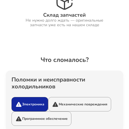
Склад запчастей
Не нужно долго ждать — оригинальные
Ремонт Холодильников
запчасти уже есть на нашем складе
Ремонт Ресиверов
Что сломалось?
Ремонт Варочных панелей
Поломки и неисправности
холодильников
Электроника
Механические повреждения
Ремонт Акустических систем
Программное обеспечение