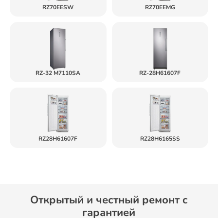
RZ70EESW
RZ70EEMG
RZ-32 M7110SA
RZ-28H61607F
RZ28H61607F
RZ28H6165SS
Открытый и честный ремонт c
гарантией