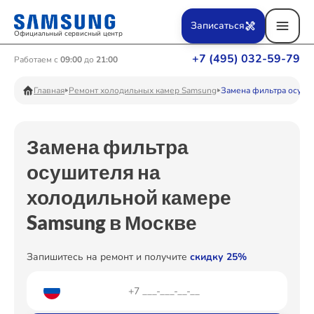
Ремонт Вертикальных пылесосов
Записаться
Официальный сервисный центр
+7 (495) 032-59-79
Работаем с
09:00
до
21:00
Ремонт Фотоаппаратов
Главная
Ремонт холодильных камер Samsung
Замена фильтра осуши
Замена фильтра
Ремонт Телевизоров
осушителя на
холодильной камере
Ремонт Пылесосов
Samsung в Москве
Запишитесь на ремонт и получите
скидку 25%
Ремонт Проекторов