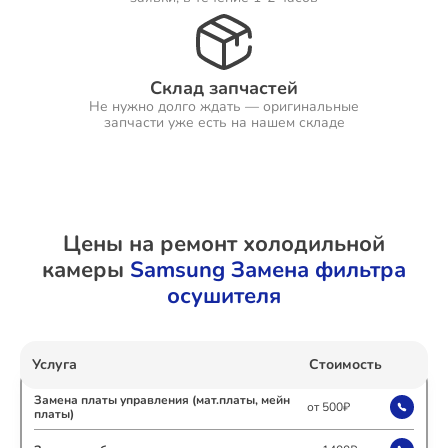
Ремонт Холодильников
Склад запчастей
Не нужно долго ждать — оригинальные
запчасти уже есть на нашем складе
Ремонт Ресиверов
Цены на ремонт холодильной
камеры
Samsung Замена фильтра
Ремонт Варочных панелей
осушителя
Ремонт Акустических систем
Услуга
Стоимость
Замена платы управления (мат.платы, мейн
от 500₽
платы)