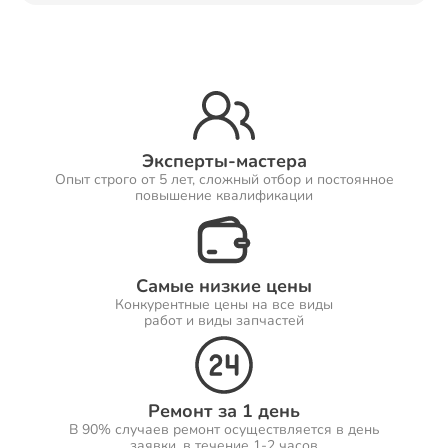
Ремонт Принтеров
Ремонт Саундбаров
Эксперты-мастера
Опыт строго от 5 лет, сложный отбор и постоянное
повышение квалификации
Ремонт VR систем
Самые низкие цены
Конкурентные цены на все виды
работ и виды запчастей
Ремонт Сабвуферов
Ремонт за 1 день
В 90% случаев ремонт осуществляется в день
Ремонт Посудомоечных машин
заявки, в течение 1-2 часов