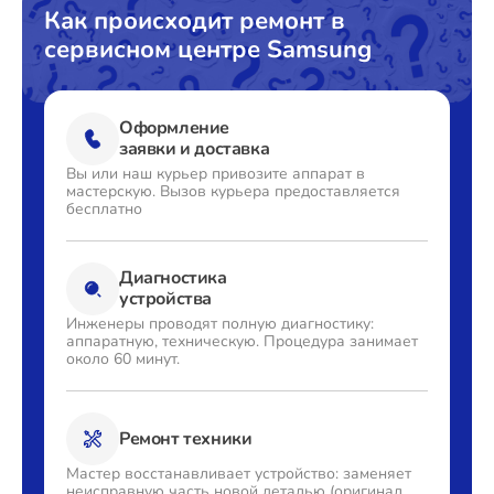
Как происходит ремонт в
сервисном центре Samsung
Оформление
заявки и доставка
Вы или наш курьер привозите
аппарат в
мастерскую. Вызов
курьера предоставляется
бесплатно
Диагностика
устройства
Инженеры проводят полную
диагностику:
аппаратную,
техническую. Процедура
занимает
около 60 минут.
Ремонт техники
Мастер восстанавливает
устройство: заменяет
неисправную часть новой деталью
(оригинал