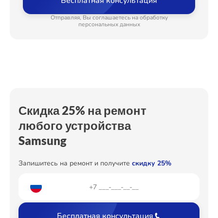
Бесплатная консультация
Замена нагревателя испарителя
от 550₽
Ремонт Холодильных камер
Отправляя, Вы соглашаетесь на обработку
Замена мотор-компрессора
от 650₽
персональных данных
Замена дефростера
от 1290₽
Ремонт Морозильных камер
Замена усилителей
от 590₽
Замена термостата
от 500₽
Устранение утечки хладагента
от 600₽
Ремонт Кондиционеров
Скидка 25% на ремонт
любого устройства
Samsung
Ремонт ТВ-приставок
Запишитесь на ремонт и получите
скидку 25%
Ремонт Сушильных машин
Бесплатная консультация