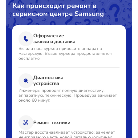
Как происходит ремонт в
сервисном центре Samsung
Оформление
заявки и доставка
Вы или наш курьер привозите
аппарат в
мастерскую. Вызов
курьера предоставляется
бесплатно
Диагностика
устройства
Инженеры проводят полную
диагностику:
аппаратную,
техническую. Процедура
занимает
около 60 минут.
Ремонт техники
Мастер восстанавливает
устройство: заменяет
неисправную часть новой деталью
(оригинал