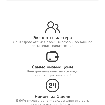
Ремонт Принтеров
Ремонт Саундбаров
Эксперты-мастера
Опыт строго от 5 лет, сложный отбор и постоянное
повышение квалификации
Ремонт VR систем
Самые низкие цены
Конкурентные цены на все виды
работ и виды запчастей
Ремонт Сабвуферов
Ремонт за 1 день
В 90% случаев ремонт осуществляется в день
Ремонт Посудомоечных машин
заявки, в течение 1-2 часов