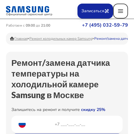
Ремонт Вертикальных пылесосов
Записаться
Официальный сервисный центр
+7 (495) 032-59-79
Работаем с
09:00
до
21:00
Ремонт Фотоаппаратов
Главная
Ремонт холодильных камер Samsung
Ремонт/замена датчика
Ремонт/замена датчика
Ремонт Телевизоров
температуры на
холодильной камере
Ремонт Пылесосов
Samsung в Москве
Запишитесь на ремонт и получите
скидку 25%
Ремонт Проекторов