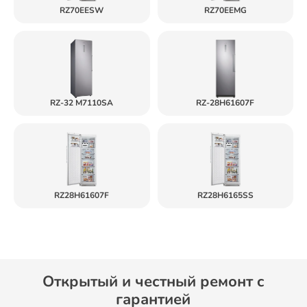
RZ70EESW
RZ70EEMG
RZ-32 M7110SA
RZ-28H61607F
RZ28H61607F
RZ28H6165SS
Открытый и честный ремонт c
гарантией