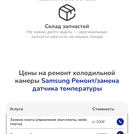
Ремонт Холодильников
Склад запчастей
Не нужно долго ждать — оригинальные
запчасти уже есть на нашем складе
Ремонт Ресиверов
Цены на ремонт холодильной
камеры
Samsung Ремонт/замена
Ремонт Варочных панелей
датчика температуры
Ремонт Акустических систем
Услуга
Стоимость
Замена платы управления (мат.платы, мейн
от 500₽
платы)