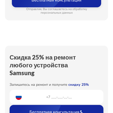
Бесплатная консультация
Замена нагревателя испарителя
от 550₽
Ремонт Холодильных камер
Отправляя, Вы соглашаетесь на обработку
Замена мотор-компрессора
от 650₽
персональных данных
Замена дефростера
от 1290₽
Ремонт Морозильных камер
Замена усилителей
от 590₽
Замена термостата
от 500₽
Устранение утечки хладагента
от 600₽
Ремонт Кондиционеров
Скидка 25% на ремонт
любого устройства
Samsung
Ремонт ТВ-приставок
Запишитесь на ремонт и получите
скидку 25%
Ремонт Сушильных машин
Бесплатная консультация