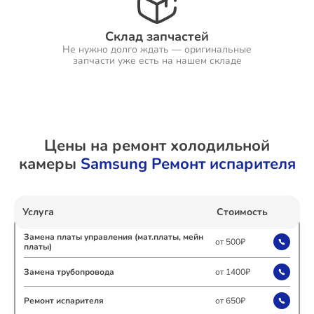
Склад запчастей
Не нужно долго ждать — оригинальные
Ремонт Холодильников
запчасти уже есть на нашем складе
Ремонт Ресиверов
Цены на ремонт холодильной
камеры
Samsung Ремонт испарителя
Ремонт Варочных панелей
Услуга
Стоимость
Замена платы управления (мат.платы, мейн
от 500₽
платы)
Ремонт Акустических систем
Замена трубопровода
от 1400₽
Ремонт испарителя
от 650₽