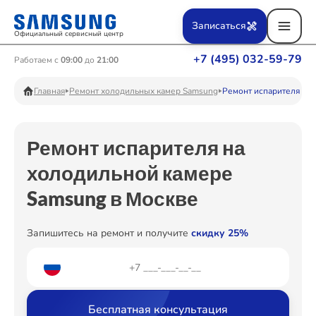
Ремонт Вертикальных пылесосов
Записаться
Официальный сервисный центр
+7 (495) 032-59-79
Работаем с
09:00
до
21:00
Ремонт Фотоаппаратов
Главная
Ремонт холодильных камер Samsung
Ремонт испарителя
Ремонт испарителя на
Ремонт Телевизоров
холодильной камере
Samsung в Москве
Ремонт Пылесосов
Запишитесь на ремонт и получите
скидку 25%
Ремонт Проекторов
Бесплатная консультация