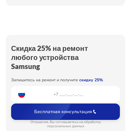
Замена дефростера
от 1290₽
Ремонт Холодильных камер
Замена усилителей
от 590₽
Замена термостата
от 500₽
Ремонт Морозильных камер
Устранение утечки хладагента
от 600₽
Скидка 25% на ремонт
любого устройства
Ремонт Кондиционеров
Samsung
Запишитесь на ремонт и получите
скидку 25%
Ремонт ТВ-приставок
Бесплатная консультация
Ремонт Сушильных машин
Отправляя, Вы соглашаетесь на обработку
персональных данных