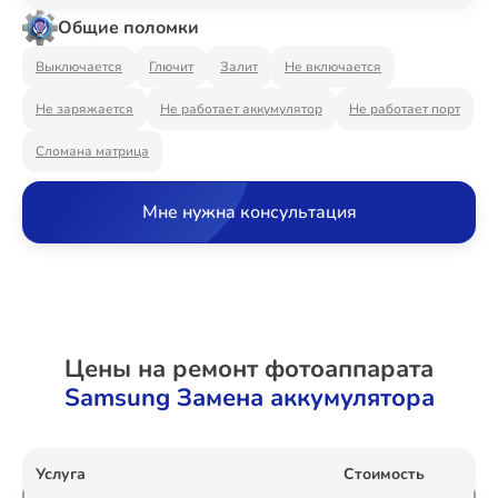
Ремонт Видеостен
Общие поломки
Выключается
Глючит
Залит
Не включается
Не заряжается
Не работает аккумулятор
Не работает порт
Ремонт Интерактивных панелей
Сломана матрица
Мне нужна консультация
Ремонт Водонагревателей
Ремонт Вытяжек
Цены на ремонт фотоаппарата
Samsung Замена аккумулятора
Ремонт Духовых шкафов
Услуга
Стоимость