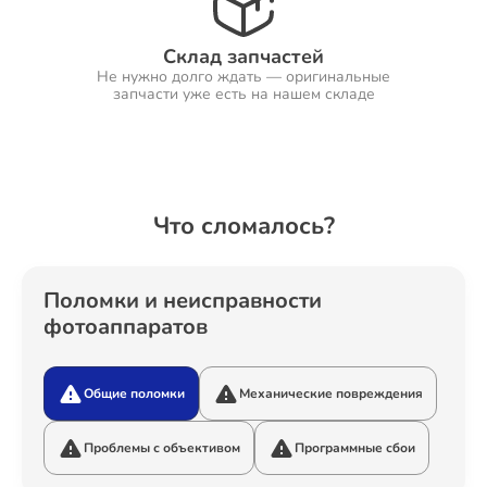
Склад запчастей
Не нужно долго ждать — оригинальные
Ремонт Холодильников
запчасти уже есть на нашем складе
Ремонт Ресиверов
Что сломалось?
Ремонт Варочных панелей
Поломки и неисправности
фотоаппаратов
Общие поломки
Механические повреждения
Ремонт Акустических систем
Проблемы с объективом
Программные сбои