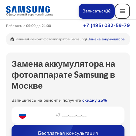
Ремонт Вертикальных пылесосов
Записаться
Официальный сервисный центр
+7 (495) 032-59-79
Работаем с
09:00
до
21:00
Ремонт Фотоаппаратов
Главная
Ремонт фотоаппаратов Samsung
Замена аккумулятора
Замена аккумулятора на
Ремонт Телевизоров
фотоаппарате Samsung в
Москве
Ремонт Пылесосов
Запишитесь на ремонт и получите
скидку 25%
Ремонт Проекторов
Бесплатная консультация