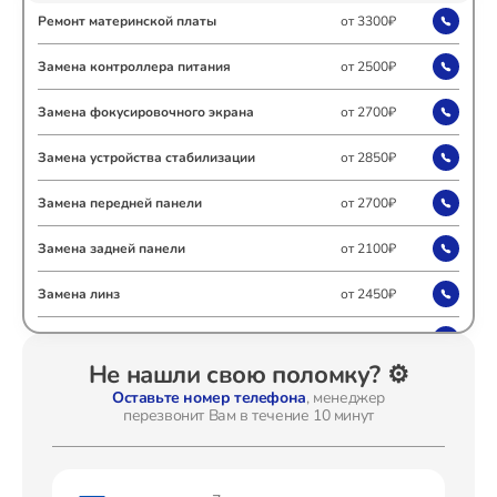
Ремонт материнской платы
от 3300₽
Ремонт Холодильных камер
Замена контроллера питания
от 2500₽
Замена фокусировочного экрана
от 2700₽
Ремонт Морозильных камер
Замена устройства стабилизации
от 2850₽
Замена передней панели
от 2700₽
Ремонт Кондиционеров
Замена задней панели
от 2100₽
Замена линз
от 2450₽
Замена диска управления
от 2100₽
Ремонт ТВ-приставок
Не нашли свою поломку? ⚙️
Замена вспышки
от 3050₽
Оставьте номер телефона
, менеджер
перезвонит Вам в течение 10 минут
Юстировка
от 1700₽
Ремонт Сушильных машин
Комплексная чистка
от 3500₽