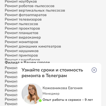
Ремонт ноутбуков
Ремонт смарт-часов
Ремонт роботов-пылесосов
Ремонт атс
Ремонт вертикальных пылесосов
Ремонт сплит-систем
Ремонт фотоаппаратов
Ремонт телевизоров
Ремонт пылесосов
Ремонт проекторов
Ремонт планшетов
Ремонт видеокамер
Ремонт мониторов
Ремонт домашних кинотеатров
Ремонт наушников
Ремонт принтеров
Ремонт саундбаров
Филиал в Вашем городе
Ремонт VR систем
Ремонт Samsung
Москва
Ремонт сабвуферов
Узнайте сроки и стоимость
Ремонт Samsung
Санкт-Петербург
Ремонт посудомоечных машин
ремонта в Телеграм
Ремонт Samsung
Краснодар
Ремонт Samsung
Ростов-на-Дону
Ремонт Samsung
Нижний Новгород
Кожевникова Евгения
Ремонт Samsung
Новосибирск
Менеджер
Ремонт Samsung
Казань
Ремонт Samsung
Екатеринбург
Опыт работы в сервисе – 9 лет
Ремонт Samsung
Воронеж