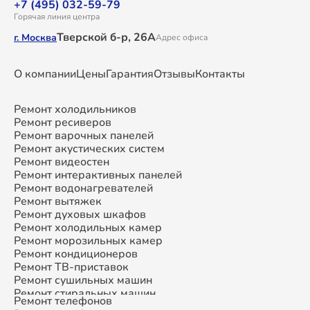
+7 (495) 032-59-79
Горячая линия центра
Тверской б-р, 26А
г. Москва
Адрес офиса
О компании
Цены
Гарантия
Отзывы
Контакты
Ремонт холодильников
Ремонт ресиверов
Ремонт варочных панелей
Ремонт акустических систем
Ремонт видеостен
Ремонт интерактивных панелей
Ремонт водонагревателей
Ремонт вытяжек
Ремонт духовых шкафов
Ремонт холодильных камер
Ремонт морозильных камер
Ремонт кондиционеров
Ремонт ТВ-приставок
Ремонт сушильных машин
Ремонт стиральных машин
Ремонт телефонов
Ремонт микроволновых печей